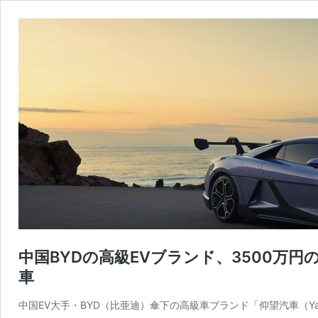
中国BYDの高級EVブランド、3500万
車
中国EV大手・BYD（比亜迪）傘下の高級車ブランド「仰望汽車（Yan