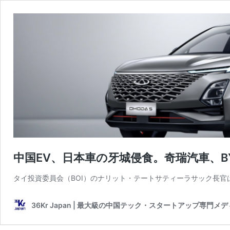
中国EV、日本車の牙城侵食。奇瑞汽車、B
タイ投資委員会（BOI）のナリット・テートサティーラサック長官は
36Kr Japan | 最大級の中国テック・スタートアップ専門メ