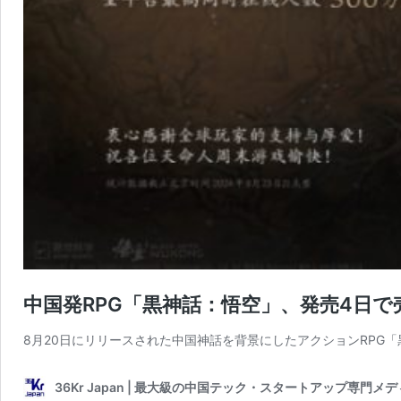
中国発RPG「黒神話：悟空」、発売4日で売
8月20日にリリースされた中国神話を背景にしたアクションRPG
36Kr Japan | 最大級の中国テック・スタートアップ専門メ