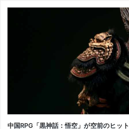
中国RPG「黒神話：悟空」が空前のヒッ