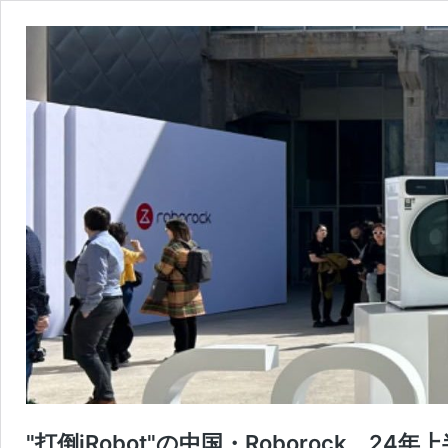
"打倒iRobot"の中国・Roborock