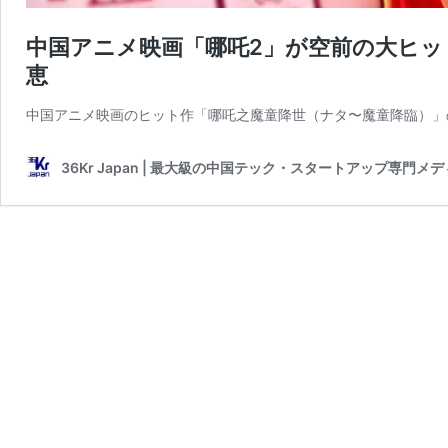
中国アニメ映画「哪吒2」が空前の大ヒット
恵
中国アニメ映画のヒット作「哪吒之魔童降世（ナタ〜魔童降臨）」の
36Kr Japan | 最大級の中国テック・スタートアップ専門メ