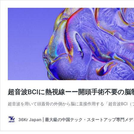
超音波BCIに熱視線ーー開頭手術不要の脳制
超音波を用いて頭蓋骨の外側から脳に直接作用する「超音波BCI（
36Kr Japan | 最大級の中国テック・スタートアップ専門メ