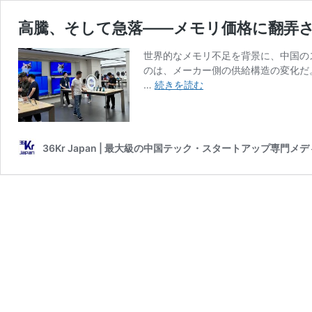
高騰、そして急落——メモリ価格に翻弄
世界的なメモリ不足を背景に、中国の
のは、メーカー側の供給構造の変化だ。
高
…
続きを読む
騰、
そ
し
て
36Kr Japan | 最大級の中国テック・スタートアップ専門メ
急
落
——
メ
モ
リ
価
格
に
翻
弄