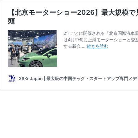
【北京モーターショー2026】最大規模
頭
2年ごとに開催される「北京国際汽車
は4月中旬に上海モーターショーと交
【北
する新会 …
続きを読む
京
モ
ー
タ
ー
36Kr Japan | 最大級の中国テック・スタートアップ専門メ
シ
ョ
ー
2026】
最
大
規
模
で