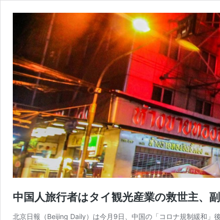
中国人旅行者はタイ観光産業の救世主、
北京日報（Beijing Daily）は今月9日、中国の「コロナ規制緩