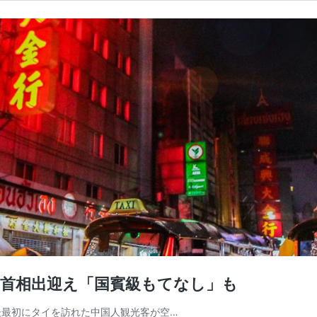
副首相出迎え「国賓級もてなし」も
和」後最初にタイを訪れた中国人観光客が空…