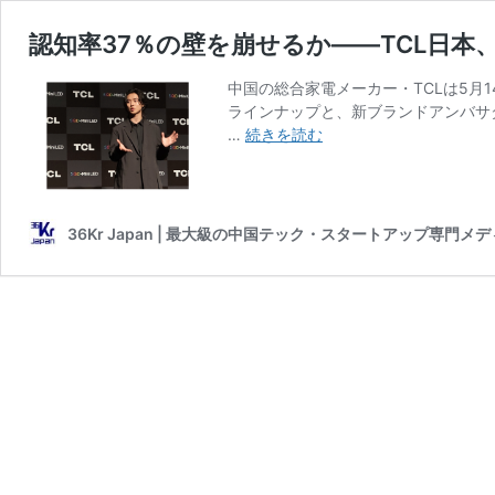
認知率37％の壁を崩せるか——TCL日本、
中国の総合家電メーカー・TCLは5月
ラインナップと、新ブランドアンバサ
認
…
続きを読む
知
率
37％
の
36Kr Japan | 最大級の中国テック・スタートアップ専門メ
壁
を
崩
せ
る
か
——
TCL
日
本、
山