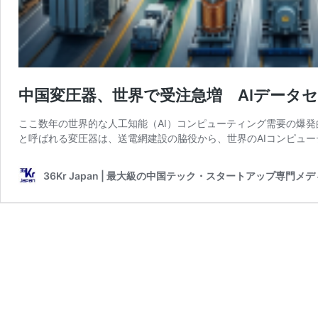
中国変圧器、世界で受注急増 AIデータ
ここ数年の世界的な人工知能（AI）コンピューティング需要の爆
と呼ばれる変圧器は、送電網建設の脇役から、世界のAIコンピュー
36Kr Japan | 最大級の中国テック・スタートアップ専門メ