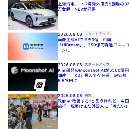
上海汽車、1～7月海外販売5割増の8
万台超 NEVが好調
2026.08.08
スタートアップ
画像生成AIで世界3位 中国
「HiDream」、350億円調達でユニ
ーンに
2026.08.08
スタートアップ
Kimi開発のMoonshot AIが5500億円
調達 「K3」投入で存在感、評価額
5.5兆円に
2026.08.08
特集
政府は"改善する"と言うけれど 中
旅行、現場はまだ外国人に「冷たい