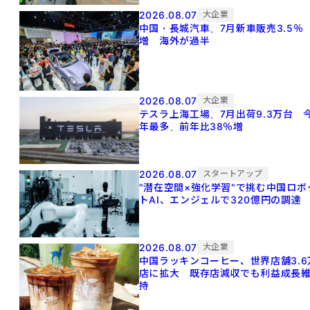
2026.08.07
大企業
中国・長城汽車、7月新車販売3.5％
増 海外が過半
2026.08.07
大企業
テスラ上海工場、7月出荷9.3万台 
年最多、前年比38％増
2026.08.07
スタートアップ
"潜在空間×強化学習"で挑む中国ロボ
トAI、エンジェルで320億円の調達
2026.08.07
大企業
中国ラッキンコーヒー、世界店舗3.6
店に拡大 既存店減収でも利益成長
持