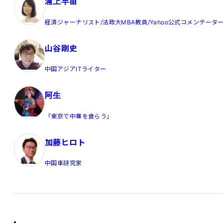
浦上早苗
経済ジャーナリスト/法政大MBA教員/Yahoo公式コメンテータ
山谷剛史
中国アジアITライター
阿生
「東京で中華を食らう」
加藤ヒロト
中国車研究家