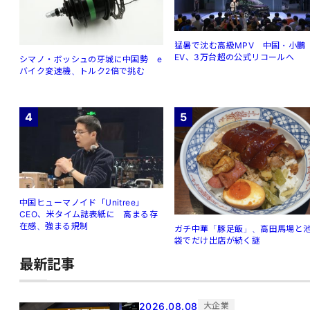
猛暑で沈む高級MPV 中国・小鵬
EV、3万台超の公式リコールへ
シマノ・ボッシュの牙城に中国勢 e
バイク変速機、トルク2倍で挑む
4
5
中国ヒューマノイド「Unitree」
CEO、米タイム誌表紙に 高まる存
在感、強まる規制
ガチ中華「豚足飯」、高田馬場と
袋でだけ出店が続く謎
最新記事
2026.08.08
大企業