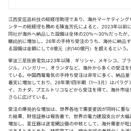
江西変圧器科技の総経理助理であり、海外マーケティング
ンターの総経理も務める陳逸芳氏によると、2023年以前
同社が海外へ納品した設備は全体の20％～30％だったが
継続的に増加し、26年の手持ち受注のうち、海外に納品す
る設備は金額にして6億元（約140億円）を超えるという。
寧波三星医療電気は23年以降、ギリシャ、メキシコ、ブラ
ジル、ハンガリー、オランダなど、海外から多くの受注を
ている。中国西電電気の手持ち受注は非常に多く、納品量
着実に増加しており、26年第1四半期（1～3月）はパラグ
イ、カナダ、プエルトリコなどから受注を得て、海外市場
さらに広げている。
受注の爆発的な増加は、世界各地で需要要因が同時に重な
た結果。財信証券は報告書で、世界の電力建設支出が大幅
増加し、変圧器は送電網設備の中核として、海外需要が旺