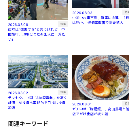
特
2026.08.03
中国中古車市場、新車に肉薄 主
はEVへ 残価率改善で需要拡大
特集
2026.08.08
政府は"改善する"と言うけれど 中
国旅行、現場はまだ外国人に「冷た
い」
特集
2026.08.02
テマセク、中国「AI×製造業」を高く
評価 AI投資比率15％を目指し投資
特
2026.08.01
加速
ガチ中華「豚足飯」、高田馬場と
袋でだけ出店が続く謎
関連キーワード