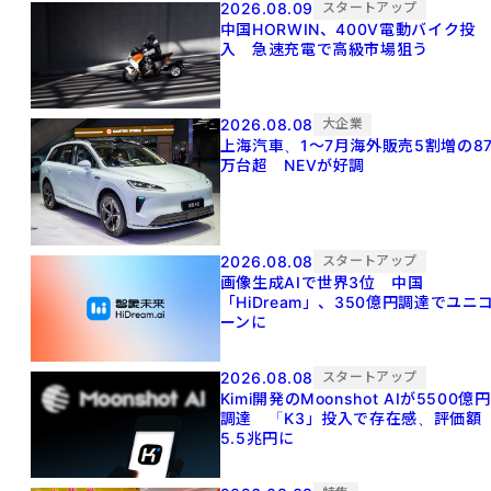
2026.08.09
スタートアップ
中国HORWIN、400V電動バイク投
入 急速充電で高級市場狙う
2026.08.08
大企業
上海汽車、1～7月海外販売5割増の8
万台超 NEVが好調
2026.08.08
スタートアップ
画像生成AIで世界3位 中国
「HiDream」、350億円調達でユニ
ーンに
2026.08.08
スタートアップ
Kimi開発のMoonshot AIが5500億円
調達 「K3」投入で存在感、評価額
5.5兆円に