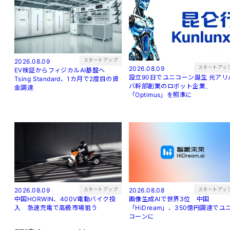
スタートアップ
2026.08.09
スタートアッ
2026.08.09
EV検証からフィジカルAI基盤へ
設立90日でユニコーン誕生 元アリバ
Tsing Standard、1カ月で2度目の資
バ幹部創業のロボット企業、
金調達
「Optimus」を照準に
スタートアップ
スタートアッ
2026.08.09
2026.08.08
中国HORWIN、400V電動バイク投
画像生成AIで世界3位 中国
入 急速充電で高級市場狙う
「HiDream」、350億円調達でユ
コーンに