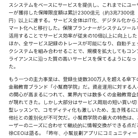
スシステムをベースにサービスを提供し、これまでにユー
ーが獲得した保障限度額は累計2300億元（約3兆7300億
円）以上に達する。サービス全体はIT化、デジタル化から
マート化へと移行した。保険プランナーがシステムツール
活用することでサービス効率が従来の10倍以上に向上した
ほか、全サービス記録のトレースが可能になり、自動チェ
クシステムを組み合わせることで、規模を拡大してもコン
ライアンスに沿った質の高いサービスを保てるようになっ
た。
もう一つの主力事業は、登録生徒数300万人を超える傘下
金融教育ブランド「小幫商学院」だ。資産運用に対する人
の関心が高まるにつれて、業界内では数多くの金融教育企
が現れてきた。しかし大部分はサービス周期の短い買い切
型レッスンで、コモディティ化も激しいため、生き残るに
他社との差別化が不可欠だ。小幫商学院の最大の特色は、
ーザーのニーズに合わせて継続的に情報交換ができる点だ
徐CEOは語る。「昨年、小幫規劃アプリにコミュニティー