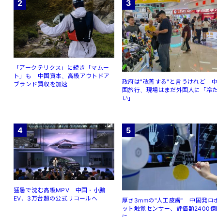
2
3
「アークテリクス」に続き「マムー
ト」も 中国資本、高級アウトドア
政府は"改善する"と言うけれど 
ブランド買収を加速
国旅行、現場はまだ外国人に「冷
い」
4
5
猛暑で沈む高級MPV 中国・小鵬
EV、3万台超の公式リコールへ
厚さ3mmの"人工皮膚" 中国発ロ
ット触覚センサー、評価額2400億
に