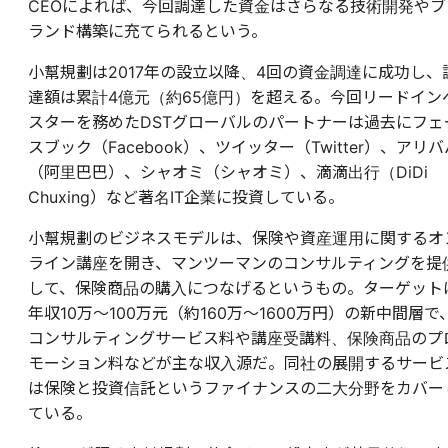
CEOによれば、今回調達した資金はさらなる技術開発やブ
ランド構築に充てられるという。
小幫規劃は2017年の設立以降、4回の資金調達に成功し、
達額は累計4億元（約65億円）を超える。今回リードイン
スターを務めたDSTグローバルのパートナーは過去にフェ
スブック（Facebook）、ツイッター（Twitter）、アリバ
（阿里巴巴）、シャオミ（シャオミ）、滴滴出行（DiDi
Chuxing）など著名IT企業に投資している。
小幫規劃のビジネスモデルは、保険や資産運用に関するオ
ライン講座を開き、マンツーマンのコンサルティングを提
して、保険商品の購入につなげるというもの。ターゲット
年収10万～100万元（約160万～1600万円）の新中間層で
コンサルティングサービス料や講座受講料、保険商品のプ
モーション料などが主な収入源だ。同社の展開するサービ
は保険と投資信託というファイナンスの二大分野をカバー
ている。