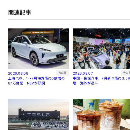
関連記事
大企
大企業
2026.08.07
2026.08.08
中国・長城汽車、7月新車販売3.5
上海汽車、1～7月海外販売5割増の
増 海外が過半
87万台超 NEVが好調