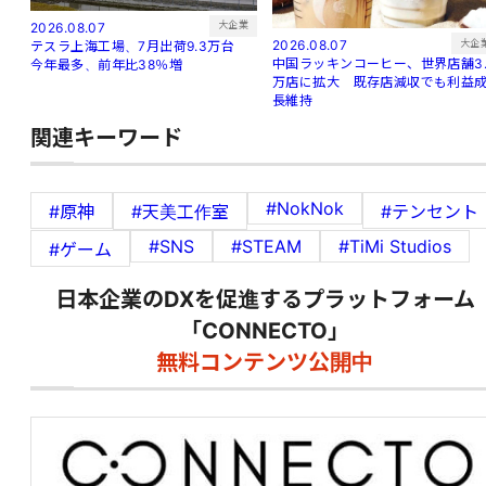
大企業
2026.08.07
大企
2026.08.07
テスラ上海工場、7月出荷9.3万台
中国ラッキンコーヒー、世界店舗3.
今年最多、前年比38％増
万店に拡大 既存店減収でも利益
長維持
関連キーワード
#NokNok
#原神
#天美工作室
#テンセント
#SNS
#STEAM
#TiMi Studios
#ゲーム
日本企業のDXを促進するプラットフォーム
「CONNECTO」
無料コンテンツ公開中