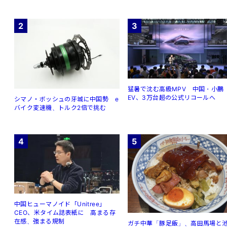
2
3
猛暑で沈む高級MPV 中国・小鵬
EV、3万台超の公式リコールへ
シマノ・ボッシュの牙城に中国勢 e
バイク変速機、トルク2倍で挑む
4
5
中国ヒューマノイド「Unitree」
CEO、米タイム誌表紙に 高まる存
在感、強まる規制
ガチ中華「豚足飯」、高田馬場と