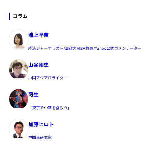
コラム
浦上早苗
経済ジャーナリスト/法政大MBA教員/Yahoo公式コメンテータ
山谷剛史
中国アジアITライター
阿生
「東京で中華を食らう」
加藤ヒロト
中国車研究家