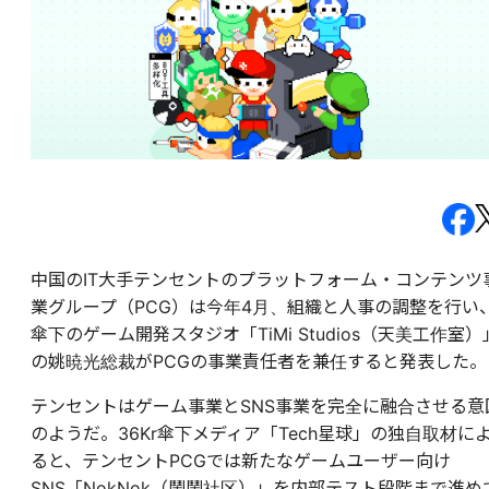
中国のIT大手テンセントのプラットフォーム・コンテンツ
業グループ（PCG）は今年4月、組織と人事の調整を行い
傘下のゲーム開発スタジオ「TiMi Studios（天美工作室）
の姚暁光総裁がPCGの事業責任者を兼任すると発表した。
テンセントはゲーム事業とSNS事業を完全に融合させる意
のようだ。36Kr傘下メディア「Tech星球」の独自取材に
ると、テンセントPCGでは新たなゲームユーザー向け
SNS「NokNok（鬧鬧社区）」を内部テスト段階まで進め