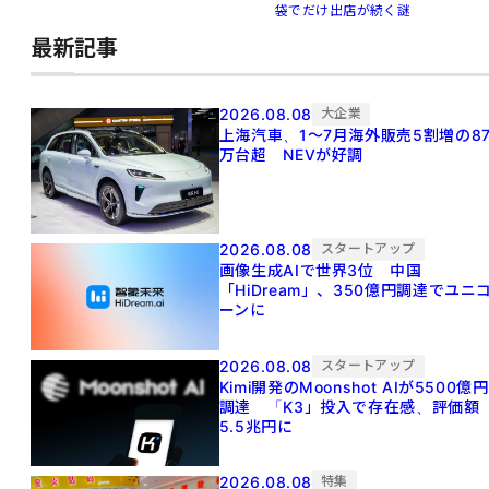
袋でだけ出店が続く謎
最新記事
2026.08.08
大企業
上海汽車、1～7月海外販売5割増の8
万台超 NEVが好調
2026.08.08
スタートアップ
画像生成AIで世界3位 中国
「HiDream」、350億円調達でユニ
ーンに
2026.08.08
スタートアップ
Kimi開発のMoonshot AIが5500億円
調達 「K3」投入で存在感、評価額
5.5兆円に
2026.08.08
特集