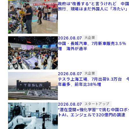
政府は"改善する"と言うけれど 中
旅行、現場はまだ外国人に「冷たい
2026.08.07
大企業
中国・長城汽車、7月新車販売3.5％
増 海外が過半
2026.08.07
大企業
テスラ上海工場、7月出荷9.3万台 
年最多、前年比38％増
2026.08.07
スタートアップ
"潜在空間×強化学習"で挑む中国ロボ
トAI、エンジェルで320億円の調達