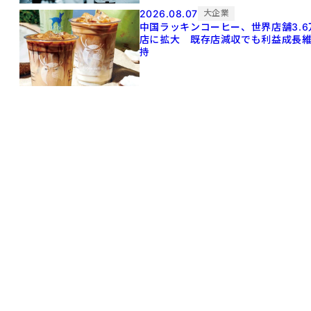
2026.08.07
大企業
中国ラッキンコーヒー、世界店舗3.6
店に拡大 既存店減収でも利益成長
持