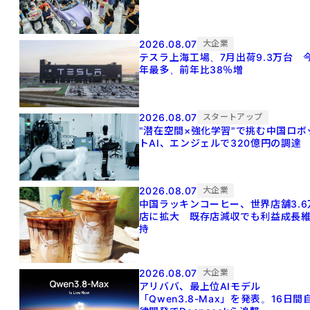
2026.08.07
大企業
テスラ上海工場、7月出荷9.3万台 
年最多、前年比38％増
2026.08.07
スタートアップ
"潜在空間×強化学習"で挑む中国ロボ
トAI、エンジェルで320億円の調達
2026.08.07
大企業
中国ラッキンコーヒー、世界店舗3.6
店に拡大 既存店減収でも利益成長
持
2026.08.07
大企業
アリババ、最上位AIモデル
「Qwen3.8-Max」を発表。16日間