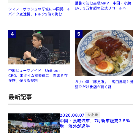
猛暑で沈む高級MPV 中国・小鵬
EV、3万台超の公式リコールへ
シマノ・ボッシュの牙城に中国勢 e
バイク変速機、トルク2倍で挑む
4
5
中国ヒューマノイド「Unitree」
CEO、米タイム誌表紙に 高まる存
在感、強まる規制
ガチ中華「豚足飯」、高田馬場と
袋でだけ出店が続く謎
最新記事
2026.08.07
大企業
中国・長城汽車、7月新車販売3.5％
増 海外が過半