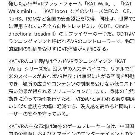
発した歩行型VRプラットフォーム「KAT Walk」、「KAT
Walk mini」、「KAT loco」などのシリーズはFCC、CE、
RoHS、RCMなど各国の安全認証を取得。同社は、世界で
に使用されている全方向性トレッドミル（ODT、Omni-
directional treadmill）のサプライヤーの一つだ。ODTはV
ランニングマシンと呼ばれるVRのコントローラーで、物理
的空間の制約を受けずにVR体験が可能になる。
KATVRのコア製品は全方位VRランニングマシン「KAT
Walk」シリーズだ。没入型の入力デバイスで、リアルで1
米のスペースがあればVR世界では無限に広がる空間を移動
でき、場所の広さやコンテンツの制限を受けない低コスト
高い効果が得られるソリューションだ。また、身体の自然
動きに沿って操作を行うため、VR酔いと言われる乗り物酔
いに似た症状を大幅に軽減でき、没入感を高めると同時に
ーザーの安全を守っている。
KATVRの主な市場は海外のゲームプレーヤー向け、中国国
内の企業向けおよびオフラインのエンターテイメントの3