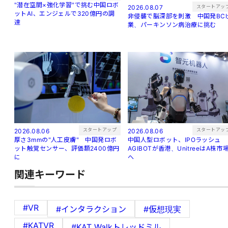
"潜在空間×強化学習"で挑む中国ロボ
スタートアッ
2026.08.07
ットAI、エンジェルで320億円の調
非侵襲で脳深部を刺激 中国発BCI
達
業、パーキンソン病治療に挑む
スタートアップ
スタートアッ
2026.08.06
2026.08.06
厚さ3mmの"人工皮膚" 中国発ロボ
中国人型ロボット、IPOラッシュ
ット触覚センサー、評価額2400億円
AGIBOTが香港、UnitreeはA株市
に
へ
関連キーワード
#VR
#インタラクション
#仮想現実
#KATVR
#KAT Walkトレッドミル