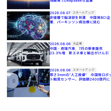
律開発でDeepseekら追撃
2026.08.07
スタートアップ
非侵襲で脳深部を刺激 中国発BCI企
業、パーキンソン病治療に挑む
2026.08.06
大企業
中国・奇瑞汽車、7月の新車販売
23.3％増 新エネ車と輸出がけん引
2026.08.06
スタートアップ
厚さ3mmの"人工皮膚" 中国発ロボ
ト触覚センサー、評価額2400億円に