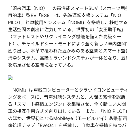
「蔚来汽車（NIO）」の高性能スマートSUV（スポーツ用
目的車）型EV「ES8」は、先進運転支援システム「NIO
PILOT」と車載用AIシステム「NOMI」を搭載し、移動す
生活空間の創出に注力している。世界初の「女王助手席」
（フットレストやリクライニング機能を備えた高級シー
ト）、チャイルドシートモードにより全く新しい車内空間
創り出し、本革で覆われた温かみのある空間とスマート空
清浄システム、高級サラウンドシステムが一体となり、五
を満足させる空間になっている。
「NOMI」は車載コンピューターとクラウドコンピューテ
ングをベースに、音声対話システムと、人間の感情を認識
る「スマート感情エンジン」を集結させ、全く新しい人間
車の相互作用方式を創り出している。また、「NIO PILOT
のほか、世界初となるMobileye（モービルアイ）製最新
像処理チップ「EyeQ4」を搭載し、自動車を感情を持つパ