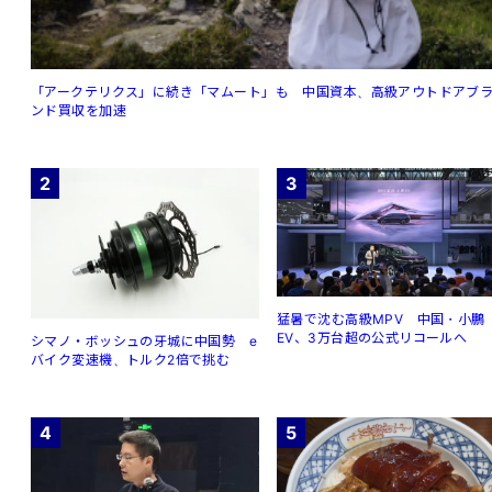
「アークテリクス」に続き「マムート」も 中国資本、高級アウトドアブ
ンド買収を加速
2
3
猛暑で沈む高級MPV 中国・小鵬
EV、3万台超の公式リコールへ
シマノ・ボッシュの牙城に中国勢 e
バイク変速機、トルク2倍で挑む
4
5