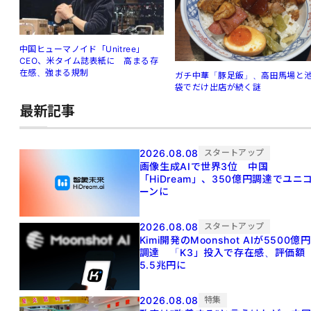
中国ヒューマノイド「Unitree」
CEO、米タイム誌表紙に 高まる存
在感、強まる規制
ガチ中華「豚足飯」、高田馬場と
袋でだけ出店が続く謎
最新記事
2026.08.08
スタートアップ
画像生成AIで世界3位 中国
「HiDream」、350億円調達でユニ
ーンに
2026.08.08
スタートアップ
Kimi開発のMoonshot AIが5500億円
調達 「K3」投入で存在感、評価額
5.5兆円に
2026.08.08
特集