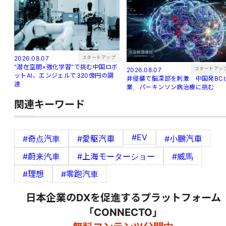
スタートアップ
2026.08.07
"潜在空間×強化学習"で挑む中国ロボ
スタートアッ
2026.08.07
ットAI、エンジェルで320億円の調
非侵襲で脳深部を刺激 中国発BCI
達
業、パーキンソン病治療に挑む
関連キーワード
#EV
#奇点汽車
#愛駆汽車
#小鵬汽車
#蔚来汽車
#上海モーターショー
#威馬
#理想
#零跑汽車
日本企業のDXを促進するプラットフォーム
「CONNECTO」