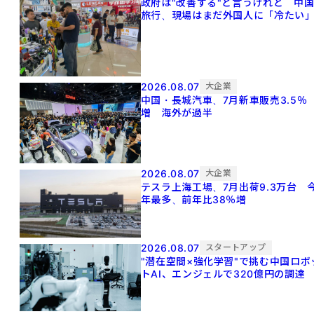
政府は"改善する"と言うけれど 中
旅行、現場はまだ外国人に「冷たい
2026.08.07
大企業
中国・長城汽車、7月新車販売3.5％
増 海外が過半
2026.08.07
大企業
テスラ上海工場、7月出荷9.3万台 
年最多、前年比38％増
2026.08.07
スタートアップ
"潜在空間×強化学習"で挑む中国ロボ
トAI、エンジェルで320億円の調達