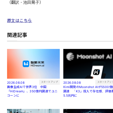
（翻訳・池田晃子）
原文はこちら
関連記事
スタートアッ
スタートアップ
2026.08.08
2026.08.08
Kimi開発のMoonshot AIが5500
画像生成AIで世界3位 中国
調達 「K3」投入で存在感、評価
「HiDream」、350億円調達でユニ
5.5兆円に
コーンに