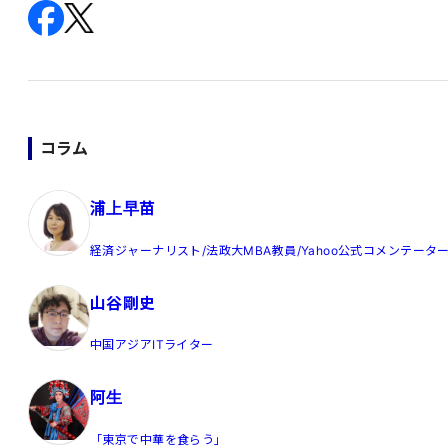
コラム
浦上早苗
経済ジャーナリスト/法政大MBA教員/Yahoo公式コメンテータ
山谷剛史
中国アジアITライター
阿生
「東京で中華を食らう」