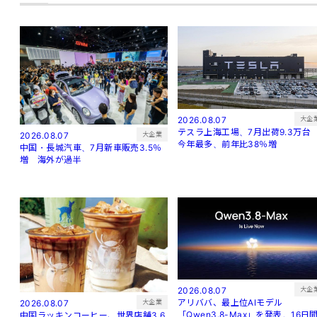
大企
2026.08.07
テスラ上海工場、7月出荷9.3万
大企業
2026.08.07
今年最多、前年比38％増
中国・長城汽車、7月新車販売3.5％
増 海外が過半
大企
2026.08.07
アリババ、最上位AIモデル
大企業
2026.08.07
「Qwen3.8-Max」を発表。16日
中国ラッキンコーヒー、世界店舗3.6