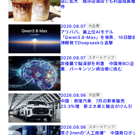
店に拡大 既存店減収でも利益成長
持
2026.08.07
大企業
アリババ、最上位AIモデル
「Qwen3.8-Max」を発表。16日間
律開発でDeepseekら追撃
2026.08.07
スタートアップ
非侵襲で脳深部を刺激 中国発BCI企
業、パーキンソン病治療に挑む
2026.08.06
大企業
中国・奇瑞汽車、7月の新車販売
23.3％増 新エネ車と輸出がけん引
2026.08.06
スタートアップ
厚さ3mmの"人工皮膚" 中国発ロボ