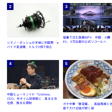
2
3
猛暑で沈む高級MPV 中国・小鵬
EV、3万台超の公式リコールへ
シマノ・ボッシュの牙城に中国勢 e
バイク変速機、トルク2倍で挑む
4
5
中国ヒューマノイド「Unitree」
CEO、米タイム誌表紙に 高まる存
在感、強まる規制
ガチ中華「豚足飯」、高田馬場と
袋でだけ出店が続く謎