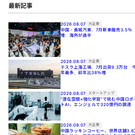
最新記事
2026.08.07
大企業
中国・長城汽車、7月新車販売3.5％
増 海外が過半
2026.08.07
大企業
テスラ上海工場、7月出荷9.3万台 
年最多、前年比38％増
2026.08.07
スタートアップ
"潜在空間×強化学習"で挑む中国ロボ
トAI、エンジェルで320億円の調達
2026.08.07
大企業
中国ラッキンコーヒー、世界店舗3.6