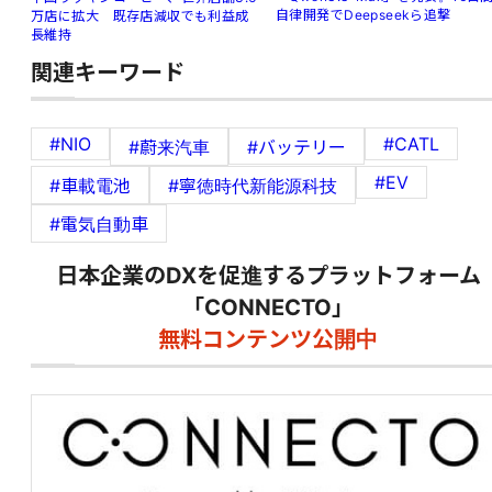
自律開発でDeepseekら追撃
万店に拡大 既存店減収でも利益成
長維持
関連キーワード
#NIO
#CATL
#蔚来汽車
#バッテリー
#EV
#車載電池
#寧徳時代新能源科技
#電気自動車
日本企業のDXを促進するプラットフォーム
「CONNECTO」
無料コンテンツ公開中