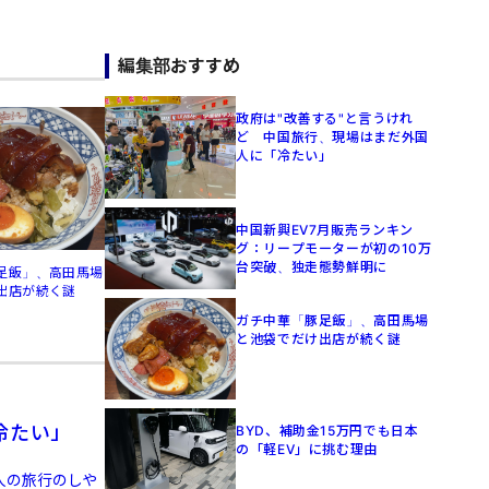
編集部おすすめ
政府は"改善する"と言うけれ
ど 中国旅行、現場はまだ外国
人に「冷たい」
中国新興EV7月販売ランキン
グ：リープモーターが初の10万
台突破、独走態勢鮮明に
足飯」、高田馬場
出店が続く謎
ガチ中華「豚足飯」、高田馬場
と池袋でだけ出店が続く謎
冷たい」
BYD、補助金15万円でも日本
の「軽EV」に挑む理由
人の旅行のしや