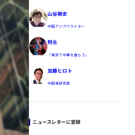
員/Yahoo公式コメンテーター
山谷剛史
中国アジアITライター
阿生
「東京で中華を食らう」
加藤ヒロト
中国車研究家
ニュースレターに登録