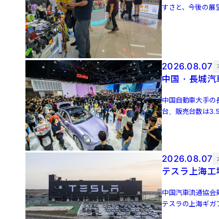
すさと、今後の展
い、割引額の大きい
2026.08.07
中国・長城汽
中国自動車大手の長
台、販売台数は3.
3万4651 […]
2026.08.07
テスラ上海工
中国汽車流通協会
テスラの上海ギガフ
増、前月比5.0％増 