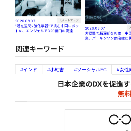
スタートアップ
2026.08.07
"潜在空間×強化学習"で挑む中国ロボッ
2026.08.07
トAI、エンジェルで320億円の調達
非侵襲で脳深部を刺激 中国
業、パーキンソン病治療に
関連キーワード
#インド
#小紅書
#ソーシャルEC
#女性
日本企業のDXを促進す
無