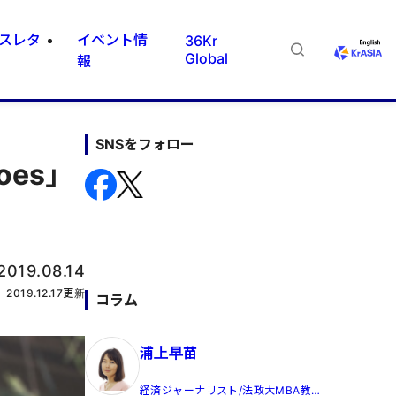
スレタ
イベント情
36Kr
Global
報
SNSをフォロー
oes」
2019.08.14
2019.12.17
更新
コラム
浦上早苗
経済ジャーナリスト/法政大MBA教