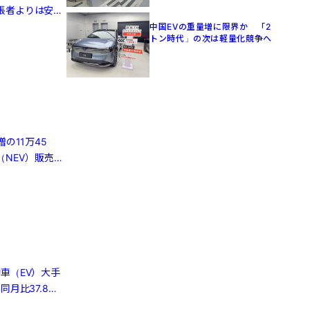
張者よりは安
中国EVの重量増に限界か 「2
トン時代」の次は軽量化競争へ
の11万45
（NEV）販売は
車（EV）大手
月比37.8％