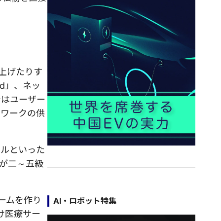
上げたりす
ad」、ネッ
ではユーザー
トワークの供
ールといった
割が二～五級
ォームを作り
AI・ロボット特集
向け医療サー