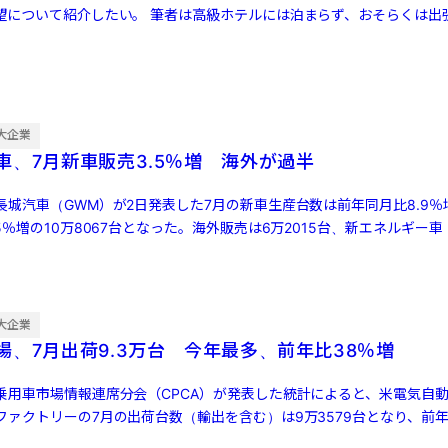
望について紹介したい。 筆者は高級ホテルには泊まらず、おそらくは出
コスパの良いホ […]
大企業
車、7月新車販売3.5％増 海外が過半
城汽車（GWM）が2日発表した7月の新車生産台数は前年同月比8.9％増
5％増の10万8067台となった。海外販売は6万2015台、新エネルギー車
大企業
場、7月出荷9.3万台 今年最多、前年比38％増
乗用車市場情報連席分会（CPCA）が発表した統計によると、米電気自動
ァクトリーの7月の出荷台数（輸出を含む）は9万3579台となり、前年同
[…]