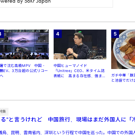
3
4
5
暑で沈む高級MPV 中国・
中国ヒューマノイド
鵬EV、3万台超の公式リコー
「Unitree」CEO、米タイム誌
ガチ中華「豚
へ
表紙に 高まる存在感、強まる
と池袋でだけ
規制
特集
する"と言うけれど 中国旅行、現場はまだ外国人に「
義烏、昆明、雲南省内、深圳という行程で中国を巡った。中国での外国