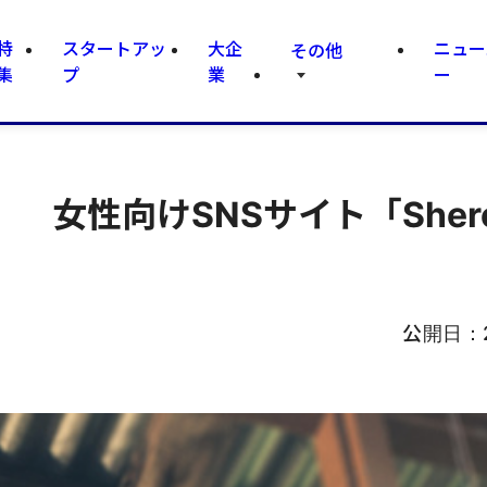
特
スタートアッ
大企
ニュー
その他
集
プ
業
ー
 女性向けSNSサイト「Sher
公開日：