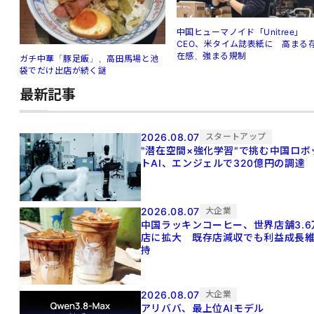
中国ヒューマノイド「Unitree」
CEO、米タイム誌表紙に 高まる
在感、強まる規制
ガチ中華「豚足飯」、高田馬場と池
袋でだけ出店が続く謎
最新記事
2026.08.07
スタートアップ
"潜在空間×強化学習"で挑む中国ロボ
トAI、エンジェルで320億円の調達
2026.08.07
大企業
中国ラッキンコーヒー、世界店舗3.6
店に拡大 既存店減収でも利益成長
持
2026.08.07
大企業
アリババ、最上位AIモデル