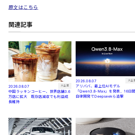
原文はこちら
関連記事
大企
2026.08.07
アリババ、最上位AIモデル
大企業
2026.08.07
「Qwen3.8-Max」を発表。16日
中国ラッキンコーヒー、世界店舗3.6
自律開発でDeepseekら追撃
万店に拡大 既存店減収でも利益成
長維持