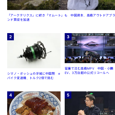
「アークテリクス」に続き「マムート」も 中国資本、高級アウトドアブ
ンド買収を加速
2
3
猛暑で沈む高級MPV 中国・小鵬
EV、3万台超の公式リコールへ
シマノ・ボッシュの牙城に中国勢 e
バイク変速機、トルク2倍で挑む
4
5