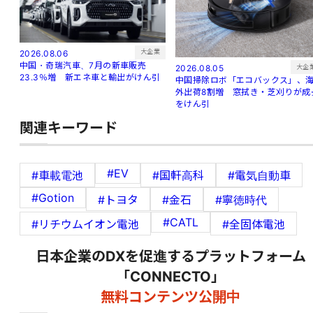
大企業
2026.08.06
中国・奇瑞汽車、7月の新車販売
大企
2026.08.05
23.3％増 新エネ車と輸出がけん引
中国掃除ロボ「エコバックス」、
外出荷8割増 窓拭き・芝刈りが成
をけん引
関連キーワード
#EV
#車載電池
#国軒高科
#電気自動車
#Gotion
#トヨタ
#金石
#寧徳時代
#CATL
#リチウムイオン電池
#全固体電池
日本企業のDXを促進するプラットフォーム
「CONNECTO」
無料コンテンツ公開中