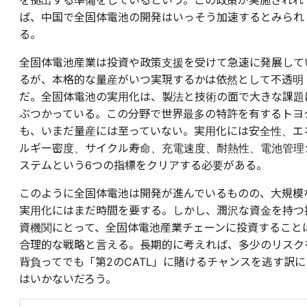
を拠出する準備をしているという。この政策が実施されれ
ば、中国で全固体電池の開発はいっそう加速するとみられ
る。
全固体電池産業は投資や政策支援を受けて急速に発展して
るが、本格的な量産がいつ実現するかは依然として不透明
だ。全固体電池の実用化は、製法と技術の面で大きな課題
ぶつかっている。この分野で世界最多の特許を有するトヨ
も、いまだ量産には至っていない。実用化には安全性、エ
ルギー密度、サイクル寿命、充電速度、耐熱性、電池管理
ステムという6つの指標をクリアする必要がある。
このように全固体電池は開発が進んでいるものの、大規模
実用化にはまだ時間を要する。しかし、潤沢な資金を持つ
資機関にとって、全固体電池産業チェーンに投資すること
合理的な戦略と言える。長期的に考えれば、多少のリスク
背負ってでも「第2のCATL」に賭けるチャンスを逃す訳に
はいかないだろう。