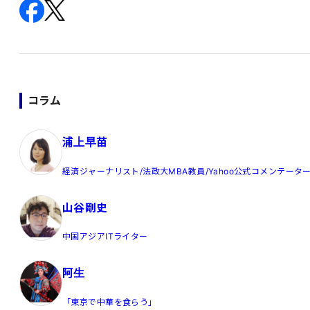
コラム
浦上早苗
経済ジャーナリスト/法政大MBA教員/Yahoo公式コメンテータ
山谷剛史
中国アジアITライター
阿生
「東京で中華を食らう」