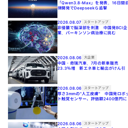
「Qwen3.8-Max」を発表。16日間
律開発でDeepseekら追撃
2026.08.07
スタートアップ
非侵襲で脳深部を刺激 中国発BCI企
業、パーキンソン病治療に挑む
2026.08.06
大企業
中国・奇瑞汽車、7月の新車販売
23.3％増 新エネ車と輸出がけん引
2026.08.06
スタートアップ
厚さ3mmの"人工皮膚" 中国発ロボ
ト触覚センサー、評価額2400億円に
2026.08.06
スタートアップ