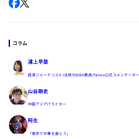
コラム
浦上早苗
経済ジャーナリスト/法政大MBA教員/Yahoo公式コメンテータ
山谷剛史
中国アジアITライター
阿生
「東京で中華を食らう」