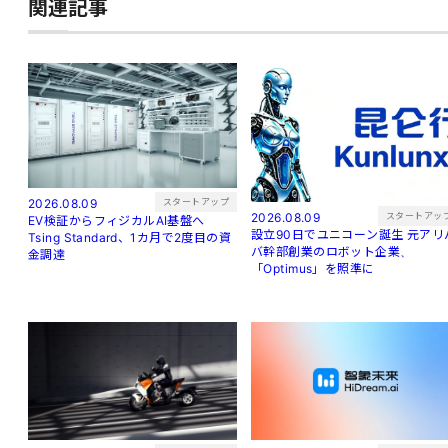
関連記事
スタートアップ
2026.08.09
スタートアッ
2026.08.09
EV検証からフィジカルAI基盤へ
設立90日でユニコーン誕生 元アリバ
Tsing Standard、1カ月で2度目の資
バ幹部創業のロボット企業、
金調達
「Optimus」を照準に