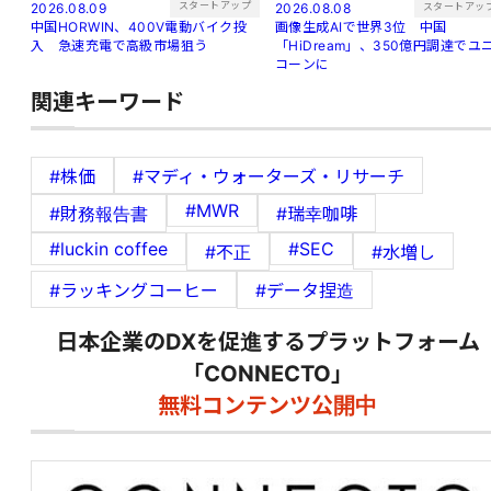
スタートアップ
スタートアッ
2026.08.09
2026.08.08
中国HORWIN、400V電動バイク投
画像生成AIで世界3位 中国
入 急速充電で高級市場狙う
「HiDream」、350億円調達でユ
コーンに
関連キーワード
#株価
#マディ・ウォーターズ・リサーチ
#MWR
#財務報告書
#瑞幸咖啡
#luckin coffee
#SEC
#不正
#水増し
#ラッキングコーヒー
#データ捏造
日本企業のDXを促進するプラットフォーム
「CONNECTO」
無料コンテンツ公開中