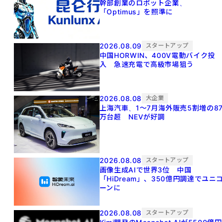
幹部創業のロボット企業、
「Optimus」を照準に
2026.08.09
スタートアップ
中国HORWIN、400V電動バイク投
入 急速充電で高級市場狙う
2026.08.08
大企業
上海汽車、1～7月海外販売5割増の8
万台超 NEVが好調
2026.08.08
スタートアップ
画像生成AIで世界3位 中国
「HiDream」、350億円調達でユニ
ーンに
2026.08.08
スタートアップ