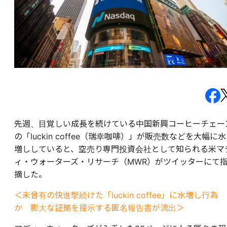
先週、目覚しい成長を続けている中国新興コーヒーチェー
の「luckin coffee（瑞幸咖啡）」が販売数などを大幅に水
増ししていると、空売り専門投資会社として知られる米マ
ィ・ウォーターズ・リサーチ（MWR）がツイッターにて
摘した。
＜未曾有の快進撃続けた「luckin coffee」に水増し行為
か 膨大な証拠を提示する匿名報告書が流出＞