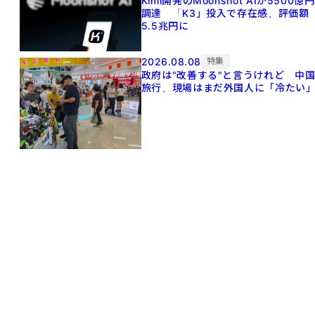
Kimi開発のMoonshot AIが5500億円
調達 「K3」投入で存在感、評価額
5.5兆円に
2026.08.08
特集
政府は"改善する"と言うけれど 中
旅行、現場はまだ外国人に「冷たい