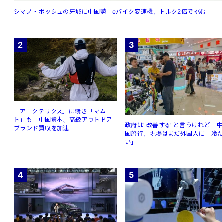
シマノ・ボッシュの牙城に中国勢 eバイク変速機、トルク2倍で挑む
2
3
「アークテリクス」に続き「マムー
ト」も 中国資本、高級アウトドア
政府は"改善する"と言うけれど 
ブランド買収を加速
国旅行、現場はまだ外国人に「冷
い」
4
5