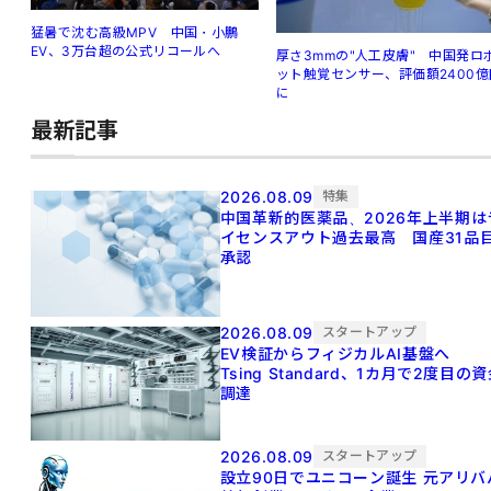
猛暑で沈む高級MPV 中国・小鵬
EV、3万台超の公式リコールへ
厚さ3mmの"人工皮膚" 中国発ロ
ット触覚センサー、評価額2400億
に
最新記事
2026.08.09
特集
中国革新的医薬品、2026年上半期は
イセンスアウト過去最高 国産31品
承認
2026.08.09
スタートアップ
EV検証からフィジカルAI基盤へ
Tsing Standard、1カ月で2度目の
調達
2026.08.09
スタートアップ
設立90日でユニコーン誕生 元アリババ