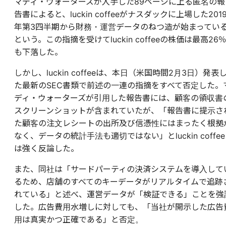
マディ・ウォーターズが入手した89ページに上る匿名の報
告書によると、luckin coffeeがナスダックに上場した201
年第3四半期から財務・運営データのねつ造が始まってい
という。この指摘を受けてluckin coffeeの株価は最高26
も下落した。
しかし、luckin coffeeは、本日（米国時間2月3日）発表
た最新のSEC書類で前述の一連の指摘をすべて否定した。
ディ・ウォーターズが引用した報告書には、顧客の領収書
スクリーンショットが含まれていたが、「報告書に提示さ
た顧客の注文レシートの出所及び信憑性にはまったく根拠
なく、データの統計手法も適切ではない」とluckin coffee
は強く反論した。
また、同社は「サードパーティの決済システムを導入して
るため、店舗のすべてのキーデータがリアルタイムで追跡
れている」と述べ、運営データが「検証できる」ことを強
した。広告費用水増しに対しても、「当社が開示した広告
用は真実かつ正確である」と否定。