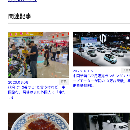
関連記事
大企
2026.08.05
中国新興EV7月販売ランキング：
ープモーターが初の10万台突破、
特集
2026.08.08
走態勢鮮明に
政府は"改善する"と言うけれど 中
国旅行、現場はまだ外国人に「冷た
い」