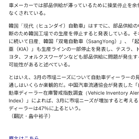
車メーカーでは部品供給が滞っているために操業停止を余
なくされている。
韓国「現代（ヒュンダイ）自動車」はすでに、部品供給の
断のため韓国工場での生産を停止すると発表している。そ
に続いて日産、韓国「双竜自動車（SsangYong）」、「
亜（KIA）」も生産ラインの一部停止を発表し、テスラ、
ヨタ、フォルクスワーゲンなども部品供給に問題が発生す
可能性があると述べている。
とはいえ、3月の市場ニーズについて自動車ディーラーの
通しはいくらか楽観的だ。中国汽車流通協会が発表した「
動車ディーラー在庫警戒指数調査（Vehicle Inventory Aler
Index）」によれば、3月に市場ニーズが増加すると考える
ディーラーは47％に上るという。
（翻訳・畠中裕子）
原文はこちら