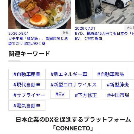
大企
2026.07.31
特集
2026.08.01
BYD、補助金15万円でも日本の「
ガチ中華「豚足飯」、高田馬場と池
EV」に挑む理由
袋でだけ出店が続く謎
関連キーワード
#自動車産業
#新エネルギー車
#自動車部品
#現代自動車
#新型コロナウイルス
#新型肺炎
#EV
#サプライヤー
#下方修正
#中国市場
#電気自動車
日本企業のDXを促進するプラットフォーム
「CONNECTO」