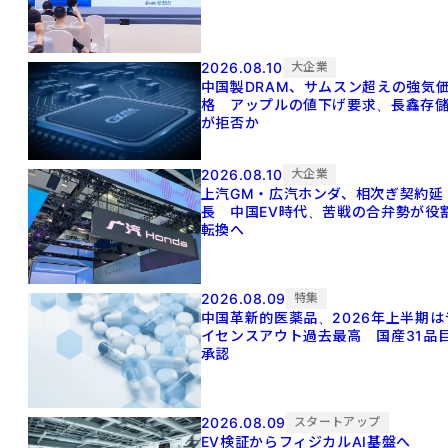
2026.08.10
大企業
中国製DRAM、サムスン超えの強気
格 アップルの値下げ要求、長鑫存
が拒否か
2026.08.10
大企業
上汽GM・広汽ホンダ、相次ぎ契約延
長 中国EV時代、苦戦の合弁勢が役
転換へ
2026.08.09
特集
中国革新的医薬品、2026年上半期は
イセンスアウト過去最高 国産31品
承認
2026.08.09
スタートアップ
EV検証からフィジカルAI基盤へ