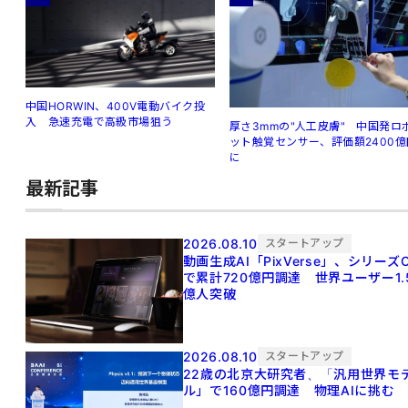
中国HORWIN、400V電動バイク投
入 急速充電で高級市場狙う
厚さ3mmの"人工皮膚" 中国発ロ
ット触覚センサー、評価額2400億
に
最新記事
2026.08.10
スタートアップ
動画生成AI「PixVerse」、シリーズ
で累計720億円調達 世界ユーザー1.
億人突破
2026.08.10
スタートアップ
22歳の北京大研究者、「汎用世界モ
ル」で160億円調達 物理AIに挑む