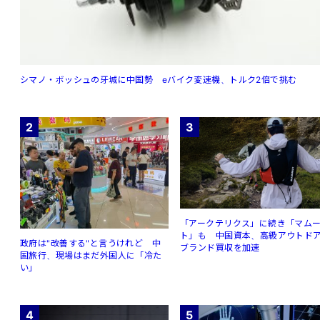
シマノ・ボッシュの牙城に中国勢 eバイク変速機、トルク2倍で挑む
2
3
「アークテリクス」に続き「マム
ト」も 中国資本、高級アウトド
政府は"改善する"と言うけれど 中
ブランド買収を加速
国旅行、現場はまだ外国人に「冷た
い」
4
5