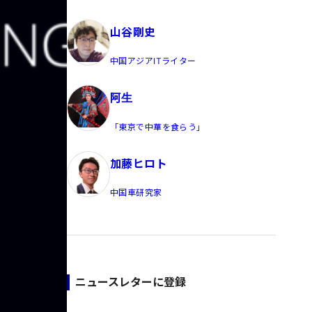
員/Yahoo公式コメンテーター
山谷剛史
中国アジアITライター
阿生
「東京で中華を食らう」
加藤ヒロト
中国車研究家
ニュースレターに登録