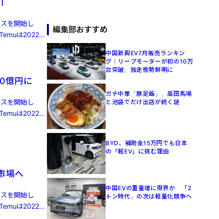
引
ビスを開始し
編集部おすすめ
muは2022年
中国新興EV7月販売ランキン
グ：リープモーターが初の10万
台突破、独走態勢鮮明に
0億円に
ガチ中華「豚足飯」、高田馬場
ビスを開始し
と池袋でだけ出店が続く謎
muは2022年
BYD、補助金15万円でも日本
の「軽EV」に挑む理由
株市場へ
中国EVの重量増に限界か 「2
ビスを開始し
トン時代」の次は軽量化競争へ
muは2022年