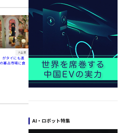
大企業
u」がタイにも進
daの寡占市場に食
AI・ロボット特集