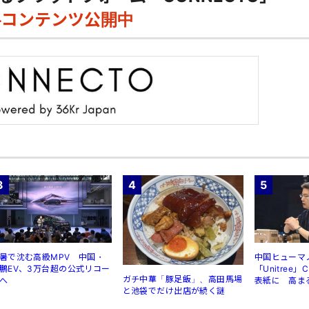
料コンテンツ公開中
3
4
5
暑で沈む高級MPV 中国・
中国ヒューマ
鵬EV、3万台超の公式リコー
「Unitree
ガチ中華「豚足飯」、高田馬場
へ
表紙に 高ま
と池袋でだけ出店が続く謎
規制