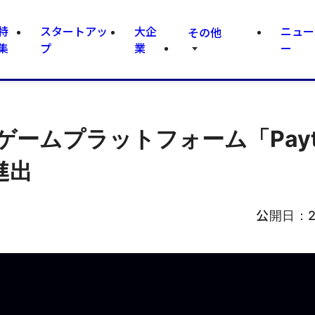
特
スタートアッ
大企
ニュー
その他
集
プ
業
ー
ームプラットフォーム「Pay
進出
公開日：