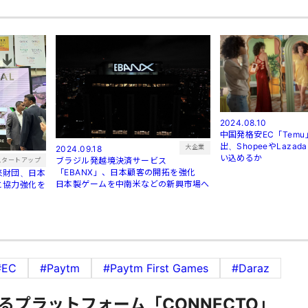
2024.08.10
中国発格安EC「Tem
出、ShopeeやLaza
大企業
2024.09.18
い込めるか
ブラジル発越境決済サービス
スタートアップ
「EBANX」、日本顧客の開拓を強化
来財団、日本
日本製ゲームを中南米などの新興市場へ
と協力強化を
#EC
#Paytm
#Paytm First Games
#Daraz
るプラットフォーム「CONNECTO」