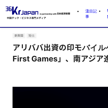
注目記
事
新興国
短信
アリババ出資の印モバイルゲ
First Games」、南アジア