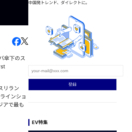
中国発トレンド、ダイレクトに。
ババ傘下のス
st
、スリラン
ンラインショ
アジアで最も
EV特集