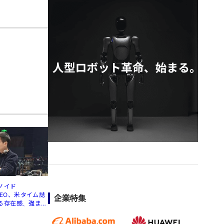
ノイド
」CEO、米タイム誌
企業特集
る存在感、強まる