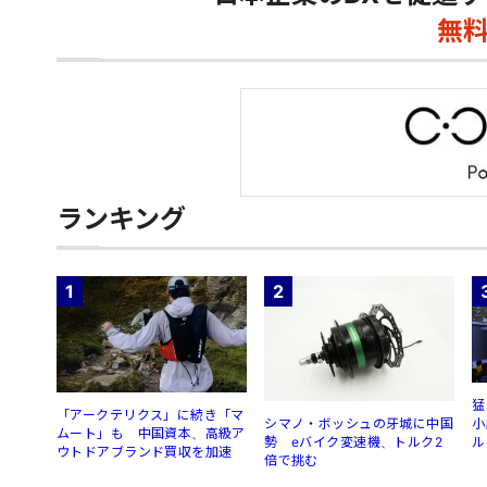
無
ランキング
1
2
猛
「アークテリクス」に続き「マ
シマノ・ボッシュの牙城に中国
小
ムート」も 中国資本、高級ア
勢 eバイク変速機、トルク2
ル
ウトドアブランド買収を加速
倍で挑む