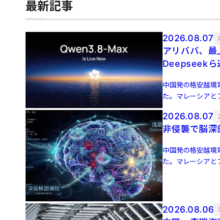
最新記事
2026.08.07
アリババ、最上
Deepseek
中国発の格安越境電
た。マレーシアとフ
9月に米国でサービ 
2026.08.07
非侵襲で脳深
中国発の格安越境電
た。マレーシアとフ
9月に米国でサービ 
2026.08.06