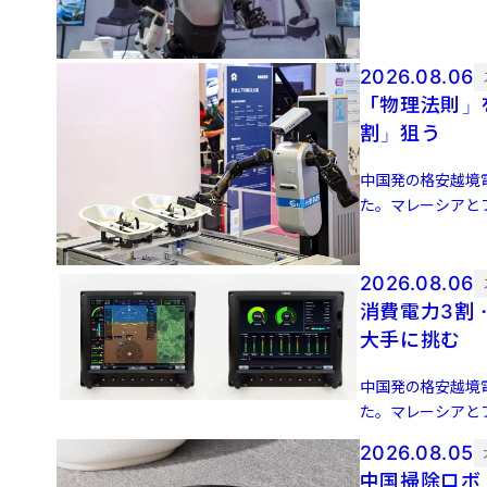
2026.08.06
「物理法則」
割」狙う
中国発の格安越境電
た。マレーシアとフ
9月に米国でサービ 
2026.08.06
消費電力3割
大手に挑む
中国発の格安越境電
た。マレーシアとフ
9月に米国でサービ 
2026.08.05
中国掃除ロボ