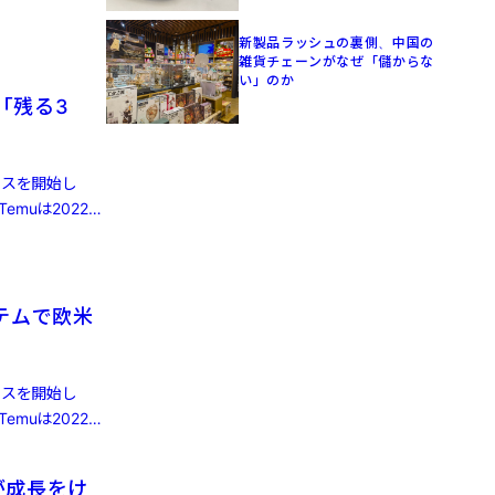
新製品ラッシュの裏側、中国の
雑貨チェーンがなぜ「儲からな
い」のか
「残る3
ビスを開始し
muは2022年
テムで欧米
ビスを開始し
muは2022年
が成長をけ