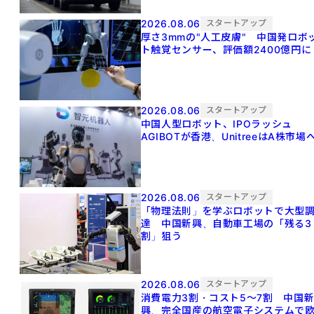
2026.08.06
スタートアップ
厚さ3mmの"人工皮膚" 中国発ロボ
ト触覚センサー、評価額2400億円に
2026.08.06
スタートアップ
中国人型ロボット、IPOラッシュ
AGIBOTが香港、UnitreeはA株市場
2026.08.06
スタートアップ
「物理法則」を学ぶロボットで大型
達 中国新興、自動車工場の「残る3
割」狙う
2026.08.06
スタートアップ
消費電力3割・コスト5〜7割 中国
興、完全国産の航空電子システムで