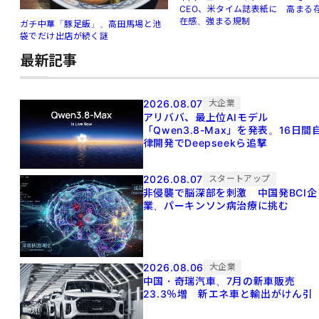
CEO、米タイム誌表紙に 高まる
在感、強まる規制
ガチ中華「豚足飯」、高田馬場と池
袋でだけ出店が続く謎
最新記事
2026.08.07
大企業
アリババ、最上位AIモデル
「Qwen3.8-Max」を発表。16日間
律開発でDeepseekら追撃
2026.08.07
スタートアップ
非侵襲で脳深部を刺激 中国発BCI企
業、パーキンソン病治療に挑む
2026.08.06
大企業
中国・奇瑞汽車、7月の新車販売
23.3％増 新エネ車と輸出がけん引