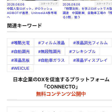
スタートアップ
スタートアッ
2026.08.06
2026.08.06
中国人型ロボット、IPOラッシュ
「物理法則」を学ぶロボットで大
AGIBOTが香港、UnitreeはA株市場
調達 中国新興、自動車工場の「
へ
る3割」狙う
関連キーワード
#唯酷光電
#フィルム液晶
#液晶調光フィルム
#自動調光
#無段階調光
#フレキシブル
#液晶黒板
#自動車ガラス
#液晶ディスプレイ
#WEICUE
日本企業のDXを促進するプラットフォーム
「CONNECTO」
無料コンテンツ公開中