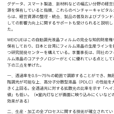
グデータ、スマート製造、新材料などの幅広い分野の経営
源を保有していると指摘。これらのベンチャーキャピタル
らは、経営資源の整理・統合、製品の普及およびブランド
しての影響力向上に関するサポートも受けられると説明し
た。
WEICUEはこの自動調光液晶フィルムの完全な知的財産権
保有しており、日本と台湾にフィルム液晶の生産ラインを
つ研究開発センターを構えている。李董事長は、同社のフ
ルム液晶のコアテクノロジーがとくに優れている点として
下の三点を挙げた。
一、透過率を0.5～75％の範囲で調節することができ、無
階調光が可能な上、高分子分散型液晶（PDLC）の性能を
きく上回る。全透過光に対する拡散光の比率を示す「ヘイ
値」も低い。（※室内灯などが画面に映り込みにくいなど
効果がある）
二、生産・加工の全プロセスに関する技術が確立されてい