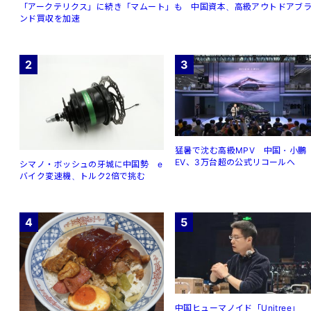
「アークテリクス」に続き「マムート」も 中国資本、高級アウトドアブ
ンド買収を加速
2
3
猛暑で沈む高級MPV 中国・小鵬
EV、3万台超の公式リコールへ
シマノ・ボッシュの牙城に中国勢 e
バイク変速機、トルク2倍で挑む
4
5
中国ヒューマノイド「Unitree」