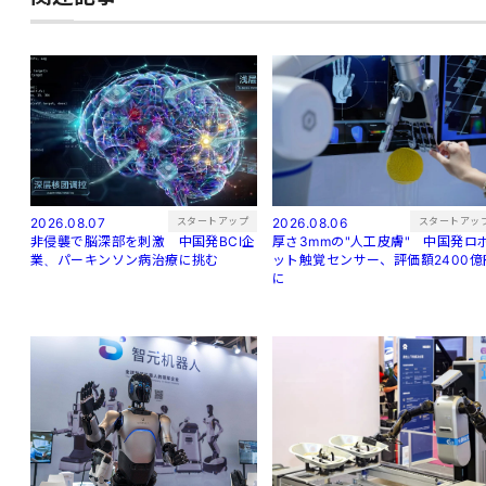
スタートアップ
スタートアッ
2026.08.07
2026.08.06
非侵襲で脳深部を刺激 中国発BCI企
厚さ3mmの"人工皮膚" 中国発ロ
業、パーキンソン病治療に挑む
ット触覚センサー、評価額2400億
に