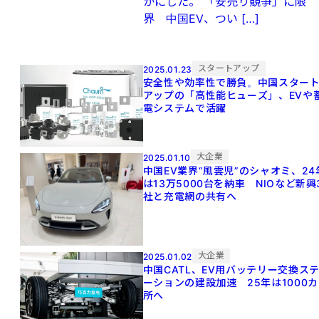
かにした。 「安売り競争」に限
界 中国EV、つい […]
スタートアップ
2025.01.23
安全性や効率性で勝負。中国スター
アップの「高性能ヒューズ」、EVや
電システムで活躍
大企業
2025.01.10
中国EV業界“風雲児”のシャオミ、24
は13万5000台を納車 NIOなど新興
社と充電網の共有へ
大企業
2025.01.02
中国CATL、EV用バッテリー交換ス
ーションの建設加速 25年は1000カ
所へ