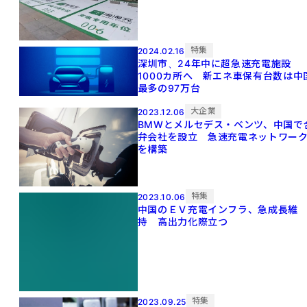
特集
2024.02.16
深圳市、24年中に超急速充電施設
1000カ所へ 新エネ車保有台数は中
最多の97万台
大企業
2023.12.06
BMWとメルセデス・ベンツ、中国で
弁会社を設立 急速充電ネットワー
を構築
特集
2023.10.06
中国のＥＶ充電インフラ、急成長維
持 高出力化際立つ
特集
2023.09.25