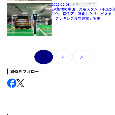
スタートアップ
2022.09.08
EV急増の中国、充電スタンド不足が
刻化。居住区に特化したサービスで
「フレキシブルな充電」実現
投
1
2
＞
稿
の
SNSをフォロー
ペ
ー
ジ
送