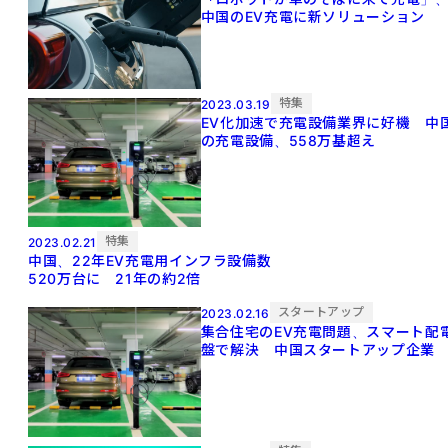
中国のEV充電に新ソリューション
特集
2023.03.19
EV化加速で充電設備業界に好機 中
の充電設備、558万基超え
特集
2023.02.21
中国、22年EV充電用インフラ設備数
520万台に 21年の約2倍
スタートアップ
2023.02.16
集合住宅のEV充電問題、スマート配
盤で解決 中国スタートアップ企業