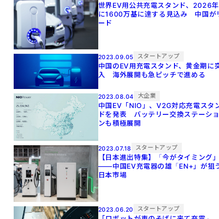
世界EV用公共充電スタンド、2026年
に1600万基に達する見込み 中国が
ード
スタートアップ
2023.09.05
中国のEV用充電スタンド、黄金期に
入 海外展開も急ピッチで進める
大企業
2023.08.04
中国EV「NIO」、V2G対応充電スタ
ドを発表 バッテリー交換ステーシ
ンも積極展開
スタートアップ
2023.07.18
【日本進出特集】「今がタイミング
――中国EV充電器の雄「EN+」が狙
日本市場
スタートアップ
2023.06.20
「ロボットが車のそばに来て充電」