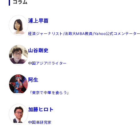
り
コラム
浦上早苗
経済ジャーナリスト/法政大MBA教員/Yahoo公式コメンテータ
山谷剛史
中国アジアITライター
阿生
「東京で中華を食らう」
加藤ヒロト
中国車研究家