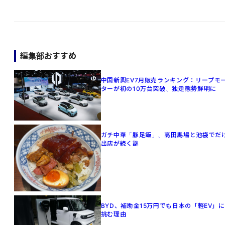
編集部おすすめ
中国新興EV7月販売ランキング：リープモ
ターが初の10万台突破、独走態勢鮮明に
ガチ中華「豚足飯」、高田馬場と池袋でだ
出店が続く謎
BYD、補助金15万円でも日本の「軽EV」に
挑む理由