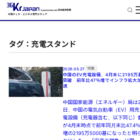
タグ：充電スタンド
特集
2026.05.27
中国のEV充電設備、4月末に2195万
突破 前年比47％増でインフラ拡大
速
中国国家能源（エネルギー）局は2
日、中国の電気自動車（EV）用充
電設備（充電器含む、以下同じ）
が4月末時点で前年同月末比47.4
増の2195万5000基になったと明