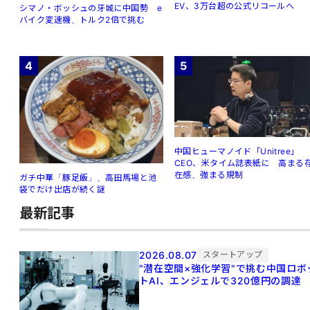
EV、3万台超の公式リコールへ
シマノ・ボッシュの牙城に中国勢 e
バイク変速機、トルク2倍で挑む
4
5
中国ヒューマノイド「Unitree」
CEO、米タイム誌表紙に 高まる
在感、強まる規制
ガチ中華「豚足飯」、高田馬場と池
袋でだけ出店が続く謎
最新記事
2026.08.07
スタートアップ
"潜在空間×強化学習"で挑む中国ロボ
トAI、エンジェルで320億円の調達