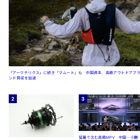
「アークテリクス」に続き「マムート」も 中国資本、高級アウトドアブ
ンド買収を加速
2
3
猛暑で沈む高級MPV 中国・小鵬