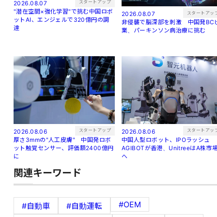
スタートアップ
2026.08.07
"潜在空間×強化学習"で挑む中国ロボ
スタートアッ
2026.08.07
ットAI、エンジェルで320億円の調
非侵襲で脳深部を刺激 中国発BCI
達
業、パーキンソン病治療に挑む
スタートアップ
スタートアッ
2026.08.06
2026.08.06
厚さ3mmの"人工皮膚" 中国発ロボ
中国人型ロボット、IPOラッシュ
ット触覚センサー、評価額2400億円
AGIBOTが香港、UnitreeはA株市
に
へ
関連キーワード
#OEM
#自動車
#自動運転