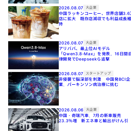
2026.08.07
大企業
中国ラッキンコーヒー、世界店舗3.6
店に拡大 既存店減収でも利益成長
持
2026.08.07
大企業
アリババ、最上位AIモデル
「Qwen3.8-Max」を発表。16日間
律開発でDeepseekら追撃
2026.08.07
スタートアップ
非侵襲で脳深部を刺激 中国発BCI企
業、パーキンソン病治療に挑む
2026.08.06
大企業
中国・奇瑞汽車、7月の新車販売
23.3％増 新エネ車と輸出がけん引