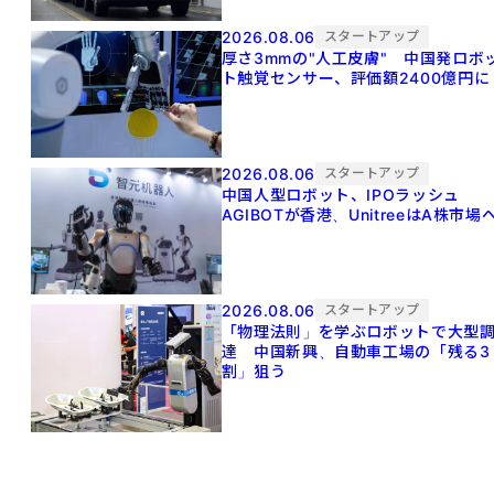
2026.08.06
スタートアップ
厚さ3mmの"人工皮膚" 中国発ロボ
ト触覚センサー、評価額2400億円に
2026.08.06
スタートアップ
中国人型ロボット、IPOラッシュ
AGIBOTが香港、UnitreeはA株市場
2026.08.06
スタートアップ
「物理法則」を学ぶロボットで大型
達 中国新興、自動車工場の「残る3
割」狙う