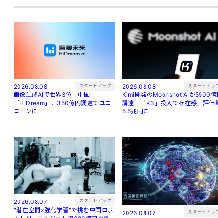
スタートアッ
スタートアップ
2026.08.08
2026.08.08
Kimi開発のMoonshot AIが5500
画像生成AIで世界3位 中国
調達 「K3」投入で存在感、評価
「HiDream」、350億円調達でユニ
5.5兆円に
コーンに
スタートアップ
2026.08.07
"潜在空間×強化学習"で挑む中国ロボ
スタートアッ
2026.08.07