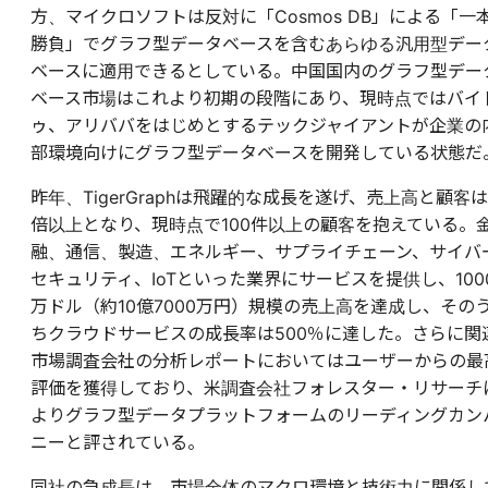
方、マイクロソフトは反対に「Cosmos DB」による「一
勝負」でグラフ型データベースを含むあらゆる汎用型デー
ベースに適用できるとしている。中国国内のグラフ型デー
ベース市場はこれより初期の段階にあり、現時点ではバイ
ゥ、アリババをはじめとするテックジャイアントが企業の
部環境向けにグラフ型データベースを開発している状態だ
昨年、TigerGraphは飛躍的な成長を遂げ、売上高と顧客は
倍以上となり、現時点で100件以上の顧客を抱えている。
融、通信、製造、エネルギー、サプライチェーン、サイバ
セキュリティ、IoTといった業界にサービスを提供し、100
万ドル（約10億7000万円）規模の売上高を達成し、その
ちクラウドサービスの成長率は500％に達した。さらに関
市場調査会社の分析レポートにおいてはユーザーからの最
評価を獲得しており、米調査会社フォレスター・リサーチ
よりグラフ型データプラットフォームのリーディングカン
ニーと評されている。
同社の急成長は、市場全体のマクロ環境と技術力に関係し