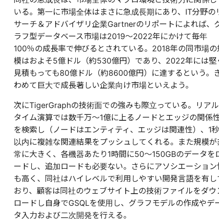
いる。第一に市場全体はまさに急成長期にあり、IT分野の
サーチ＆アドバイザリ企業Gartnerのリポートによれば、
ラフ型データベース市場は2019～2022年にかけて毎年
100％の成長率で伸びるとされている。2018年の同市場の
模はおよそ5億ドル（約530億円）であり、2022年には堅
見積もっても80億ドル（約8600億円）に達するという。
わめて巨大で成長著しい企業向け市場といえよう。
次にTigerGraphの技術面での強みも際立っている。リアル
タイム演算では数千万～1億に上るノードとエッジの関係
を検索し（ノードはエンティティ、エッジは関連性）、1
以内に複雑な関連結果をプッシュしてくれる。また規模が
常に大きく、各機器あたり1時間に50～150GBのデータを
ードし、追加ロードも必要ない。さらにアソシエーション
も高く、同社はハイレベルで利用しやすい開発言語を有し
おり、顧客は同社のウェブサイト上の技術ファイルをダウ
ロードし自身でGSQLを使用し、グラフモデルの作成やデ
タ入力および二次開発を行える。