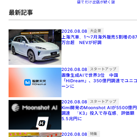
袋でだけ出店が続く謎
最新記事
2026.08.08
大企業
上海汽車、1～7月海外販売5割増の8
万台超 NEVが好調
2026.08.08
スタートアップ
画像生成AIで世界3位 中国
「HiDream」、350億円調達でユニ
ーンに
2026.08.08
スタートアップ
Kimi開発のMoonshot AIが5500億円
調達 「K3」投入で存在感、評価額
5.5兆円に
2026.08.08
特集