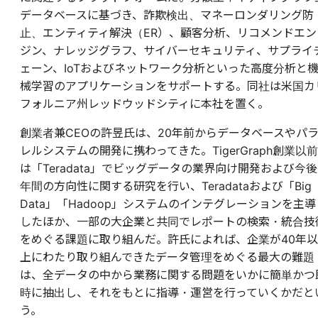
データベースに基づき、詐欺検出、マネーロンダリング防
止、エンティティ解決（ER）、顧客分析、リコメンドエン
ジン、ナレッジグラフ、サイバーセキュリティ、サプライ
ェーン、IoTおよびネットワーク分析といった高度分析と
械学習のアプリケーションをサポートする。同社は米国カ
フォルニア州レッドウッドシティに本社を置く。
創業者兼CEOの許昱氏は、20年前からデータベースやパ
レルシステムの開発に携わってきた。TigerGraph創業以前
は「Teradata」でビッグデータの業界向け開発および今後
年間の方向性に関する研究を行い、Teradataおよび「Big
Data」「Hadoop」システムのインテグレーションを主導
したほか、一部の大企業と共同でレポートの検索・統合技
をめぐる課題に取り組んだ。許氏によれば、企業が40年以
上にわたり取り組んできたデータ管理をめぐる最大の難題
は、全データの中から業務に関する問題をいかに簡単かつ
時に抽出し、それをもとに指導・運営を行っていくかだと
う。