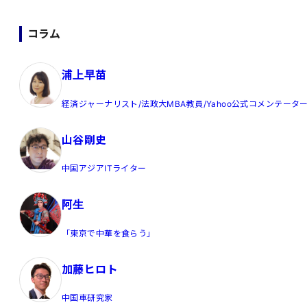
コラム
浦上早苗
経済ジャーナリスト/法政大MBA教員/Yahoo公式コメンテータ
山谷剛史
中国アジアITライター
阿生
「東京で中華を食らう」
加藤ヒロト
中国車研究家