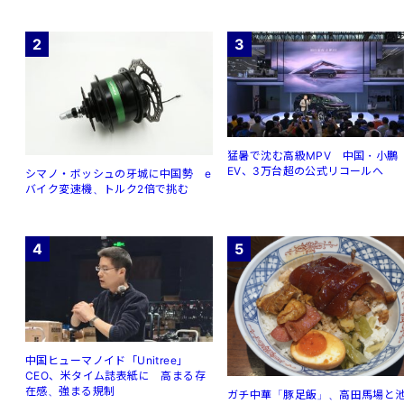
2
3
猛暑で沈む高級MPV 中国・小鵬
EV、3万台超の公式リコールへ
シマノ・ボッシュの牙城に中国勢 e
バイク変速機、トルク2倍で挑む
4
5
中国ヒューマノイド「Unitree」
CEO、米タイム誌表紙に 高まる存
在感、強まる規制
ガチ中華「豚足飯」、高田馬場と