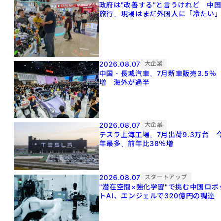
政府は"改善する"と言うけれど 中
旅行、現場はまだ外国人に「冷たい
2026.08.07
大企業
中国・長城汽車、7月新車販売3.5％
増 海外が過半
2026.08.07
大企業
テスラ上海工場、7月出荷9.3万台 
年最多、前年比38％増
2026.08.07
スタートアップ
"潜在空間×強化学習"で挑む中国ロボ
トAI、エンジェルで320億円の調達