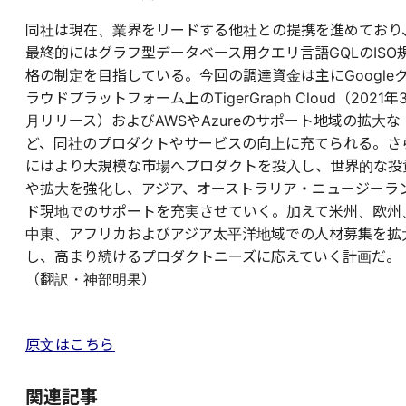
同社は現在、業界をリードする他社との提携を進めており
最終的にはグラフ型データベース用クエリ言語GQLのISO
格の制定を目指している。今回の調達資金は主にGoogle
ラウドプラットフォーム上のTigerGraph Cloud（2021年
月リリース）およびAWSやAzureのサポート地域の拡大な
ど、同社のプロダクトやサービスの向上に充てられる。さ
にはより大規模な市場へプロダクトを投入し、世界的な投
や拡大を強化し、アジア、オーストラリア・ニュージーラ
ド現地でのサポートを充実させていく。加えて米州、欧州
中東、アフリカおよびアジア太平洋地域での人材募集を拡
し、高まり続けるプロダクトニーズに応えていく計画だ。
（翻訳・神部明果）
原文はこちら
関連記事