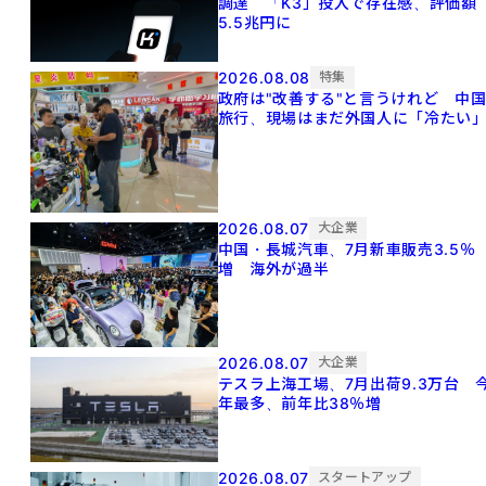
調達 「K3」投入で存在感、評価額
5.5兆円に
2026.08.08
特集
政府は"改善する"と言うけれど 中
旅行、現場はまだ外国人に「冷たい
2026.08.07
大企業
中国・長城汽車、7月新車販売3.5％
増 海外が過半
2026.08.07
大企業
テスラ上海工場、7月出荷9.3万台 
年最多、前年比38％増
2026.08.07
スタートアップ