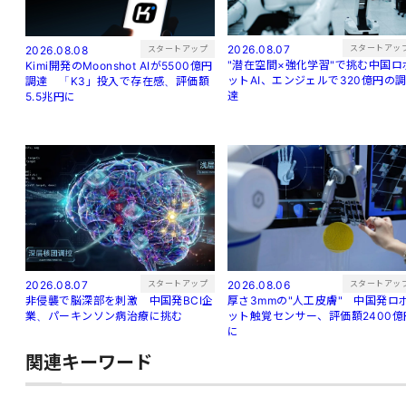
スタートアッ
2026.08.07
スタートアップ
2026.08.08
"潜在空間×強化学習"で挑む中国ロ
Kimi開発のMoonshot AIが5500億円
ットAI、エンジェルで320億円の
調達 「K3」投入で存在感、評価額
達
5.5兆円に
スタートアップ
スタートアッ
2026.08.07
2026.08.06
非侵襲で脳深部を刺激 中国発BCI企
厚さ3mmの"人工皮膚" 中国発ロ
業、パーキンソン病治療に挑む
ット触覚センサー、評価額2400億
に
関連キーワード