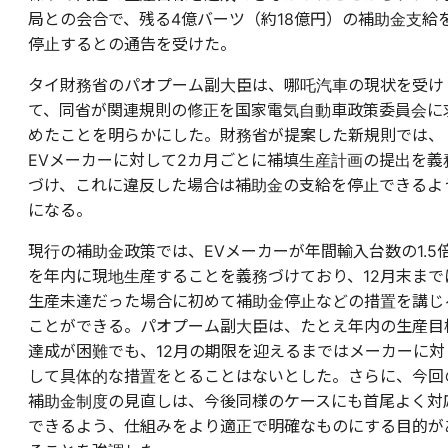
局との会合で、残る4億バーツ（約18億円）の補助金支給
停止するとの通告を受けた。
タイ財務省のパオプーム副大臣は、哪吒汽車の現状を受け
て、同省が関連規則の修正を国家電気自動車政策委員会に
めたことを明らかにした。財務省が提案した新規則では、
EVメーカーに対して2カ月ごとに補填生産計画の提出を義
づけ、これに違反した場合は補助金の支給を停止できるよ
になる。
現行の補助金政策では、EVメーカーが年間輸入台数の1.5
を年内に現地生産することを義務づけており、12月末まで
生産未達だった場合に初めて補助金停止などの措置を講じ
ことができる。パオプーム副大臣は、たとえ年内の生産目
達成が困難でも、12月の期限を迎えるまではメーカーに対
して具体的な措置をとることはないとした。さらに、今回
補助金制度の見直しは、今後同様のケースにも首尾よく対
できるよう、仕組みをより適正で明確なものにする目的が