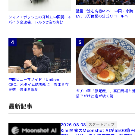
猛暑で沈む高級MPV 中国・小鵬
EV、3万台超の公式リコールへ
シマノ・ボッシュの牙城に中国勢 e
バイク変速機、トルク2倍で挑む
4
5
中国ヒューマノイド「Unitree」
CEO、米タイム誌表紙に 高まる存
在感、強まる規制
ガチ中華「豚足飯」、高田馬場と
袋でだけ出店が続く謎
最新記事
2026.08.08
スタートアップ
Kimi開発のMoonshot AIが5500億円