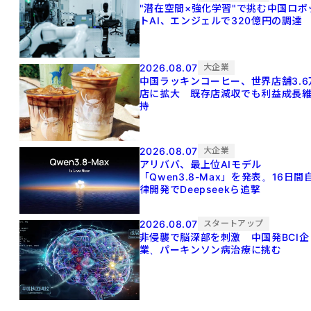
"潜在空間×強化学習"で挑む中国ロボ
トAI、エンジェルで320億円の調達
2026.08.07
大企業
中国ラッキンコーヒー、世界店舗3.6
店に拡大 既存店減収でも利益成長
持
2026.08.07
大企業
アリババ、最上位AIモデル
「Qwen3.8-Max」を発表。16日間
律開発でDeepseekら追撃
2026.08.07
スタートアップ
非侵襲で脳深部を刺激 中国発BCI企
業、パーキンソン病治療に挑む