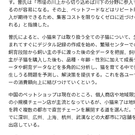
す。曽氏は「市場の川上から切り込めば川下の分野に参入
るのが容易になる。その上、ペットフードなどはリピート
入が期待できるため、集客コストを限りなくゼロに近づけ
れる」と指摘した。
曽氏によると、小猫来了は取り扱う全ての子猫について、
まれてすぐにデジタル記録の作成を始め、繁殖センターで
飼育段階から飼い主の手に渡った後の全データを把握。飼
主が子猫を購入した後も、品種・年齢・性別に加えて成長
ータや飼育データなどを多角的に分析し、猫を育てる中で
生しうる問題を予測し、解決策を提供する。これを各ユー
ーの消費額向上に結びつけていくという。
中国のペットショップは現在のところ、個人商店や地域限
の小規模チェーン店が主流となっているが、小猫来了は地
を跨ぐ複数の都市で直営チェーンを展開する道を選んだ。
でに深圳、広州、上海、杭州、武漢などの大都市に7店舗
出店している。