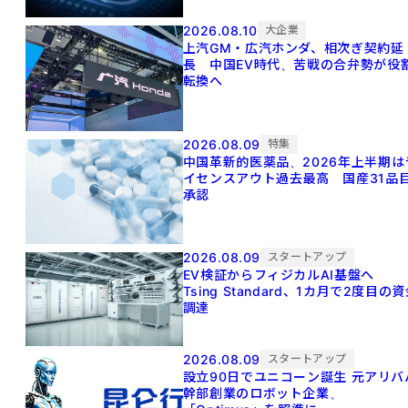
2026.08.10
大企業
上汽GM・広汽ホンダ、相次ぎ契約延
長 中国EV時代、苦戦の合弁勢が役
転換へ
2026.08.09
特集
中国革新的医薬品、2026年上半期は
イセンスアウト過去最高 国産31品
承認
2026.08.09
スタートアップ
EV検証からフィジカルAI基盤へ
Tsing Standard、1カ月で2度目の
調達
2026.08.09
スタートアップ
設立90日でユニコーン誕生 元アリババ
幹部創業のロボット企業、