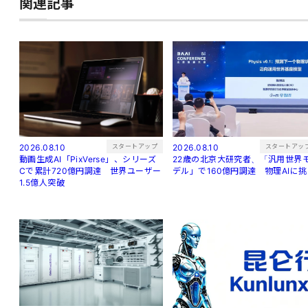
関連記事
スタートアップ
スタートアッ
2026.08.10
2026.08.10
動画生成AI「PixVerse」、シリーズ
22歳の北京大研究者、「汎用世界
Cで累計720億円調達 世界ユーザー
デル」で160億円調達 物理AIに
1.5億人突破