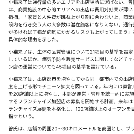
小猫来了は通行量の多いエリアを出店場所に選ばない。曽
は、商業施設の中心的エリアへの出店は費用対効果が薄い
指摘。「家賃と人件費が跳ね上がり割に合わない上、商業
設内を行き交う人の大多数は潜在顧客になりえない。通行
が多ければ子猫が病気にかかるリスクも上がってしまう」
具体的な理由を示した。
小猫来了は、生体の品質管理について21項目の基準を設定
しているほか、病気予防や販売サービスに関してなどチェ
ン店の運営についても45項目の基準を設けている。
小猫来了は、出店都市を増やしてから同一都市内での出店
度を上げる形でチェーン拡大を図っている。年内には直営
を20店舗以上に増やし、本部が運営・管理を統一的に実施
するフランチャイズ加盟店の募集を開始する計画。来年は
ランチャイズ展開を本格化し、100店舗以上のオープンを
指すという。
曽氏は、店舗の周囲20〜30キロメートルを商圏とし、ブ