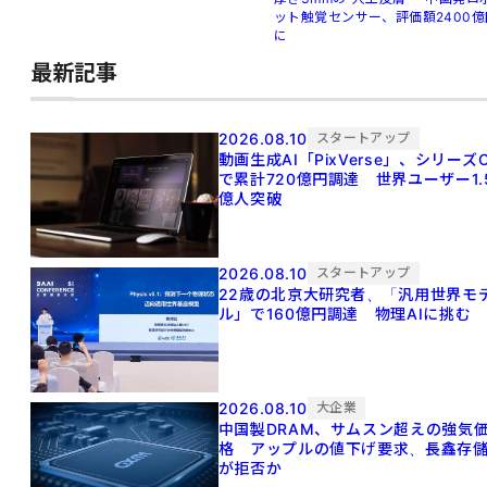
ット触覚センサー、評価額2400億
に
最新記事
2026.08.10
スタートアップ
動画生成AI「PixVerse」、シリーズ
で累計720億円調達 世界ユーザー1.
億人突破
2026.08.10
スタートアップ
22歳の北京大研究者、「汎用世界モ
ル」で160億円調達 物理AIに挑む
2026.08.10
大企業
中国製DRAM、サムスン超えの強気
格 アップルの値下げ要求、長鑫存
が拒否か