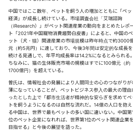
中国ではここ数年、ペットを飼う人の増加とともに「ペッ
経済」が成長し続けている。市場調査会社「艾瑞諮詢
（iResearch）」がペット関連産業の動向をまとめたレポ
ト「2021年中国寵物消費趨勢白皮書」によると、中国のペ
ット（犬・猫）関連産業の市場規模は昨年時点で約3000
元（約5兆円）に達しており、今後3年間は安定的な成長を
続ける見通しで、年平均成長率は14.2%になるとみられる
ちなみに、猫の生体販売市場の規模はすでに100億元（約
1700億円）を超えている。
曽氏は、情報社会の発展により人間同士の心のつながりが
薄になっていることが、ペットビジネス参入の最大の理由
ったとした上で「都市生活者が精神的な安らぎを求めてペ
トを飼うようになるのは自然な流れだ。14億の人口を抱え
る中国は、世界で最もペットの多い国に違いない。中国第
位のペット企業になれれば、世界第1位のペット関連企業
目指せる」と今後の展望を語った。