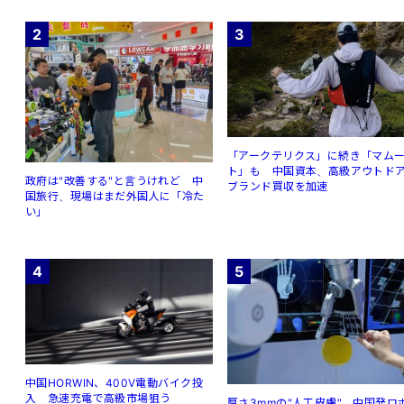
2
3
「アークテリクス」に続き「マム
ト」も 中国資本、高級アウトド
政府は"改善する"と言うけれど 中
ブランド買収を加速
国旅行、現場はまだ外国人に「冷た
い」
4
5
中国HORWIN、400V電動バイク投
入 急速充電で高級市場狙う
厚さ3mmの"人工皮膚" 中国発ロ