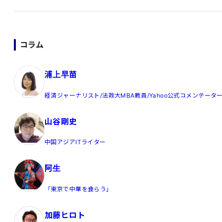
コラム
浦上早苗
経済ジャーナリスト/法政大MBA教員/Yahoo公式コメンテータ
山谷剛史
中国アジアITライター
阿生
「東京で中華を食らう」
加藤ヒロト