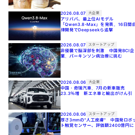
2026.08.07
大企業
アリババ、最上位AIモデル
「Qwen3.8-Max」を発表。16日間
律開発でDeepseekら追撃
2026.08.07
スタートアップ
非侵襲で脳深部を刺激 中国発BCI企
業、パーキンソン病治療に挑む
2026.08.06
大企業
中国・奇瑞汽車、7月の新車販売
23.3％増 新エネ車と輸出がけん引
2026.08.06
スタートアップ
厚さ3mmの"人工皮膚" 中国発ロボ
ト触覚センサー、評価額2400億円に