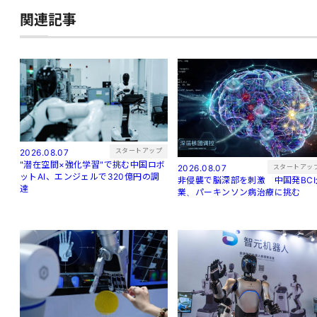
関連記事
スタートアップ
2026.08.07
"潜在空間×強化学習"で挑む中国ロボ
スタートアッ
2026.08.07
ットAI、エンジェルで320億円の調
非侵襲で脳深部を刺激 中国発BCI
達
業、パーキンソン病治療に挑む