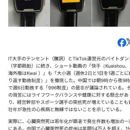
IT大手のテンセント（騰訊）とTikTok運営元のバイトダン
（字節跳動）に続き、ショート動画の「快手（Kuaishou、
海外版はKwai ）」も「大小週（週休2日と1日を1週ごとに
り返す勤務制度）」を撤廃した。中国では朝9時から夜9時
で週6日勤務する「996制度」の是非が議論されている。
の背景にはライフワークバランスや健康に対する懸念があ
り、経営幹部やスポーツ選手の突然死が増えていることも
壮年が急性の心疾病と無縁ではないことを示している。
実際に、心臓突然死は若年化が顕著で発生件数も増加の一
にある。中国で心臓突然死の症例は年間54万人を超え、1