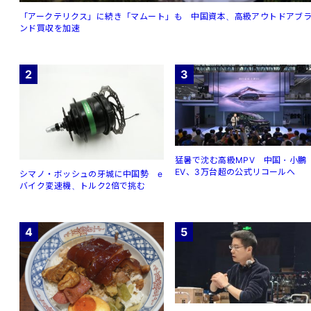
「アークテリクス」に続き「マムート」も 中国資本、高級アウトドアブ
ンド買収を加速
2
3
猛暑で沈む高級MPV 中国・小鵬
EV、3万台超の公式リコールへ
シマノ・ボッシュの牙城に中国勢 e
バイク変速機、トルク2倍で挑む
4
5