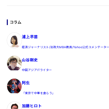
コラム
浦上早苗
経済ジャーナリスト/法政大MBA教員/Yahoo公式コメンテータ
山谷剛史
中国アジアITライター
阿生
「東京で中華を食らう」
加藤ヒロト