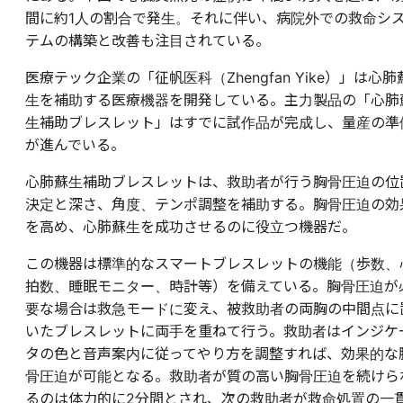
間に約1人の割合で発生。それに伴い、病院外での救命シ
テムの構築と改善も注目されている。
医療テック企業の「征帆医科（Zhengfan Yike）」は心肺
生を補助する医療機器を開発している。主力製品の「心肺
生補助ブレスレット」はすでに試作品が完成し、量産の準
が進んでいる。
心肺蘇生補助ブレスレットは、救助者が行う胸骨圧迫の位
決定と深さ、角度、テンポ調整を補助する。胸骨圧迫の効
を高め、心肺蘇生を成功させるのに役立つ機器だ。
この機器は標準的なスマートブレスレットの機能（歩数、
拍数、睡眠モニター、時計等）を備えている。胸骨圧迫が
要な場合は救急モードに変え、被救助者の両胸の中間点に
いたブレスレットに両手を重ねて行う。救助者はインジケ
タの色と音声案内に従ってやり方を調整すれば、効果的な
骨圧迫が可能となる。救助者が質の高い胸骨圧迫を続けら
るのは体力的に2分間とされ、次の救助者が救命処置の一