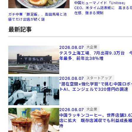
中国ヒューマノイド「Unitree」
CEO、米タイム誌表紙に 高まる
在感、強まる規制
ガチ中華「豚足飯」、高田馬場と池
袋でだけ出店が続く謎
最新記事
2026.08.07
大企業
テスラ上海工場、7月出荷9.3万台 
年最多、前年比38％増
2026.08.07
スタートアップ
"潜在空間×強化学習"で挑む中国ロボ
トAI、エンジェルで320億円の調達
2026.08.07
大企業
中国ラッキンコーヒー、世界店舗3.6
店に拡大 既存店減収でも利益成長
持