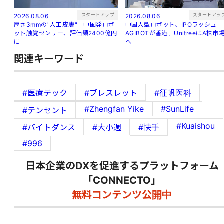
スタートアップ
スタートアッ
2026.08.06
2026.08.06
厚さ3mmの"人工皮膚" 中国発ロボ
中国人型ロボット、IPOラッシュ
ット触覚センサー、評価額2400億円
AGIBOTが香港、UnitreeはA株市
に
へ
関連キーワード
#医療テック
#ブレスレット
#征帆医科
#Zhengfan Yike
#SunLife
#テンセント
#Kuaishou
#バイトダンス
#大小週
#快手
#996
日本企業のDXを促進するプラットフォーム
「CONNECTO」
無料コンテンツ公開中