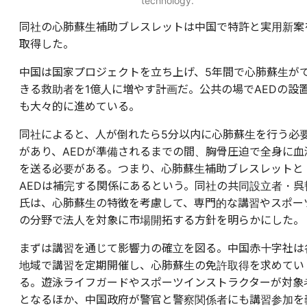
technology.
同社の心肺蘇生補助ブレスレットは中国で特許と実用新案
取得した。
中国は国家プロジェクトを立ち上げ、5年間で心肺蘇生が
きる救助者を1億人に増やす計画だ。公共の場でAEDの設
も大々的に進めている。
同社によると、人が倒れたら5分以内に心肺蘇生を行う必
があり、AEDが準備されるまでの間、胸骨圧迫で全身に血
を送る必要がある。つまり、心肺蘇生補助ブレスレットと
AEDは補完する関係にあるという。同社の共同設立者・呉
氏は、心肺蘇生の特徴を考慮して、専門的な講習やスポー
の分野で法人を対象に市場開拓する方針を明らかにした。
まずは講習を通じて影響力の確立を図る。中国赤十字社は
地域で講習を定期開催し、心肺蘇生の免許取得を求めてい
る。遊泳ライフガードやスポーツインストラクターが対象
となるほか、中国政府が警官と警察関係者にも講習参加を