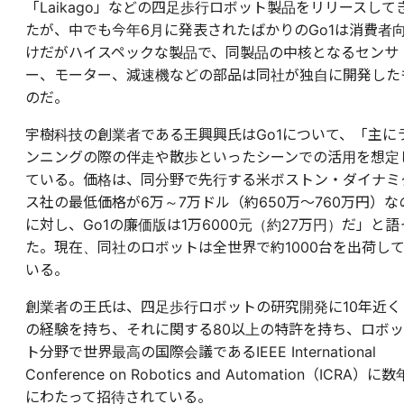
「Laikago」などの四足歩行ロボット製品をリリースして
たが、中でも今年6月に発表されたばかりのGo1は消費者
けだがハイスペックな製品で、同製品の中核となるセンサ
ー、モーター、減速機などの部品は同社が独自に開発した
のだ。
宇樹科技の創業者である王興興氏はGo1について、「主に
ンニングの際の伴走や散歩といったシーンでの活用を想定
ている。価格は、同分野で先行する米ボストン・ダイナミ
ス社の最低価格が6万～7万ドル（約650万～760万円）な
に対し、Go1の廉価版は1万6000元（約27万円）だ」と語
た。
現在、同社のロボットは全世界で約1000台を出荷し
いる。
創業者の王氏は、四足歩行ロボットの研究開発に10年近く
の経験を持ち、それに関する80以上の特許を持ち、ロボッ
ト分野で世界最高の国際会議であるIEEE International
Conference on Robotics and Automation（ICRA）に数
にわたって招待されている。