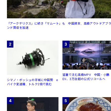
「アークテリクス」に続き「マムート」も 中国資本、高級アウトドアブ
ンド買収を加速
2
3
猛暑で沈む高級MPV 中国・小鵬
EV、3万台超の公式リコールへ
シマノ・ボッシュの牙城に中国勢 e
バイク変速機、トルク2倍で挑む
4
5