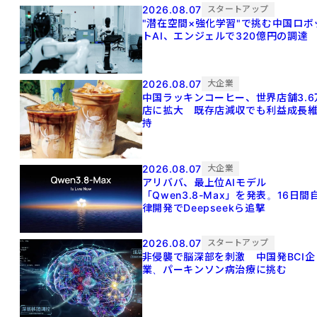
2026.08.07
スタートアップ
"潜在空間×強化学習"で挑む中国ロボ
トAI、エンジェルで320億円の調達
2026.08.07
大企業
中国ラッキンコーヒー、世界店舗3.6
店に拡大 既存店減収でも利益成長
持
2026.08.07
大企業
アリババ、最上位AIモデル
「Qwen3.8-Max」を発表。16日間
律開発でDeepseekら追撃
2026.08.07
スタートアップ
非侵襲で脳深部を刺激 中国発BCI企
業、パーキンソン病治療に挑む