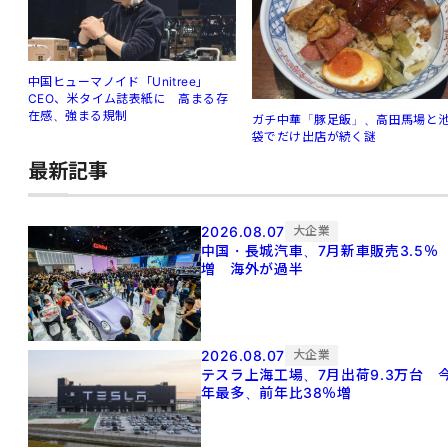
中国ヒューマノイド「Unitree」
CEO、米タイム誌表紙に 高まる存
在感、強まる規制
ガチ中華「豚足飯」、高田馬場と
袋でだけ出店が続く謎
最新記事
2026.08.07
大企業
中国・長城汽車、7月新車販売3.5％
増 海外が過半
2026.08.07
大企業
テスラ上海工場、7月出荷9.3万台 
年最多、前年比38％増