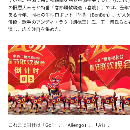
ている。中国で高い視聴率を誇る中国中央テレビ（CCTV
の旧暦大みそか特番「春節聯歓晩会（春晩）」では、丑年
ある今年、同社の牛型ロボット「犇犇（BenBen）」が人
俳優・歌手のアンディ・ラウ（劉徳華）氏、王一博氏らと
演し、広く注目を集めた。
これまで同社は「Go1」、「Aliengo」、「A1」、