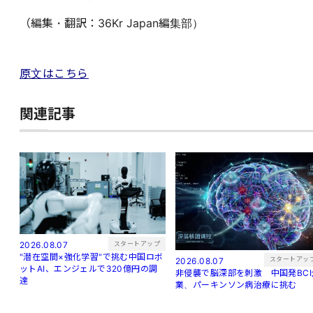
（編集・翻訳：36Kr Japan編集部）
原文はこちら
関連記事
スタートアップ
2026.08.07
"潜在空間×強化学習"で挑む中国ロボ
スタートアッ
2026.08.07
ットAI、エンジェルで320億円の調
非侵襲で脳深部を刺激 中国発BCI
達
業、パーキンソン病治療に挑む