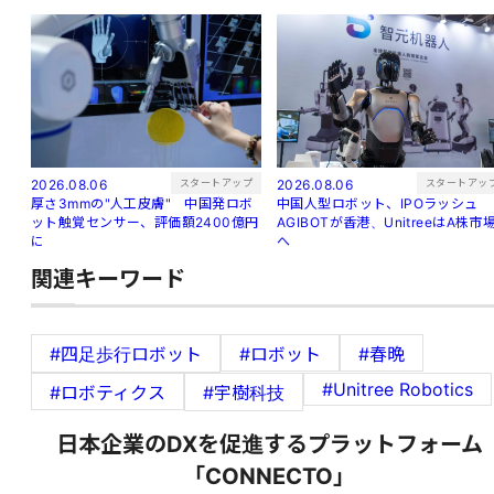
スタートアップ
スタートアッ
2026.08.06
2026.08.06
厚さ3mmの"人工皮膚" 中国発ロボ
中国人型ロボット、IPOラッシュ
ット触覚センサー、評価額2400億円
AGIBOTが香港、UnitreeはA株市
に
へ
関連キーワード
#四足歩行ロボット
#ロボット
#春晩
#Unitree Robotics
#ロボティクス
#宇樹科技
日本企業のDXを促進するプラットフォーム
「CONNECTO」