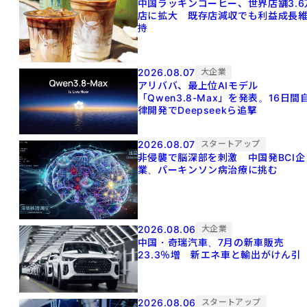
中国ラッキンコーヒー、世界店舗3.6
店に拡大 既存店減収でも利益成長
持
2026.08.07
大企業
アリババ、最上位AIモデル
「Qwen3.8-Max」を発表。16日間
律開発でDeepseekら追撃
2026.08.07
スタートアップ
非侵襲で脳深部を刺激 中国発BCI企
業、パーキンソン病治療に挑む
2026.08.06
大企業
中国・奇瑞汽車、7月の新車販売
23.3％増 新エネ車と輸出がけん引
2026.08.06
スタートアップ