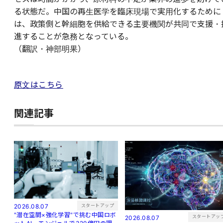
る状態だ。中国の再生医学を臨床現場で実用化するために
は、政策側と幹細胞を供給できる主要機関が共同で支援・
進することが急務となっている。
（翻訳・神部明果）
原文はこちら
関連記事
スタートアップ
2026.08.07
"潜在空間×強化学習"で挑む中国ロボ
スタートアッ
2026.08.07