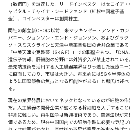
（数億円）を調達した。リードインベスターはセコイア・
ャピタル・チャイナ・シードファンド（紅杉中国種子基
金）、コインベスターは創業株主。
同社の鄭立新CEOは以前、米マッキンゼー・アンド・カン
パニー、ジョンソン・エンド・ジョンソン、およびグラク
ソ・スミスクラインと天津中新薬業集団の合弁企業である
「中美天津史克製薬（SK＆F）」での職歴をもつ。「DNA
遺伝子情報、肝細胞の分野には外資参入が禁止されている
最先端技術を活用する人工臓器業界はひっ迫した医療ニー
に直面しており、市場は大きい。将来的には5Gや半導体
ように国際競争の焦点となる可能性がある」と鄭氏は述べ
る。
現在の業界発展においてネックとなっているのが細胞の作
だ。人工臓器の開発企業が鍵となる幹細胞を入手すること
非常に難しい。再生医学は新興技術であり、関連法規が未
備であるため、現在中国国内での細胞作製に必要な登記プ
セスは時間がかかり、原材料の不足が業界の進歩を妨げて