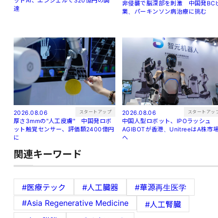
ットAI、エンジェルで320億円の調
非侵襲で脳深部を刺激 中国発BCI
達
業、パーキンソン病治療に挑む
スタートアップ
スタートアッ
2026.08.06
2026.08.06
厚さ3mmの"人工皮膚" 中国発ロボ
中国人型ロボット、IPOラッシュ
ット触覚センサー、評価額2400億円
AGIBOTが香港、UnitreeはA株市
に
へ
関連キーワード
#医療テック
#人工臓器
#華源再生医学
#Asia Regenerative Medicine
#人工腎臓