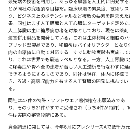
最先端の技術を利用し、あらゆる臓器を人工的に開発する
とが同社の究極的な目標だ。臨床現場の緊急度、技術リス
ク、ビジネス上のポテンシャルなど複数の要素を踏まえた
果、同社はまず人工膵臓と人工心臓にターゲットを定めた
人工膵臓は主に糖尿病患者を対象としており、現在は薬剤
装置併用製品を開発している。これは生体材料と細胞のハ
ブリッド型製品であり、移植後はバイオリアクターとなり
内の血糖値に自動で対応する。すでに動物実験も実施して
り、これは世界でも最速レベルとなる。一方、人工腎臓は
に尿毒症や腎不全の患者が苦しい人工透析を行なわずに延
できるようにするものであり、同社は現在、体内に移植で
き、ろ過・高吸収能力を有する人工腎臓の開発に挑んでい
る。
同社は47件の特許・ソフトウエア著作権を出願済みであ
り、そのうち21件がすでに受理され（うち4件が特許）、1
件は実際の審査段階にある。
資金調達に関しては、今年6月にプレシリーズAで数千万元