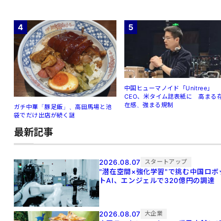
4
5
中国ヒューマノイド「Unitree」
CEO、米タイム誌表紙に 高まる
在感、強まる規制
ガチ中華「豚足飯」、高田馬場と池
袋でだけ出店が続く謎
最新記事
2026.08.07
スタートアップ
"潜在空間×強化学習"で挑む中国ロボ
トAI、エンジェルで320億円の調達
2026.08.07
大企業