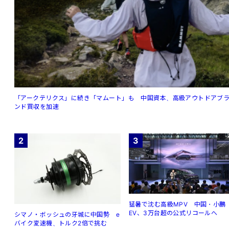
「アークテリクス」に続き「マムート」も 中国資本、高級アウトドアブ
ンド買収を加速
2
3
猛暑で沈む高級MPV 中国・小鵬
EV、3万台超の公式リコールへ
シマノ・ボッシュの牙城に中国勢 e
バイク変速機、トルク2倍で挑む