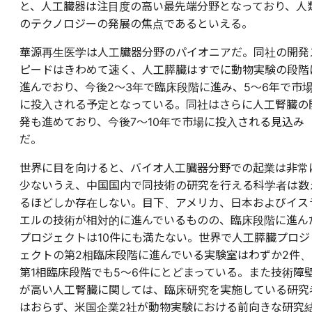
と、人工臓器は注目度の高い最先端分野となっており、人
のテクノロジーの発展の焦点であるといえる。
華源再生医学は人工臓器分野のパイオニアだ。同社の開発
ピードはきわめて速く、人工膵臓はすでに動物実験の段階
進んでおり、今後2～3年で臨床段階に進み、5～6年で市
に投入される予定となっている。同社はさらに人工腎臓の
発も進めており、今後7～10年で市場に投入される見込み
だ。
世界に目を向けると、バイオ人工臓器分野での起業は非常
少ないうえ、中国国内で同技術の研究を行える科学者は数
るほどしか存在しない。目下、アメリカ、日本およびイス
エルの技術が相対的に進んでいるものの、臨床段階に進ん
プロジェクトは10件にも満たない。世界で人工膵臓プロジ
ェクトの第2相臨床段階に進んでいる実験室はわずか2件、
第1相臨床段階でも5～6件にとどまっている。また技術障
が高い人工腎臓に関しては、臨床研究を実施している研究
はおらず、米国企業2社が動物実験における前向きな研究