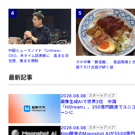
4
5
中国ヒューマノイド「Unitree」
CEO、米タイム誌表紙に 高まる存
在感、強まる規制
ガチ中華「豚足飯」、高田馬場と
袋でだけ出店が続く謎
最新記事
2026.08.08
スタートアップ
画像生成AIで世界3位 中国
「HiDream」、350億円調達でユニ
ーンに
2026.08.08
スタートアップ
Kimi開発のMoonshot AIが5500億円