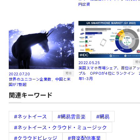
円出資
短
2022.05.25
英国スマホ市場シェア、首位はア
プル OPPOが4位にランクイン 
短信
2022.07.20
年1-3月
世界のユニコーン企業数、中国と米
国が7割超
関連キーワード
#ネットイース
#網易雲音楽
#網易
#ネットイース・クラウド・ミュージック
#クラウドビレッジ
#音楽配信事業