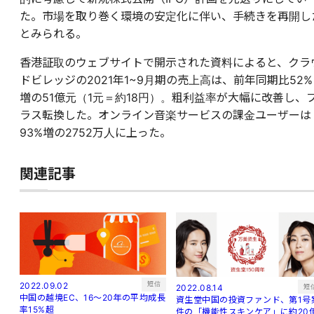
た。市場を取り巻く環境の安定化に伴い、手続きを再開し
とみられる。
香港証取のウェブサイトで開示された資料によると、クラ
ドビレッジの2021年1~9月期の売上高は、前年同期比52%
増の51億元（1元＝約18円）。粗利益率が大幅に改善し、
ラス転換した。オンライン音楽サービスの課金ユーザーは
93%増の2752万人に上った。
関連記事
短信
2022.09.02
短
2022.08.14
中国の越境EC、16～20年の平均成長
資生堂中国の投資ファンド、第1号
率15%超
件の「機能性スキンケア」に約20