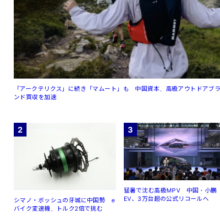
「アークテリクス」に続き「マムート」も 中国資本、高級アウトドアブ
ンド買収を加速
2
3
猛暑で沈む高級MPV 中国・小鵬
EV、3万台超の公式リコールへ
シマノ・ボッシュの牙城に中国勢 e
バイク変速機、トルク2倍で挑む