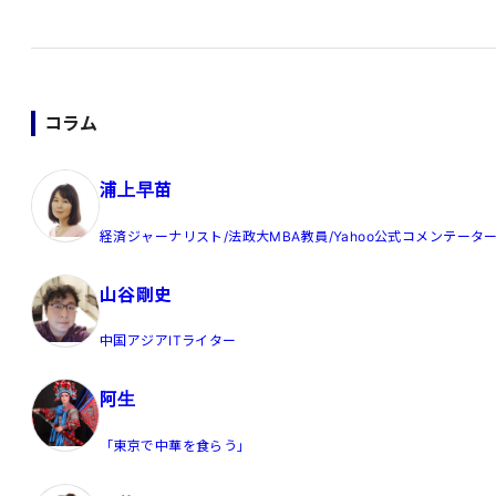
コラム
浦上早苗
経済ジャーナリスト/法政大MBA教員/Yahoo公式コメンテータ
山谷剛史
中国アジアITライター
阿生
「東京で中華を食らう」