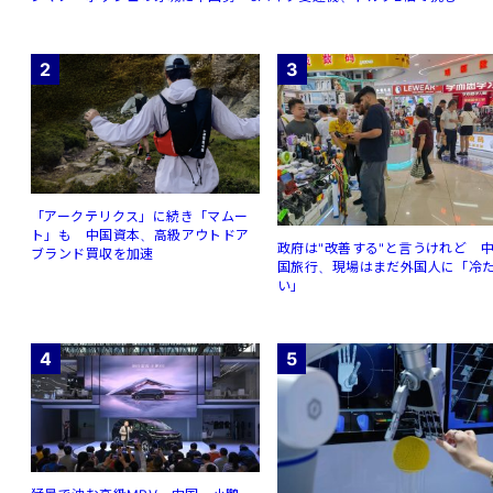
2
3
「アークテリクス」に続き「マムー
ト」も 中国資本、高級アウトドア
政府は"改善する"と言うけれど 
ブランド買収を加速
国旅行、現場はまだ外国人に「冷
い」
4
5