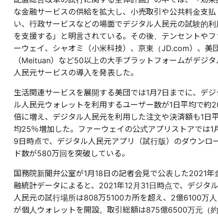
な金融サービスの供給を拡大し、小売取引や公共料金支払
い、行政サービスなどの場面でデジタル人民元の試験的利
を支援する」と明言されている。その後、テンセントやフ
ーウェイ、シャオミ（小米科技）、京東（JD.com）、美
（Meituan）など50以上の大手プラットフォームがデジタ
人民元サービスの導入を発表した。
生活関連サービスを展開する美団では1月7日までに、デジ
ル人民元ウォレットを利用するユーザー数が1日平均で約2
倍に増え、デジタル人民元を利用した注文や決済額も1日
均25％増加した。ファーウェイの公式アプリストアでは1
9日時点で、デジタル人民元アプリ（試行版）のダウンロ
ド数が580万回を突破している。
国務院新聞弁公室が1月18日の記者会見で公表した2021年
融統計データによると、2021年12月31日時点で、デジタ
人民元の試行場所は808万5100カ所を超え、2億6100万人
が個人ウォレットを開設。取引総額は875億6500万元（約