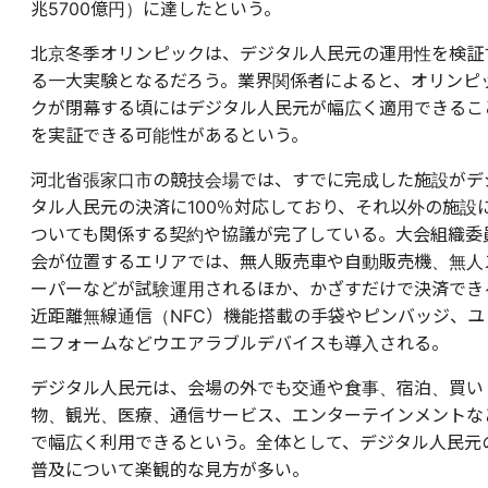
兆5700億円）に達したという。
北京冬季オリンピックは、デジタル人民元の運用性を検証
る一大実験となるだろう。業界関係者によると、オリンピ
クが閉幕する頃にはデジタル人民元が幅広く適用できるこ
を実証できる可能性があるという。
河北省張家口市の競技会場では、すでに完成した施設がデ
タル人民元の決済に100％対応しており、それ以外の施設
ついても関係する契約や協議が完了している。大会組織委
会が位置するエリアでは、無人販売車や自動販売機、無人
ーパーなどが試験運用されるほか、かざすだけで決済でき
近距離無線通信（NFC）機能搭載の手袋やピンバッジ、ユ
ニフォームなどウエアラブルデバイスも導入される。
デジタル人民元は、会場の外でも交通や食事、宿泊、買い
物、観光、医療、通信サービス、エンターテインメントな
で幅広く利用できるという。全体として、デジタル人民元
普及について楽観的な見方が多い。