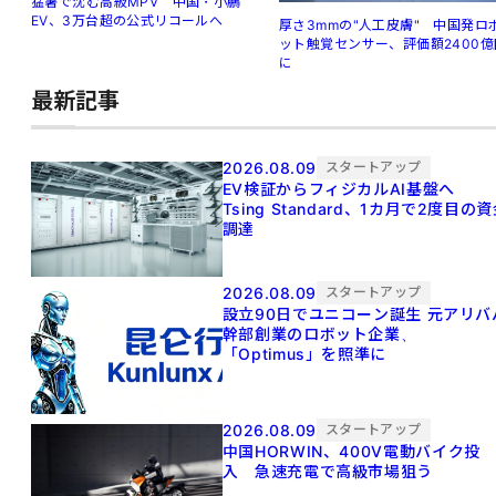
猛暑で沈む高級MPV 中国・小鵬
EV、3万台超の公式リコールへ
厚さ3mmの"人工皮膚" 中国発ロ
ット触覚センサー、評価額2400億
に
最新記事
2026.08.09
スタートアップ
EV検証からフィジカルAI基盤へ
Tsing Standard、1カ月で2度目の
調達
2026.08.09
スタートアップ
設立90日でユニコーン誕生 元アリババ
幹部創業のロボット企業、
「Optimus」を照準に
2026.08.09
スタートアップ
中国HORWIN、400V電動バイク投
入 急速充電で高級市場狙う