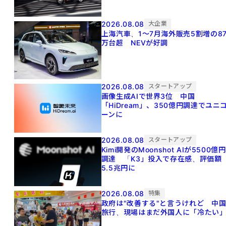
2026.08.08
大企業
上海汽車、1～7月海外販売5割増の8
万台超 NEVが好調
2026.08.08
スタートアップ
画像生成AIで世界3位 中国
「HiDream」、350億円調達でユニ
ーンに
2026.08.08
スタートアップ
Kimi開発のMoonshot AIが5500億円
調達 「K3」投入で存在感、評価額
5.5兆円に
2026.08.08
特集
政府は"改善する"と言うけれど 中
旅行、現場はまだ外国人に「冷たい