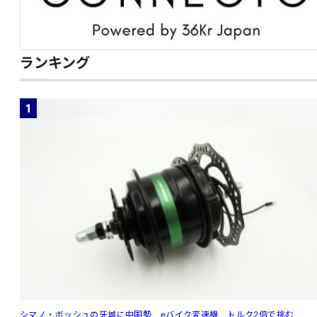
ランキング
1
シマノ・ボッシュの牙城に中国勢 eバイク変速機、トルク2倍で挑む