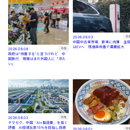
特
2026.08.03
中国中古車市場、新車に肉薄 主
はEVへ 残価率改善で需要拡大
特集
2026.08.08
政府は"改善する"と言うけれど 中
国旅行、現場はまだ外国人に「冷た
い」
特集
2026.08.02
テマセク、中国「AI×製造業」を高く
評価 AI投資比率15％を目指し投資
特
2026.08.01