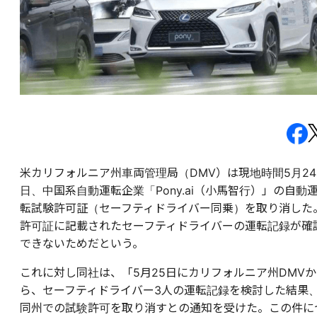
米カリフォルニア州車両管理局（DMV）は現地時間5月24
日、中国系自動運転企業「Pony.ai（小馬智行）」の自動
転試験許可証（セーフティドライバー同乗）を取り消した
許可証に記載されたセーフティドライバーの運転記録が確
できないためだという。
これに対し同社は、「5月25日にカリフォルニア州DMVか
ら、セーフティドライバー3人の運転記録を検討した結果
同州での試験許可を取り消すとの通知を受けた。この件に