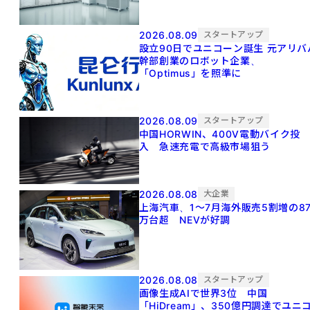
2026.08.09
スタートアップ
設立90日でユニコーン誕生 元アリババ
幹部創業のロボット企業、
「Optimus」を照準に
2026.08.09
スタートアップ
中国HORWIN、400V電動バイク投
入 急速充電で高級市場狙う
2026.08.08
大企業
上海汽車、1～7月海外販売5割増の8
万台超 NEVが好調
2026.08.08
スタートアップ
画像生成AIで世界3位 中国
「HiDream」、350億円調達でユニ