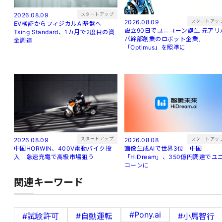
スタートアップ
2026.08.09
スタートアッ
2026.08.09
EV検証からフィジカルAI基盤へ
設立90日でユニコーン誕生 元アリバ
Tsing Standard、1カ月で2度目の資
バ幹部創業のロボット企業、
金調達
「Optimus」を照準に
スタートアップ
スタートアッ
2026.08.09
2026.08.08
中国HORWIN、400V電動バイク投
画像生成AIで世界3位 中国
入 急速充電で高級市場狙う
「HiDream」、350億円調達でユ
コーンに
関連キーワード
#Pony.ai
#試験許可
#自動運転
#小馬智行