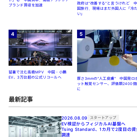
政府は"改善する"と言うけれど 
ブランド買収を加速
国旅行、現場はまだ外国人に「冷
い」
4
5
猛暑で沈む高級MPV 中国・小鵬
EV、3万台超の公式リコールへ
厚さ3mmの"人工皮膚" 中国発ロ
ット触覚センサー、評価額2400億
に
最新記事
2026.08.09
スタートアップ
EV検証からフィジカルAI基盤へ
Tsing Standard、1カ月で2度目の
調達