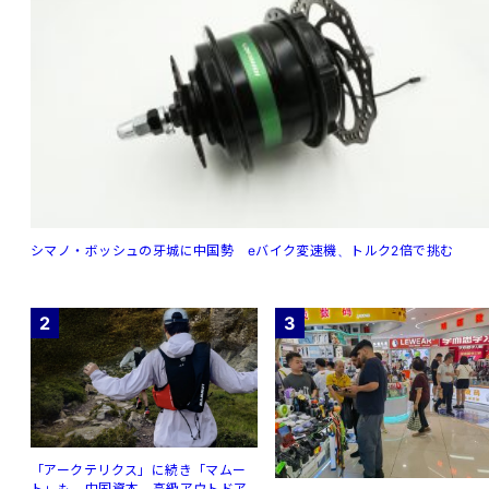
シマノ・ボッシュの牙城に中国勢 eバイク変速機、トルク2倍で挑む
2
3
「アークテリクス」に続き「マムー
ト」も 中国資本、高級アウトドア