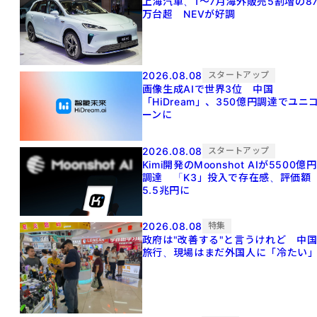
上海汽車、1～7月海外販売5割増の8
万台超 NEVが好調
2026.08.08
スタートアップ
画像生成AIで世界3位 中国
「HiDream」、350億円調達でユニ
ーンに
2026.08.08
スタートアップ
Kimi開発のMoonshot AIが5500億円
調達 「K3」投入で存在感、評価額
5.5兆円に
2026.08.08
特集
政府は"改善する"と言うけれど 中
旅行、現場はまだ外国人に「冷たい