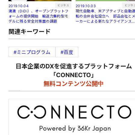
ビジネス
ビジネ
2019.10.04
2019.10.03
滴滴（DiDi）、オープンプラットフ
現代自動車、米アプティブと自動
ォームの提供開始 輸送力集約型モ
転の合弁会社設立へ 部品会社と
デルに残る安全対策面の課題
ーカーによる新たなアライアンス
生
関連キーワード
#ミニプログラム
#百度
日本企業のDXを促進するプラットフォーム
「CONNECTO」
無料コンテンツ公開中