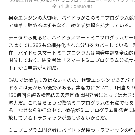
2018年11月時点のBAT各社ミニプログラムユーザーのリテンショ
率（出典：即速応用）
検索エンジンの大御所、バイドゥがこのミニプログラム競
で簡単に諦めるはずもなく、絶えず歩幅を拡大している。
データから見ると、バイドゥスマートミニプログラムサー
スはすでに262もの細分化された分野をカバーしている。
在、バイドゥスマートミニプログラムは開発申請を全面的
開放しており、開発者は「スマートミニプログラム公式サ
ト」から申請が可能だ。
DAUでは微信に及ばないものの、検索エンジンであるバイ
ドゥには元からの優勢がある。集客力において、1日当た
150億回を誇る検索結果表示回数は開発者にとっては大き
魅力だ。これはちょうど微信ミニプログラムの弱点でもあ
る。なぜならBATの中で、微信がミニプログラム開発者に
放しているトラフィックが最も少ないからだ。
ミニプログラム開発者にバイドゥが持つトラフィックの強