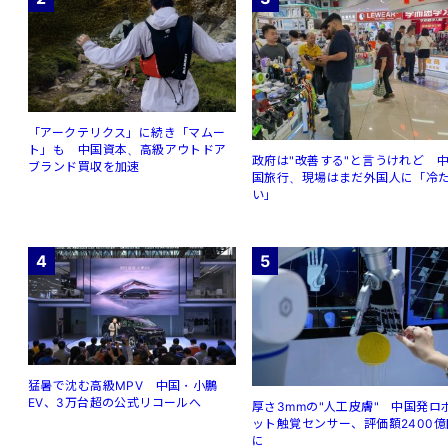
「アークテリクス」に続き「マムー
ト」も 中国資本、高級アウトドア
政府は"改善する"と言うけれど 
ブランド買収を加速
国旅行、現場はまだ外国人に「冷
い」
4
5
猛暑で沈む高級MPV 中国・小鵬
EV、3万台超の公式リコールへ
厚さ3mmの"人工皮膚" 中国発ロ
ット触覚センサー、評価額2400億
に