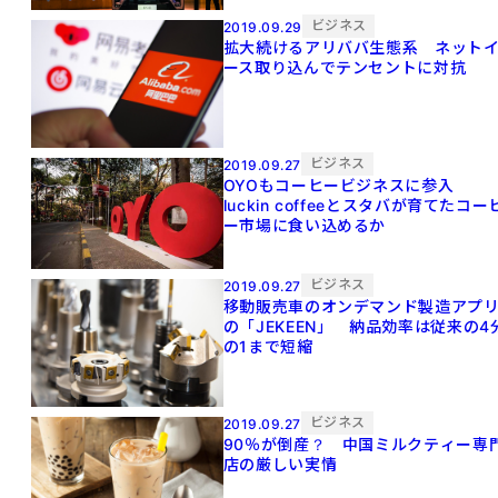
ビジネス
2019.09.29
拡大続けるアリババ生態系 ネット
ース取り込んでテンセントに対抗
ビジネス
2019.09.27
OYOもコーヒービジネスに参入
luckin coffeeとスタバが育てたコー
ー市場に食い込めるか
ビジネス
2019.09.27
移動販売車のオンデマンド製造アプ
の「JEKEEN」 納品効率は従来の4
の1まで短縮
ビジネス
2019.09.27
90％が倒産？ 中国ミルクティー専
店の厳しい実情