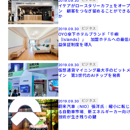
2019.09.30
イケアがロースタリーカフェをオー
ン 顧客をつなぎ留めることができ
か
ビジネス
2019.09.30
OYO傘下ホテルブランド「千嶼
（Islands）」 加盟ホテルへの最低
益保証制度を導入
ビジネス
2019.09.30
仮想通貨マイニング最大手のビット
イン 第3世代のAIチップを発表
ビジネス
2019.09.30
蔚来汽車（NIO）張洋氏：縮小に転じ
る自動車市場、新エネルギーカー向
技術が生き残りの鍵