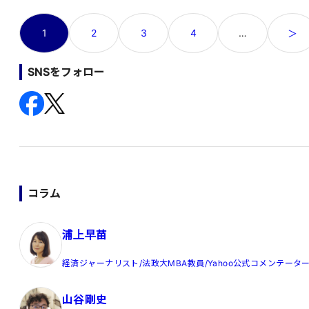
投
1
2
3
4
…
＞
稿
の
SNSをフォロー
ペ
ー
ジ
送
り
コラム
浦上早苗
経済ジャーナリスト/法政大MBA教員/Yahoo公式コメンテータ
山谷剛史