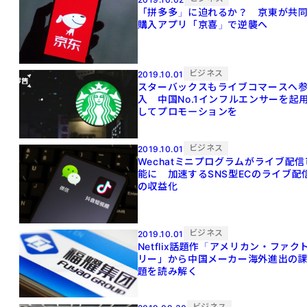
「拼多多」に迫れるか？ 京東が共
購入アプリ「京喜」で逆襲へ
ビジネス
2019.10.01
スターバックスもライブコマースへ
入 中国No.1インフルエンサーを起
してプロモーションを
ビジネス
2019.10.01
Wechatミニプログラムがライブ配信
能に 加速するSNS型ECのライブ配
の収益化
ビジネス
2019.10.01
Netflix話題作「アメリカン・ファク
リー」から中国メーカー海外進出の
題を読み解く
ビジネス