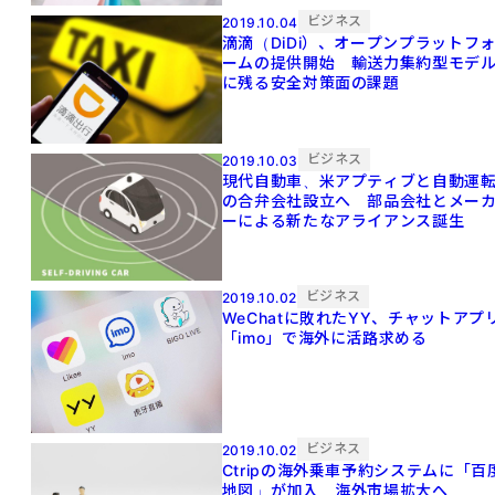
ビジネス
2019.10.04
滴滴（DiDi）、オープンプラットフ
ームの提供開始 輸送力集約型モデ
に残る安全対策面の課題
ビジネス
2019.10.03
現代自動車、米アプティブと自動運
の合弁会社設立へ 部品会社とメー
ーによる新たなアライアンス誕生
ビジネス
2019.10.02
WeChatに敗れたYY、チャットアプ
「imo」で海外に活路求める
ビジネス
2019.10.02
Ctripの海外乗車予約システムに「百
地図」が加入 海外市場拡大へ