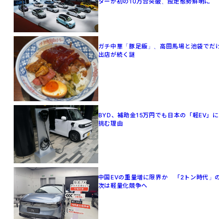
ターが初の10万台突破、独走態勢鮮明に
ガチ中華「豚足飯」、高田馬場と池袋でだ
出店が続く謎
BYD、補助金15万円でも日本の「軽EV」に
挑む理由
中国EVの重量増に限界か 「2トン時代」
次は軽量化競争へ