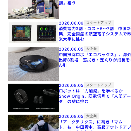
割」狙う
2026.08.06
スタートアップ
消費電力3割・コスト5〜7割 中国
興、完全国産の航空電子システムで
米大手に挑む
2026.08.05
大企業
中国掃除ロボ「エコバックス」、海
出荷8割増 窓拭き・芝刈りが成長を
ん引
2026.08.05
スタートアップ
ロボットは「力加減」を学べるか
Snow Origin、筋電信号で「人間デ
タ」の壁に挑む
2026.08.05
大企業
「アークテリクス」に続き「マムー
ト」も 中国資本、高級アウトドア