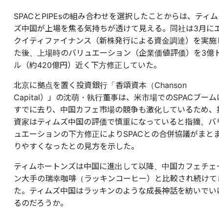
SPACとPIPEsの組み合わせを選択したことからは、ティム
ズ中国が上場を焦る気持ちが透けて見える。同社は3月に
クイティファイナンス（新株発行による資金調達）を実施
た後、上場時のバリュエーション（企業価値評価）を3億
ル（約420億円）近く下方修正していた。
北京に拠点を置く投資銀行「香頌資本（Chanson
Capital）」の沈萌・執行董事は、米市場でのSPACブーム
すでに去り、中国カフェ市場の競争も激化しているため、
資家はティムズ中国の評価で慎重になっていると指摘。バ
ュエーションの下方修正によりSPACとの合併協議がまと
りやすくなったとの見方を示した。
ティムホートンズは中国に進出して以降、中国カフェチェ
ン大手の瑞幸咖啡（ラッキンコーヒー）と比較され続けて
た。ティムズ中国はラッキンのような成長神話を紡いでい
るのだろうか。