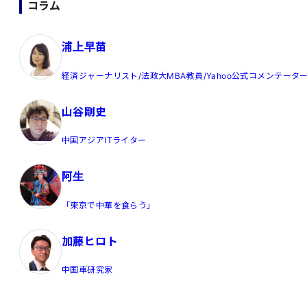
コラム
浦上早苗
経済ジャーナリスト/法政大MBA教員/Yahoo公式コメンテータ
山谷剛史
中国アジアITライター
阿生
「東京で中華を食らう」
加藤ヒロト
中国車研究家