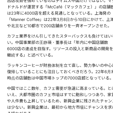
出店攻勢を強めているのはティムズ中国だけではない。マ
ドナルドが運営する「McCafé（マックカフェ）」の店舗
は23年に4000店を超える見通しとなっている。上海発の
「Manner Coffee」は22年3月8日から10日にかけて、上
や北京など10都市で200店舗余りを一斉オープンさせた。
カフェ業界をけん引してきたスターバックスも負けてはい
い。中国事業部の王静瑛・董事長は「年内に中国店舗数
6000店の達成を目指す。リソースの投入と新商品の開発
継続する」と述べている。
ラッキンコーヒーが財務体制を立て直し、勢力争いの中心
復帰していることにも注目しておくべきだろう。22年6月
時点の店舗数は中国市場トップの7000店超となっている
中国ではここ数年、カフェ需要が急速に高まっている。と
いえ、大都市圏のカフェ市場はすでに飽和しつつあり、家
や人件費も上昇しているため、新興企業に残されたチャン
は少ない。新興企業は、最初から地方市場にチャンスを求