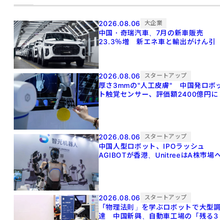
2026.08.06
大企業
中国・奇瑞汽車、7月の新車販売
23.3％増 新エネ車と輸出がけん引
2026.08.06
スタートアップ
厚さ3mmの"人工皮膚" 中国発ロボ
ト触覚センサー、評価額2400億円に
2026.08.06
スタートアップ
中国人型ロボット、IPOラッシュ
AGIBOTが香港、UnitreeはA株市場
2026.08.06
スタートアップ
「物理法則」を学ぶロボットで大型
達 中国新興、自動車工場の「残る3