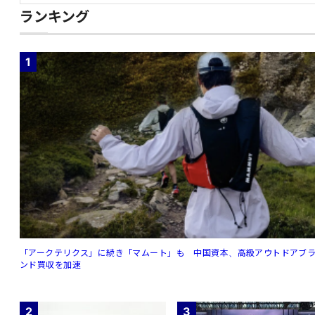
ランキング
1
「アークテリクス」に続き「マムート」も 中国資本、高級アウトドアブ
ンド買収を加速
2
3