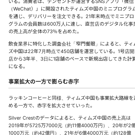
いる。消費者は、テンセントが運営するSNSアプリ「微信
（WeChat）」に開設されたティムズ中国のミニプログラ
を通じ、デリバリーを注文できる。21年末時点でミニプロ
グラムの会員数は600万人に達し、直営店のデジタル化事
の売上高が全体の73％を占めた。
飲食業界に特化した調査会社「窄門餐眼」によると、ティ
ズ中国は22年7月時点で450店舗を運営している。1号店開
店から3年半、3日に1店舗のペースで新規出店してきた計
になる。
事業拡大の一方で膨らむ赤字
ラッキンコーヒーと同様、ティムズ中国も事業拡大路線を
める一方で、赤字を拡大させていった。
Silver Crestのデータによると、ティムズ中国の売上高は
2019年が5725万7000元（約11億4000万円）、20年が2
1000万元（約42億円）、21年が6億4000万元（約128億