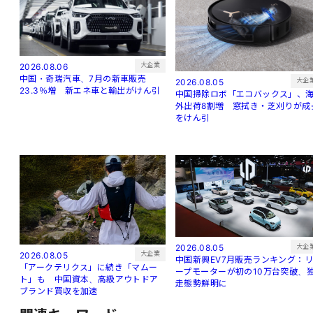
大企業
2026.08.06
中国・奇瑞汽車、7月の新車販売
大企
2026.08.05
23.3％増 新エネ車と輸出がけん引
中国掃除ロボ「エコバックス」、
外出荷8割増 窓拭き・芝刈りが成
をけん引
大企
2026.08.05
大企業
2026.08.05
中国新興EV7月販売ランキング：
「アークテリクス」に続き「マムー
ープモーターが初の10万台突破、
ト」も 中国資本、高級アウトドア
走態勢鮮明に
ブランド買収を加速