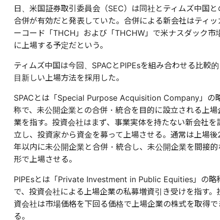
日、米国証券取引委員会（SEC）は同社とティムズ中国と
合併が有効だと発表していた。合併による新会社はティッ
ーコード「THCH」および「THCHW」で米ナスダック市
に上場する予定だという。
ティムズ中国は今回、SPACとPIPEsを組み合わせる比較的
目新しい上場方法を採用した。
SPACとは「Special Purpose Acquisition Company」の
称で、未公開企業との合併・統合を目的に設立される上場
業を指す。投資会社はまず、事業実体を持たない新会社を
立し、投資家から資金を募って上場させる。通常は上場後
年以内に未公開企業と合併・統合し、未公開企業を間接的
形で上場させる。
PIPEsとは「Private Investment in Public Equities」の
で、投資会社による上場企業の私募増資引き受けを指す。
資会社は市場価格を下回る価格で上場企業の株式を取得で
る。