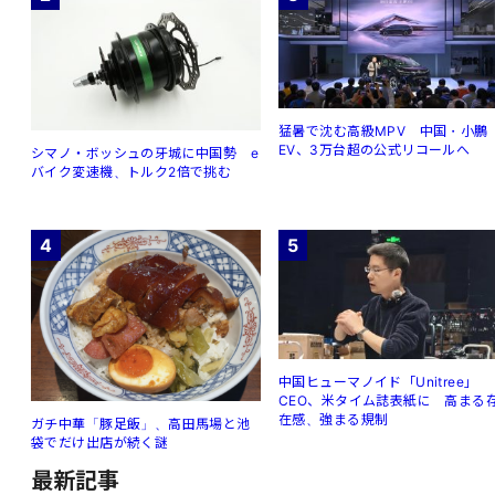
猛暑で沈む高級MPV 中国・小鵬
EV、3万台超の公式リコールへ
シマノ・ボッシュの牙城に中国勢 e
バイク変速機、トルク2倍で挑む
4
5
中国ヒューマノイド「Unitree」
CEO、米タイム誌表紙に 高まる
在感、強まる規制
ガチ中華「豚足飯」、高田馬場と池
袋でだけ出店が続く謎
最新記事