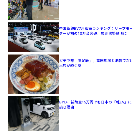
中国新興EV7月販売ランキング：リープモ
ターが初の10万台突破、独走態勢鮮明に
ガチ中華「豚足飯」、高田馬場と池袋でだ
出店が続く謎
BYD、補助金15万円でも日本の「軽EV」に
挑む理由