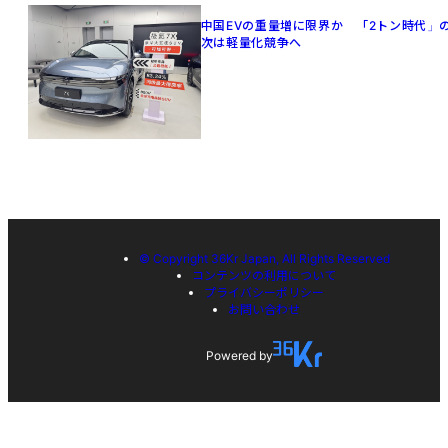
中国EVの重量増に限界か 「2トン時代」
次は軽量化競争へ
© Copyright 36Kr Japan, All Rights Reserved
コンテンツの利用について
プライバシーポリシー
お問い合わせ
Powered by