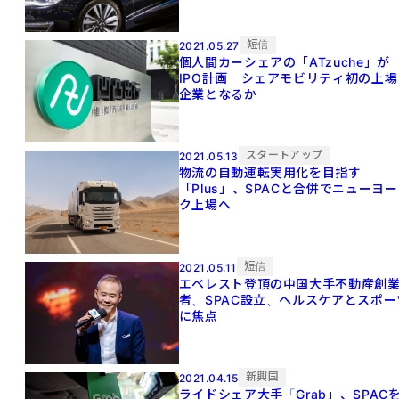
短信
2021.05.27
個人間カーシェアの「ATzuche」が
IPO計画 シェアモビリティ初の上場
企業となるか
スタートアップ
2021.05.13
物流の自動運転実用化を目指す
「Plus」、SPACと合併でニューヨー
ク上場へ
短信
2021.05.11
エベレスト登頂の中国大手不動産創
者、SPAC設立、ヘルスケアとスポー
に焦点
新興国
2021.04.15
ライドシェア大手「Grab」、SPAC