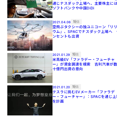
通じナスダック上場へ、主要株主に
ソフトバンクや中国DiDi
短信
2021.04.06
空飛ぶタクシーの独ユニコーン「リ
ウム」、SPACでナスダック上場へ 
ンセントも出資
短信
2021.01.29
米高級EV「ファラデー・フューチャ
ー」が資金調達を模索 吉利汽車が
十億円出資の意向
短信
2021.01.20
テスラに挑むEVメーカー「ファラデ
ー・フューチャー」：SPACを通じ上
を計画