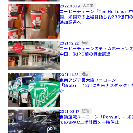
大企業
2022.03.19
コーヒーチェーン「Tim Hortons」
国、米国での上場目指し約230億円
追加調達へ
短信
2021.12.22
コーヒーチェーンのティムホートン
中国、米IPO前の資金調達
短信
2021.11.28
東南アジア最大級ユニコーン
「Grab」 12月にも米ナスダック上
か
短信
2021.08.17
自動運転ユニコーン「Pony.ai」、米
でのSPAC上場計画を一時停止