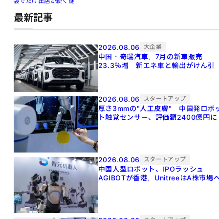
袋でだけ出店が続く謎
最新記事
2026.08.06
大企業
中国・奇瑞汽車、7月の新車販売
23.3％増 新エネ車と輸出がけん引
2026.08.06
スタートアップ
厚さ3mmの"人工皮膚" 中国発ロボ
ト触覚センサー、評価額2400億円に
2026.08.06
スタートアップ
中国人型ロボット、IPOラッシュ
AGIBOTが香港、UnitreeはA株市場