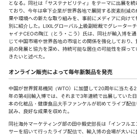
となる。同社は「サステナビリティ」をテーマに出展を続
ており、今年は傘下企業が世界各地で展開する炭素削減の
果や環境への新たな取り組みを、事前にメディアに向けて
別に紹介した。LIXILグローバル上級副総裁でグレーターチ
ャイナCEOの陶江（とう・こう）氏は、同社が輸入博を通
じて中国市場や世界各地の市場との関係を強化しており、
易の発展と協力を深め、持続可能な居住の可能性を探って
きたいと述べた。
オンライン販売によって毎年新製品を発売
中国が世界貿易機関（WTO）に加盟して20周年に当たる2
年の第4回輸入博では、それまで3年連続で出展していた日
本の化粧品・健康食品大手ファンケルが初めてライブ配信
試み、良好な成果を収めた。
同社海外マーケティング部の田中毅史部長は「インフルエ
サーを招いて行ったライブ配信で、輸入博の会場が大いに