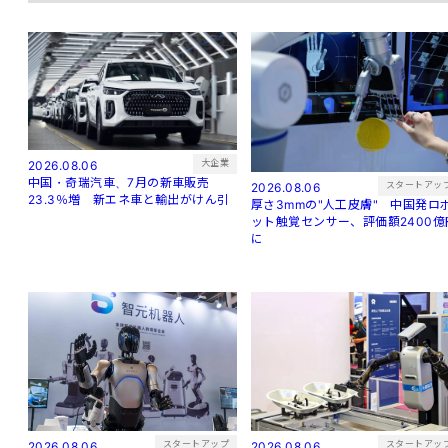
大企業
2026.08.06
中国・奇瑞汽車、7月の新車販売
スタートアッ
2026.08.06
23.3％増 新エネ車と輸出がけん引
厚さ3mmの"人工皮膚" 中国発ロ
ット触覚センサー、評価額2400億
に
スタートアップ
スタートアッ
2026.08.06
2026.08.06