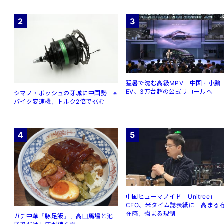
2
3
猛暑で沈む高級MPV 中国・小鵬
EV、3万台超の公式リコールへ
シマノ・ボッシュの牙城に中国勢 e
バイク変速機、トルク2倍で挑む
4
5
中国ヒューマノイド「Unitree」
CEO、米タイム誌表紙に 高まる
在感、強まる規制
ガチ中華「豚足飯」、高田馬場と池