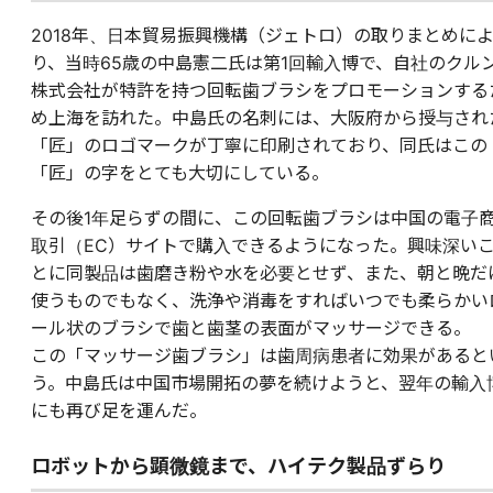
2018年、日本貿易振興機構（ジェトロ）の取りまとめに
り、当時65歳の中島憲二氏は第1回輸入博で、自社のクル
株式会社が特許を持つ回転歯ブラシをプロモーションする
め上海を訪れた。中島氏の名刺には、大阪府から授与され
「匠」のロゴマークが丁寧に印刷されており、同氏はこの
「匠」の字をとても大切にしている。
その後1年足らずの間に、この回転歯ブラシは中国の電子
取引（EC）サイトで購入できるようになった。興味深い
とに同製品は歯磨き粉や水を必要とせず、また、朝と晩だ
使うものでもなく、洗浄や消毒をすればいつでも柔らかい
ール状のブラシで歯と歯茎の表面がマッサージできる。
この「マッサージ歯ブラシ」は歯周病患者に効果があると
う。中島氏は中国市場開拓の夢を続けようと、翌年の輸入
にも再び足を運んだ。
ロボットから顕微鏡まで、ハイテク製品ずらり