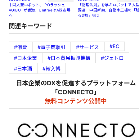
中国人型ロボット、IPOラッシュ
「物理法則」を学ぶロボットで大
AGIBOTが香港、UnitreeはA株市場
調達 中国新興、自動車工場の「
へ
る3割」狙う
関連キーワード
#EC
#消費
#電子商取引
#サービス
#日本企業
#日本貿易振興機構
#ジェトロ
#日本酒
#輸入博
日本企業のDXを促進するプラットフォーム
「CONNECTO」
無料コンテンツ公開中