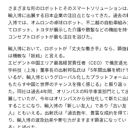
さまざまな形のロボットとそのスマートソリューションは
輸入博に出展する日本企業の注目点となってきた。過去の
入博では、オムロンの卓球ロボット、不二越の自動車組み
てロボット、トヨタが展示した介護や散髪などの機能を持
コンセプトロボットが最も注目を浴びた。
輸入博において、ロボットが「丈夫な働き手」なら、顕微
は機敏な「妖精」と言える。
エビデント中国エリア最高経営責任者（CEO）で儀景通光
学科技（上海）董事長の出射邦弘氏は「5年間出展を続け
いるが、輸入博というグローバル化したプラットフォーム
もたらす中国と世界のチャンスを強く感じる」と振り返っ
た。同社は過去4年間、オリンパスの科学事業部門として
展していたが、今年はオリンパスから分社化して新たに出
することになり、輸入博の「新しい友人」であり「古い友
人」ともいえる。出射氏は「過去数年、豊富な成約を得て
り、輸入博の波及効果や牽引力がますます顕著になってい
る」と述べた。