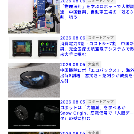
2026.08.06
スタートアップ
「物理法則」を学ぶロボットで大型
達 中国新興、自動車工場の「残る3
割」狙う
2026.08.06
スタートアップ
消費電力3割・コスト5〜7割 中国
興、完全国産の航空電子システムで
米大手に挑む
2026.08.05
大企業
中国掃除ロボ「エコバックス」、海
出荷8割増 窓拭き・芝刈りが成長を
ん引
2026.08.05
スタートアップ
ロボットは「力加減」を学べるか
Snow Origin、筋電信号で「人間デ
タ」の壁に挑む
2026.08.05
大企業