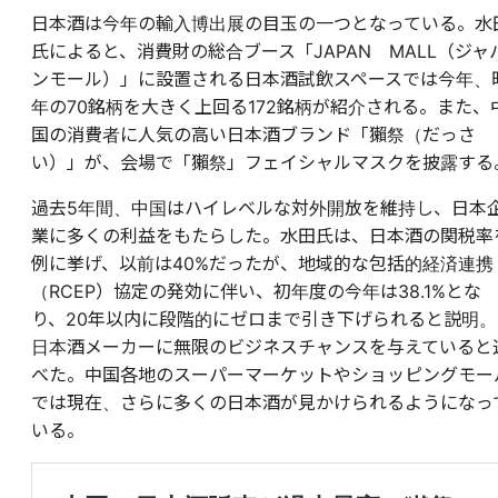
日本酒は今年の輸入博出展の目玉の一つとなっている。水
氏によると、消費財の総合ブース「JAPAN MALL（ジャ
ンモール）」に設置される日本酒試飲スペースでは今年、
年の70銘柄を大きく上回る172銘柄が紹介される。また、
国の消費者に人気の高い日本酒ブランド「獺祭（だっさ
い）」が、会場で「獺祭」フェイシャルマスクを披露する
過去5年間、中国はハイレベルな対外開放を維持し、日本
業に多くの利益をもたらした。水田氏は、日本酒の関税率
例に挙げ、以前は40%だったが、地域的な包括的経済連携
（RCEP）協定の発効に伴い、初年度の今年は38.1%とな
り、20年以内に段階的にゼロまで引き下げられると説明。
日本酒メーカーに無限のビジネスチャンスを与えていると
べた。中国各地のスーパーマーケットやショッピングモー
では現在、さらに多くの日本酒が見かけられるようになっ
いる。