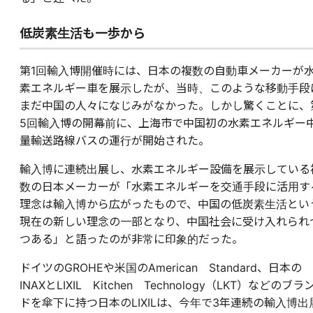
低炭素生活も一歩から
第1回輸入博開催時には、日本の複数の自動車メーカーが
素エネルギー車を展示したが、当時、このような移動手段
まだ中国の人々になじみがなかった。しかし驚くことに、
5回輸入博の開幕前に、上海市で中国初の水素エネルギー
量輸送路線バスの運行が開始された。
輸入博に連続出展し、水素エネルギー設備を展示している
数の日本メーカーが「水素エネルギーを交通手段に活用す
理念は輸入博から広がったもので、中国の低炭素生活とい
現在の新しい理念の一部となり、中国社会に受け入れられ
つある」と語ったのが非常に印象的だった。
ドイツのGROHEや米国のAmerican Standard、日本の
INAXとLIXIL Kitchen Technology（LKT）などのブラ
ドを傘下に持つ日本のLIXILは、今年で3年連続の輸入博出