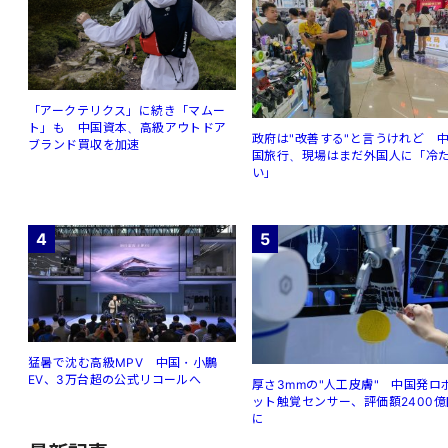
「アークテリクス」に続き「マムー
ト」も 中国資本、高級アウトドア
政府は"改善する"と言うけれど 
ブランド買収を加速
国旅行、現場はまだ外国人に「冷
い」
4
5
猛暑で沈む高級MPV 中国・小鵬
EV、3万台超の公式リコールへ
厚さ3mmの"人工皮膚" 中国発ロ
ット触覚センサー、評価額2400億
に