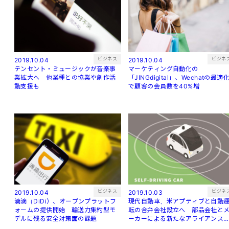
ビジネス
ビジネ
2019.10.04
2019.10.04
テンセント・ミュージックが音楽事
マーケティング自動化の
業拡大へ 他業種との協業や創作活
「JINGdigital」、Wechatの最適
動支援も
で顧客の会員数を40%増
ビジネス
ビジネ
2019.10.04
2019.10.03
滴滴（DiDi）、オープンプラットフ
現代自動車、米アプティブと自動
ォームの提供開始 輸送力集約型モ
転の合弁会社設立へ 部品会社と
デルに残る安全対策面の課題
ーカーによる新たなアライアンス
生