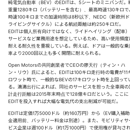
純電気自動車（BEV）のEDITは、5シートのミニバンだ。
重量1280キロ（バッテリーを含む）、最高時速130キロで
時速100キロまでの加速時間は8秒以下、NEDC（新欧州ド
ライビングサイクル）による航続距離は約250キロだ。
EDITは個人所有向けではなく、ライドヘイリング（配車）
サービスなど業務用途を想定しているため、高い使用頻度
耐える耐久性を重視している。例えば、ドアは一般的な乗
車より2000回以上も多く開閉に耐えられる。
Open Motorsの共同創業者でCEOの廖天行（ティン・ハ
ン・リウ）氏によると、EDITは100キロ走行時の電費が11
ロワット時で、一般的なBEVの17キロワット時を上回って
る。滴滴出行によれば、同社のサービスを担った全車両の
計走行距離は2015年末時点で128億キロだという。ここに
EDITを投入すれば大幅な電気代の支出削減が可能だ。
EDITは定価1万5000ドル（約160万円）から（EV購入補助
金適用前、バッテリー料金は別途）。また、モビリティサ
ビス企業は週100ドル（約1万1000円）で使用権が貸与さ