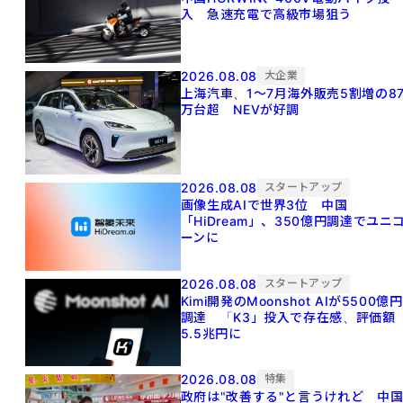
入 急速充電で高級市場狙う
2026.08.08
大企業
上海汽車、1～7月海外販売5割増の8
万台超 NEVが好調
2026.08.08
スタートアップ
画像生成AIで世界3位 中国
「HiDream」、350億円調達でユニ
ーンに
2026.08.08
スタートアップ
Kimi開発のMoonshot AIが5500億円
調達 「K3」投入で存在感、評価額
5.5兆円に
2026.08.08
特集
政府は"改善する"と言うけれど 中