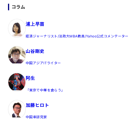
コラム
浦上早苗
経済ジャーナリスト/法政大MBA教員/Yahoo公式コメンテータ
山谷剛史
中国アジアITライター
阿生
「東京で中華を食らう」
加藤ヒロト
中国車研究家