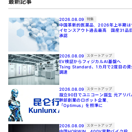
最新記事
2026.08.09
特集
中国革新的医薬品、2026年上半期は
イセンスアウト過去最高 国産31品
承認
2026.08.09
スタートアップ
EV検証からフィジカルAI基盤へ
Tsing Standard、1カ月で2度目の
調達
2026.08.09
スタートアップ
設立90日でユニコーン誕生 元アリババ
幹部創業のロボット企業、
「Optimus」を照準に
2026.08.09
スタートアップ
中国HORWIN、400V電動バイク投