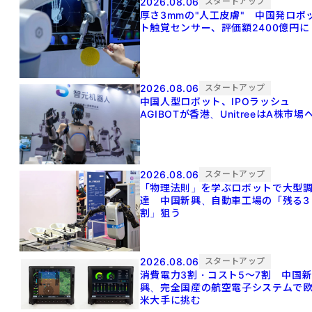
2026.08.06
スタートアップ
厚さ3mmの"人工皮膚" 中国発ロボ
ト触覚センサー、評価額2400億円に
2026.08.06
スタートアップ
中国人型ロボット、IPOラッシュ
AGIBOTが香港、UnitreeはA株市場
2026.08.06
スタートアップ
「物理法則」を学ぶロボットで大型
達 中国新興、自動車工場の「残る3
割」狙う
2026.08.06
スタートアップ
消費電力3割・コスト5〜7割 中国
興、完全国産の航空電子システムで
米大手に挑む