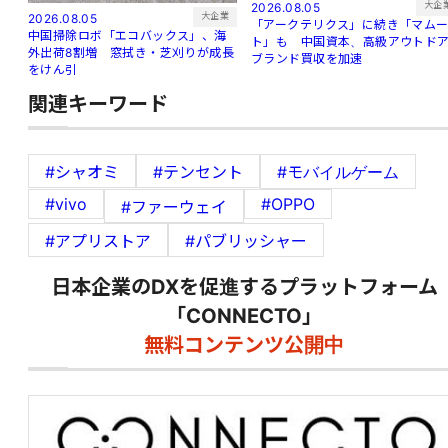
大企
2026.08.05
大企業
2026.08.05
「アークテリクス」に続き「マム
中国掃除ロボ「エコバックス」、海
ト」も 中国資本、高級アウトド
外出荷8割増 窓拭き・芝刈りが成長
ブランド買収を加速
をけん引
関連キーワード
#シャオミ
#テンセント
#モバイルゲーム
#vivo
#OPPO
#ファーウェイ
#アプリストア
#パブリッシャー
日本企業のDXを促進するプラットフォーム
「CONNECTO」
無料コンテンツ公開中