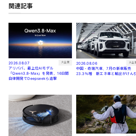
関連記事
大企業
2026.08.07
大企
2026.08.06
アリババ、最上位AIモデル
中国・奇瑞汽車、7月の新車販売
「Qwen3.8-Max」を発表。16日間
23.3％増 新エネ車と輸出がけん
自律開発でDeepseekら追撃