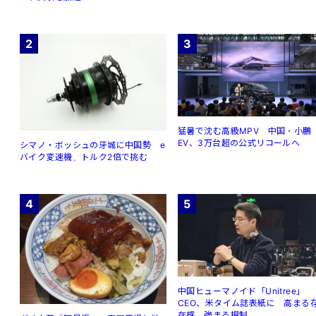
2
3
猛暑で沈む高級MPV 中国・小鵬
EV、3万台超の公式リコールへ
シマノ・ボッシュの牙城に中国勢 e
バイク変速機、トルク2倍で挑む
4
5
中国ヒューマノイド「Unitree」
CEO、米タイム誌表紙に 高まる
在感、強まる規制