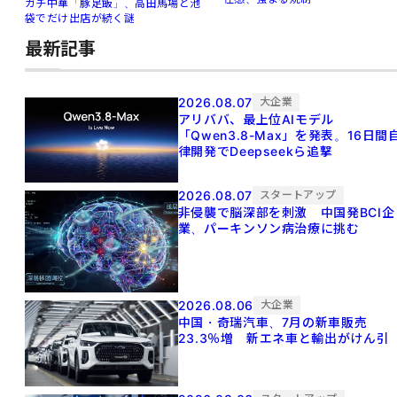
ガチ中華「豚足飯」、高田馬場と池
袋でだけ出店が続く謎
最新記事
2026.08.07
大企業
アリババ、最上位AIモデル
「Qwen3.8-Max」を発表。16日間
律開発でDeepseekら追撃
2026.08.07
スタートアップ
非侵襲で脳深部を刺激 中国発BCI企
業、パーキンソン病治療に挑む
2026.08.06
大企業
中国・奇瑞汽車、7月の新車販売
23.3％増 新エネ車と輸出がけん引