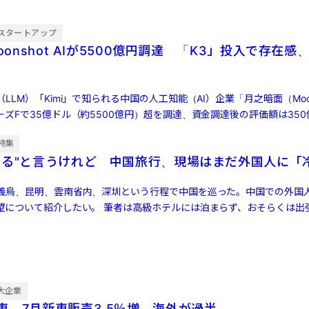
…]
スタートアップ
oonshot AIが5500億円調達 「K3」投入で存在感、
LM）「Kimi」で知られる中国の人工知能（AI）企業「月之暗面（Moons
ズFで35億ドル（約5500億円）超を調達、資金調達後の評価額は350
特集
する"と言うけれど 中国旅行、現場はまだ外国人に「
義烏、昆明、雲南省内、深圳という行程で中国を巡った。中国での外国
望について紹介したい。 筆者は高級ホテルには泊まらず、おそらくは出
コスパの良いホ […]
大企業
車、7月新車販売3.5％増 海外が過半