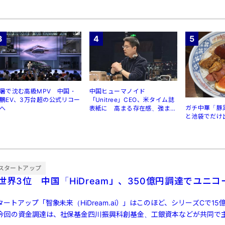
3
4
5
暑で沈む高級MPV 中国・
中国ヒューマノイド
鵬EV、3万台超の公式リコー
「Unitree」CEO、米タイム誌
ガチ中華「豚
へ
表紙に 高まる存在感、強まる
と池袋でだけ
規制
スタートアップ
世界3位 中国「HiDream」、350億円調達でユニコ
タートアップ「智象未来（HiDream.ai）」はこのほど、シリーズCで15
今回の資金調達は、社保基金四川振興科創基金、工銀資本などが共同で