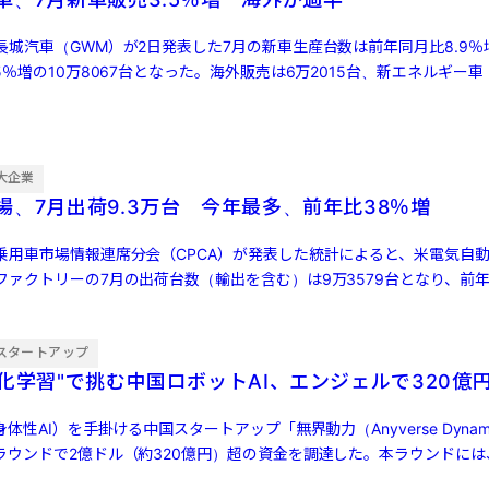
城汽車（GWM）が2日発表した7月の新車生産台数は前年同月比8.9％増
5％増の10万8067台となった。海外販売は6万2015台、新エネルギー車
大企業
場、7月出荷9.3万台 今年最多、前年比38％増
乗用車市場情報連席分会（CPCA）が発表した統計によると、米電気自動
ァクトリーの7月の出荷台数（輸出を含む）は9万3579台となり、前年同
[…]
スタートアップ
強化学習"で挑む中国ロボットAI、エンジェルで320億
体性AI）を手掛ける中国スタートアップ「無界動力（Anyverse Dynam
ラウンドで2億ドル（約320億円）超の資金を調達した。本ラウンドには