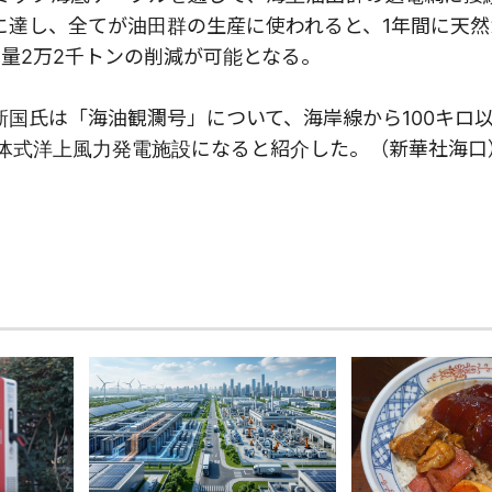
に達し、全てが油田群の生産に使われると、1年間に天然
量2万2千トンの削減が可能となる。
唐新国氏は「海油観瀾号」について、海岸線から100キロ
浮体式洋上風力発電施設になると紹介した。（新華社海口