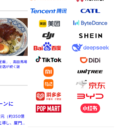
足飯」、高田馬場
出店が続く謎
ーンに
億元（約350億
主導し、厦門国