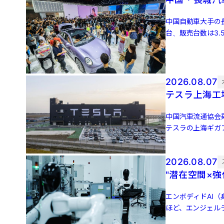
中国自動車大手の長
台、販売台数は3.
3万4651 […]
2026.08.07
テスラ上海工
中国汽車流通協会
テスラの上海ギガフ
増、前月比5.0％増 
2026.08.07
"潜在空間×
エンボディドAI（身
ほど、エンジェル
（JDドット […]