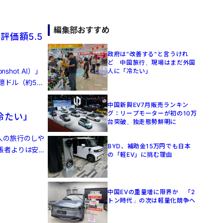
編集部おすすめ
評価額5.5
政府は"改善する"と言うけれ
ど 中国旅行、現場はまだ外国
hot AI）」
人に「冷たい」
億ドル（約5兆
中国新興EV7月販売ランキン
グ：リープモーターが初の10万
冷たい」
台突破、独走態勢鮮明に
人の旅行のしや
BYD、補助金15万円でも日本
張者よりは安
の「軽EV」に挑む理由
中国EVの重量増に限界か 「2
トン時代」の次は軽量化競争へ