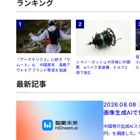
ランキング
1
2
猛
「アークテリクス」に続き「マ
シマノ・ボッシュの牙城に中国
小
ムート」も 中国資本、高級ア
勢 eバイク変速機、トルク2
ル
ウトドアブランド買収を加速
倍で挑む
最新記事
2026.08.08
画像生成AIで
中国発の生成AIス
円）を調達した。