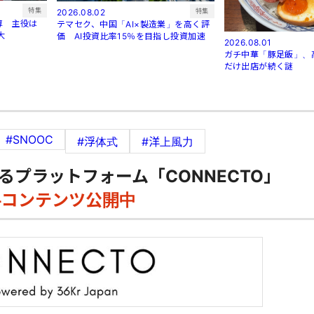
特集
特集
2026.08.02
薄 主役は
テマセク、中国「AI×製造業」を高く評
大
価 AI投資比率15％を目指し投資加速
2026.08.01
ガチ中華「豚足飯」、
だけ出店が続く謎
#SNOOC
#浮体式
#洋上風力
るプラットフォーム「CONNECTO」
料コンテンツ公開中