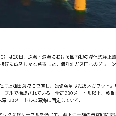
OC）は20日、深海・遠海における国内初の浮体式洋上
接続に成功したと発表した。海洋油ガス田へのグリー
た海上油田海域に位置し、設備容量は7.25メガワット。
ーブルで構成されている。全高200メートル以上、載貨
水深120メートルの深海に固定している。
ミック海底ケーブルを通じて、海上油田群の送電網に接