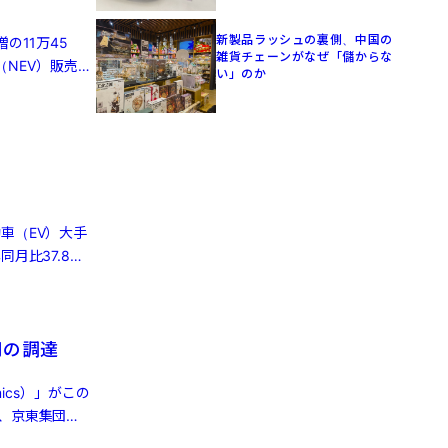
新製品ラッシュの裏側、中国の
の11万45
雑貨チェーンがなぜ「儲からな
（NEV）販売は
い」のか
車（EV）大手
月比37.8％
円の調達
ics）」がこの
、京東集団