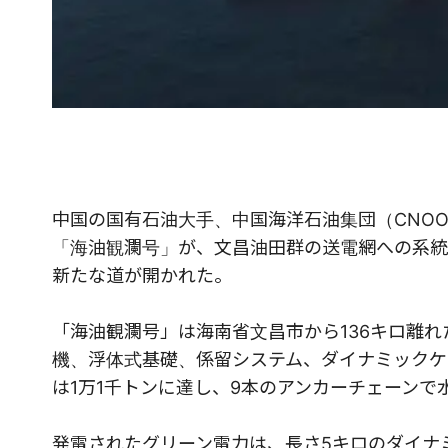
中国の国有石油大手、中国海洋石油集団（CNO
「海油観瀾号」が、文昌油田群の送電網への系統
新たな道が開かれた。
「海油観瀾号」は海南省文昌市から136キロ離れ
機、浮体式基礎、係留システム、ダイナミックケ
は1万1千トンに達し、9本のアンカーチェーンで
発電されたグリーン電力は、長さ5キロのダイナ