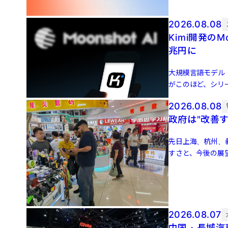
貿資本、上影新視 [
2026.08.08
Kimi開発のM
兆円に
大規模言語モデル（L
がこのほど、シリー
500 […]
2026.08.08
政府は"改善
先日上海、杭州、
すさと、今後の展
い、割引額の大きい
2026.08.07
中国・長城汽