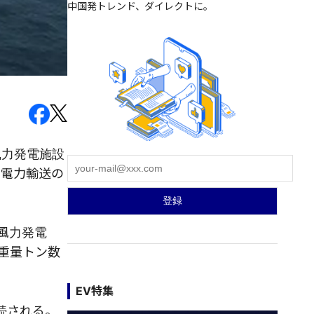
中国発トレンド、ダイレクトに。
風力発電施設
ン電力輸送の
風力発電
重量トン数
EV特集
続される。