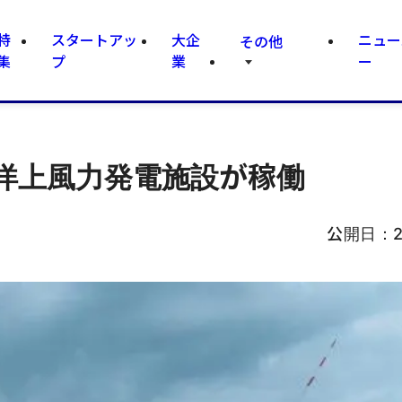
特
スタートアッ
大企
ニュー
その他
集
プ
業
ー
洋上風力発電施設が稼働
公開日：