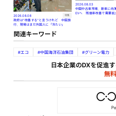
2026.08.03
中国中古車市場、新車に肉
EVへ 残価率改善で需要拡
特集
2026.08.08
政府は"改善する"と言うけれど 中国旅
行、現場はまだ外国人に「冷たい」
関連キーワード
#エコ
#中国海洋石油集団
#グリーン電力
日本企業のDXを促進す
無