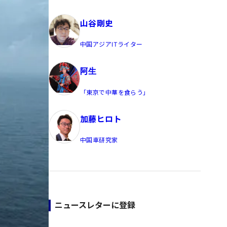
員/Yahoo公式コメンテーター
山谷剛史
中国アジアITライター
阿生
「東京で中華を食らう」
加藤ヒロト
中国車研究家
ニュースレターに登録