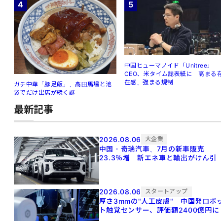
4
5
中国ヒューマノイド「Unitree」
CEO、米タイム誌表紙に 高まる
在感、強まる規制
ガチ中華「豚足飯」、高田馬場と池
袋でだけ出店が続く謎
最新記事
2026.08.06
大企業
中国・奇瑞汽車、7月の新車販売
23.3％増 新エネ車と輸出がけん引
2026.08.06
スタートアップ
厚さ3mmの"人工皮膚" 中国発ロボ
ト触覚センサー、評価額2400億円に