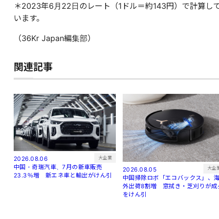
＊2023年6月22日のレート（1ドル＝約143円）で計算し
います。
（36Kr Japan編集部）
関連記事
大企業
2026.08.06
中国・奇瑞汽車、7月の新車販売
大企
2026.08.05
23.3％増 新エネ車と輸出がけん引
中国掃除ロボ「エコバックス」、
外出荷8割増 窓拭き・芝刈りが成
をけん引