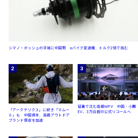
シマノ・ボッシュの牙城に中国勢 eバイク変速機、トルク2倍で挑む
2
3
猛暑で沈む高級MPV 中国・小鵬
「アークテリクス」に続き「マムー
EV、3万台超の公式リコールへ
ト」も 中国資本、高級アウトドア
ブランド買収を加速