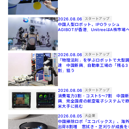
2026.08.06
スタートアップ
中国人型ロボット、IPOラッシュ
AGIBOTが香港、UnitreeはA株市場
2026.08.06
スタートアップ
「物理法則」を学ぶロボットで大型
達 中国新興、自動車工場の「残る3
割」狙う
2026.08.06
スタートアップ
消費電力3割・コスト5〜7割 中国
興、完全国産の航空電子システムで
米大手に挑む
2026.08.05
大企業
中国掃除ロボ「エコバックス」、海
出荷8割増 窓拭き・芝刈りが成長を