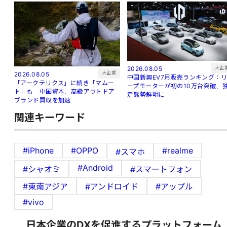
大企
2026.08.05
大企業
2026.08.05
中国新興EV7月販売ランキング：
「アークテリクス」に続き「マムー
ープモーターが初の10万台突破、
ト」も 中国資本、高級アウトドア
走態勢鮮明に
ブランド買収を加速
関連キーワード
#iPhone
#OPPO
#realme
#スマホ
#Android
#シャオミ
#スマートフォン
#東南アジア
#アンドロイド
#アップル
#vivo
日本企業のDXを促進するプラットフォーム