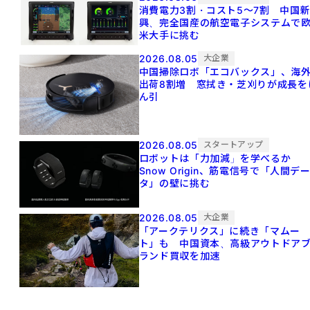
消費電力3割・コスト5〜7割 中国
興、完全国産の航空電子システムで
米大手に挑む
2026.08.05
大企業
中国掃除ロボ「エコバックス」、海
出荷8割増 窓拭き・芝刈りが成長を
ん引
2026.08.05
スタートアップ
ロボットは「力加減」を学べるか
Snow Origin、筋電信号で「人間デ
タ」の壁に挑む
2026.08.05
大企業
「アークテリクス」に続き「マムー
ト」も 中国資本、高級アウトドア
ランド買収を加速