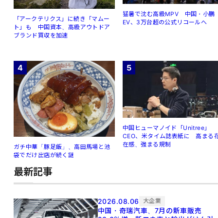
猛暑で沈む高級MPV 中国・小鵬
「アークテリクス」に続き「マムー
EV、3万台超の公式リコールへ
ト」も 中国資本、高級アウトドア
ブランド買収を加速
4
5
中国ヒューマノイド「Unitree」
CEO、米タイム誌表紙に 高まる
在感、強まる規制
ガチ中華「豚足飯」、高田馬場と池
袋でだけ出店が続く謎
最新記事
2026.08.06
大企業
中国・奇瑞汽車、7月の新車販売