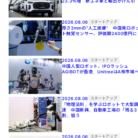
23.3％増 新エネ車と輸出がけん引
2026.08.06
スタートアップ
厚さ3mmの"人工皮膚" 中国発ロボ
ト触覚センサー、評価額2400億円に
2026.08.06
スタートアップ
中国人型ロボット、IPOラッシュ
AGIBOTが香港、UnitreeはA株市場
2026.08.06
スタートアップ
「物理法則」を学ぶロボットで大型
達 中国新興、自動車工場の「残る3
割」狙う
2026.08.06
スタートアップ