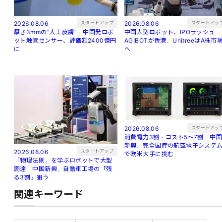
スタートアップ
スタートアッ
2026.08.06
2026.08.06
厚さ3mmの"人工皮膚" 中国発ロボ
中国人型ロボット、IPOラッシュ
ット触覚センサー、評価額2400億円
AGIBOTが香港、UnitreeはA株市
に
へ
スタートアッ
2026.08.06
消費電力3割・コスト5〜7割 中
新興、完全国産の航空電子システ
スタートアップ
2026.08.06
で欧米大手に挑む
「物理法則」を学ぶロボットで大型
調達 中国新興、自動車工場の「残
る3割」狙う
関連キーワード