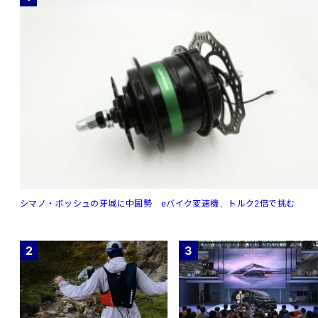
シマノ・ボッシュの牙城に中国勢 eバイク変速機、トルク2倍で挑む
2
3