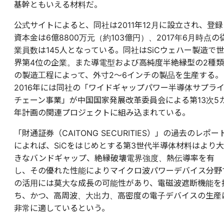
基幹ともいえる材料だ。
公式サイトによると、同社は2011年12月に設立され、登録
資本金は6億8800万元（約103億円）、2017年6月時点の
業員数は145人となっている。同社はSiCウェハー製造で世
界第4位の企業。また導電型および高純度半絶縁型の2種類
の製造工程によって、外寸2～6インチの製品を生産する。
2016年には同社の「ワイドギャップパワー半導体サプラ
チェーン事業」が中国国家発展改革委員会による第13次5
年計画の関連プロジェクトに組み込まれている。
「財通証券（CAITONG SECURITIES）」の過去のレポー
によれば、SiCをはじめとする第3世代半導体材料はより大
きなバンドギャップ、絶縁破壊電界強度、熱伝導率を有
し、その優れた性能によりマイクロ波パワーデバイス分野
の活用には莫大な成長の可能性があり、電磁波遮断機能を
ち、かつ、高周波、大出力、高密度の電子デバイスの生産
非常に適しているという。