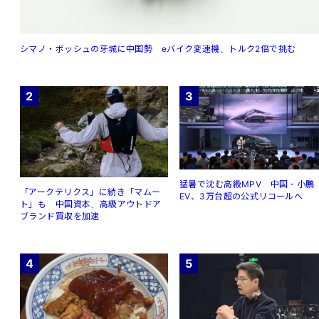
シマノ・ボッシュの牙城に中国勢 eバイク変速機、トルク2倍で挑む
2
3
猛暑で沈む高級MPV 中国・小鵬
「アークテリクス」に続き「マムー
EV、3万台超の公式リコールへ
ト」も 中国資本、高級アウトドア
ブランド買収を加速
4
5