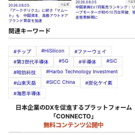
大企
2026.08.05
大企業
2026.08.05
中国新興EV7月販売ランキング：
「アークテリクス」に続き「マムー
ープモーターが初の10万台突破、
ト」も 中国資本、高級アウトドア
走態勢鮮明に
ブランド買収を加速
関連キーワード
#HiSilicon
#チップ
#ファーウェイ
#5G
#SiC
#第3世代半導体
#半導体
#Harbo Technology Investment
#哈勃科技
#SICC China
#山東天岳
#炭化ケイ素
#海思半導体
日本企業のDXを促進するプラットフォーム
「CONNECTO」
無料コンテンツ公開中