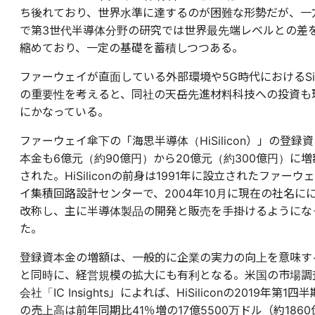
ち後れており、世界水準に達するのが困難な形勢だが、一
で第3世代半導体分野の研究では世界最先端レベルとの差
縮めており、一定の基礎を蓄積しつつある。
ファーウェイが直面している外部環境や5G時代におけるSi
の重要性を考えると、同社の天岳先進材料科技への投資も
にかなっている。
ファーウェイ傘下の「海思半導体（HiSilicon）」の登録資
本金も6億元（約90億円）から20億元（約300億円）に増
された。HiSiliconの前身は1991年に設立されたファーウェ
イ集積回路設計センターで、2004年10月に現在の社名に
改称し、主に半導体製品の開発と販売を手掛けるようにな
た。
登録資本金の増額は、一般的に企業の実力の向上を意味す
と同時に、経営規模の拡大にも有利となる。米国の市場調
会社「IC Insights」によれば、HiSiliconの2019年第1四半
の売上高は前年同期比41％増の17億5500万ドル（約1860