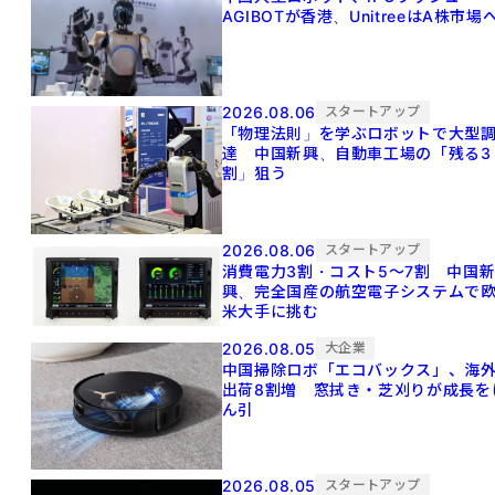
AGIBOTが香港、UnitreeはA株市場
2026.08.06
スタートアップ
「物理法則」を学ぶロボットで大型
達 中国新興、自動車工場の「残る3
割」狙う
2026.08.06
スタートアップ
消費電力3割・コスト5〜7割 中国
興、完全国産の航空電子システムで
米大手に挑む
2026.08.05
大企業
中国掃除ロボ「エコバックス」、海
出荷8割増 窓拭き・芝刈りが成長を
ん引
2026.08.05
スタートアップ