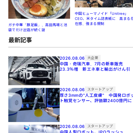
中国ヒューマノイド「Unitree」
CEO、米タイム誌表紙に 高まる
在感、強まる規制
ガチ中華「豚足飯」、高田馬場と池
袋でだけ出店が続く謎
最新記事
2026.08.06
大企業
中国・奇瑞汽車、7月の新車販売
23.3％増 新エネ車と輸出がけん引
2026.08.06
スタートアップ
厚さ3mmの"人工皮膚" 中国発ロボ
ト触覚センサー、評価額2400億円に
2026.08.06
スタートアップ
中国人型ロボット、IPOラッシュ