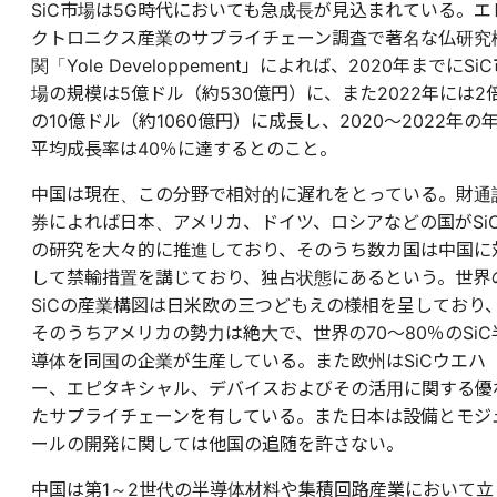
SiC市場は5G時代においても急成長が見込まれている。エ
クトロニクス産業のサプライチェーン調査で著名な仏研究
関「Yole Developpement」によれば、2020年までにSi
場の規模は5億ドル（約530億円）に、また2022年には2
の10億ドル（約1060億円）に成長し、2020～2022年の
平均成長率は40％に達するとのこと。
中国は現在、この分野で相対的に遅れをとっている。財通
券によれば日本、アメリカ、ドイツ、ロシアなどの国がSi
の研究を大々的に推進しており、そのうち数カ国は中国に
して禁輸措置を講じており、独占状態にあるという。世界
SiCの産業構図は日米欧の三つどもえの様相を呈しており
そのうちアメリカの勢力は絶大で、世界の70～80％のSiC
導体を同国の企業が生産している。また欧州はSiCウエハ
ー、エピタキシャル、デバイスおよびその活用に関する優
たサプライチェーンを有している。また日本は設備とモジ
ールの開発に関しては他国の追随を許さない。
中国は第1～2世代の半導体材料や集積回路産業において立