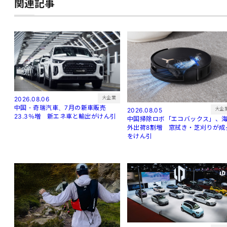
関連記事
大企業
2026.08.06
中国・奇瑞汽車、7月の新車販売
大企
2026.08.05
23.3％増 新エネ車と輸出がけん引
中国掃除ロボ「エコバックス」、
外出荷8割増 窓拭き・芝刈りが成
をけん引