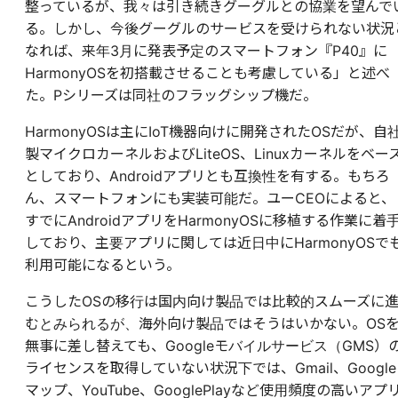
整っているが、我々は引き続きグーグルとの協業を望んで
る。しかし、今後グーグルのサービスを受けられない状況
なれば、来年3月に発表予定のスマートフォン『P40』に
HarmonyOSを初搭載させることも考慮している」と述べ
た。Pシリーズは同社のフラッグシップ機だ。
HarmonyOSは主にIoT機器向けに開発されたOSだが、自
製マイクロカーネルおよびLiteOS、Linuxカーネルをベー
としており、Androidアプリとも互換性を有する。もちろ
ん、スマートフォンにも実装可能だ。ユーCEOによると、
すでにAndroidアプリをHarmonyOSに移植する作業に着
しており、主要アプリに関しては近日中にHarmonyOSで
利用可能になるという。
こうしたOSの移行は国内向け製品では比較的スムーズに
むとみられるが、海外向け製品ではそうはいかない。OS
無事に差し替えても、Googleモバイルサービス（GMS）
ライセンスを取得していない状況下では、Gmail、Google
マップ、YouTube、GooglePlayなど使用頻度の高いアプ