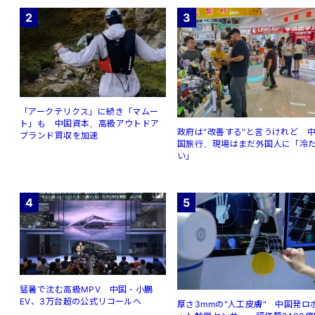
2
3
「アークテリクス」に続き「マムー
ト」も 中国資本、高級アウトドア
政府は"改善する"と言うけれど 
ブランド買収を加速
国旅行、現場はまだ外国人に「冷
い」
4
5
猛暑で沈む高級MPV 中国・小鵬
EV、3万台超の公式リコールへ
厚さ3mmの"人工皮膚" 中国発ロ