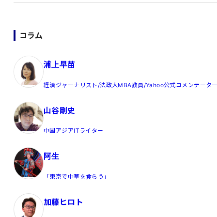
コラム
浦上早苗
経済ジャーナリスト/法政大MBA教員/Yahoo公式コメンテータ
山谷剛史
中国アジアITライター
阿生
「東京で中華を食らう」
加藤ヒロト