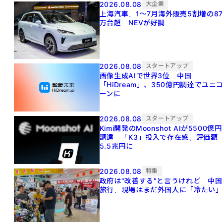
2026.08.08
大企業
上海汽車、1～7月海外販売5割増の8
万台超 NEVが好調
2026.08.08
スタートアップ
画像生成AIで世界3位 中国
「HiDream」、350億円調達でユニ
ーンに
2026.08.08
スタートアップ
Kimi開発のMoonshot AIが5500億円
調達 「K3」投入で存在感、評価額
5.5兆円に
2026.08.08
特集
政府は"改善する"と言うけれど 中
旅行、現場はまだ外国人に「冷たい