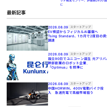
ット触覚センサー、評価額2400億
に
最新記事
2026.08.09
スタートアップ
EV検証からフィジカルAI基盤へ
Tsing Standard、1カ月で2度目の
調達
2026.08.09
スタートアップ
設立90日でユニコーン誕生 元アリババ
幹部創業のロボット企業、
「Optimus」を照準に
2026.08.09
スタートアップ
中国HORWIN、400V電動バイク投
入 急速充電で高級市場狙う