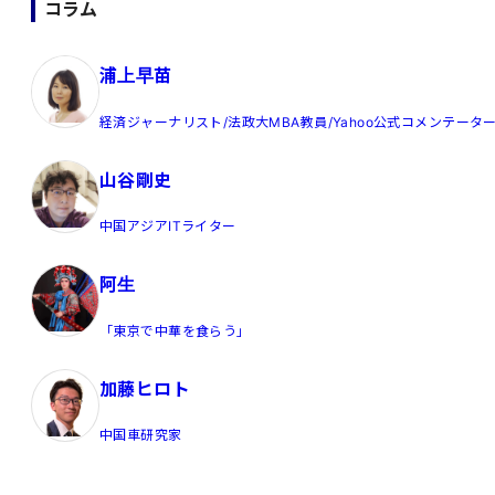
コラム
浦上早苗
経済ジャーナリスト/法政大MBA教員/Yahoo公式コメンテータ
山谷剛史
中国アジアITライター
阿生
「東京で中華を食らう」
加藤ヒロト
中国車研究家