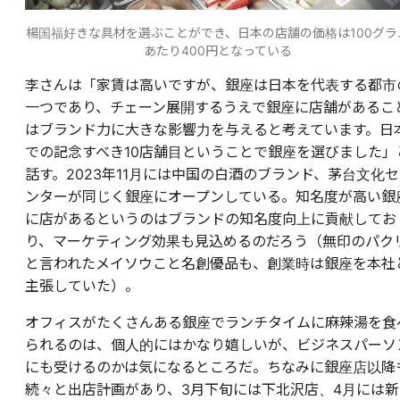
楊国福好きな具材を選ぶことができ、日本の店舗の価格は100グラ
あたり400円となっている
李さんは「家賃は高いですが、銀座は日本を代表する都市
一つであり、チェーン展開するうえで銀座に店舗があるこ
はブランド力に大きな影響力を与えると考えています。日
での記念すべき10店舗目ということで銀座を選びました」
話す。2023年11月には中国の白酒のブランド、茅台文化セ
ンターが同じく銀座にオープンしている。知名度が高い銀
に店があるというのはブランドの知名度向上に貢献してお
り、マーケティング効果も見込めるのだろう（無印のパク
と言われたメイソウこと名創優品も、創業時は銀座を本社
主張していた）。
オフィスがたくさんある銀座でランチタイムに麻辣湯を食
られるのは、個人的にはかなり嬉しいが、ビジネスパーソ
にも受けるのかは気になるところだ。ちなみに銀座店以降
続々と出店計画があり、3月下旬には下北沢店、4月には新