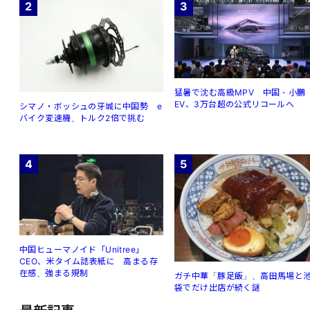
2
3
猛暑で沈む高級MPV 中国・小鵬
EV、3万台超の公式リコールへ
シマノ・ボッシュの牙城に中国勢 e
バイク変速機、トルク2倍で挑む
4
5
中国ヒューマノイド「Unitree」
CEO、米タイム誌表紙に 高まる存
在感、強まる規制
ガチ中華「豚足飯」、高田馬場と
袋でだけ出店が続く謎