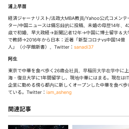
浦上早苗
経済ジャーナリスト/法政大MBA教員/Yahoo公式コメンテ
ター/中国ニュースは備忘録的に投稿。未婚の母歴14年、4
歳で初婚。早大政経→新聞記者12年→中国に博士留学＆大
で教師→2016年から日本：近著「新型コロナvs中国14億
人」（小学館新書）。Twitter：
sanadi37
阿生
東京で中華を食べ歩く26歳会社員。早稲田大学在学中に上
海・復旦大学に1年間留学し、現地中華にはまる。現在はI
企業に勤める傍ら都内に新しくオープンした中華を食べ歩
ている。Twitter：
iam_asheng
関連記事