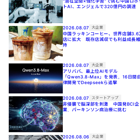
"潜在空間×強化学習"で挑む中国ロボ
トAI、エンジェルで320億円の調達
2026.08.07
大企業
中国ラッキンコーヒー、世界店舗3.6
店に拡大 既存店減収でも利益成長
持
2026.08.07
大企業
アリババ、最上位AIモデル
「Qwen3.8-Max」を発表。16日間
律開発でDeepseekら追撃
2026.08.07
スタートアップ
非侵襲で脳深部を刺激 中国発BCI企
業、パーキンソン病治療に挑む
2026.08.06
大企業