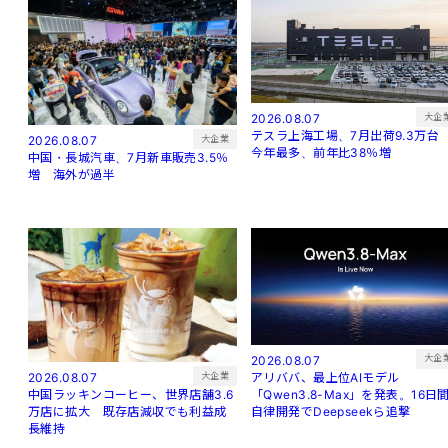
大企
2026.08.07
テスラ上海工場、7月出荷9.3万
大企業
2026.08.07
今年最多、前年比38％増
中国・長城汽車、7月新車販売3.5％
増 海外が過半
大企
2026.08.07
アリババ、最上位AIモデル
大企業
2026.08.07
「Qwen3.8-Max」を発表。16日
中国ラッキンコーヒー、世界店舗3.6
自律開発でDeepseekら追撃
万店に拡大 既存店減収でも利益成
長維持