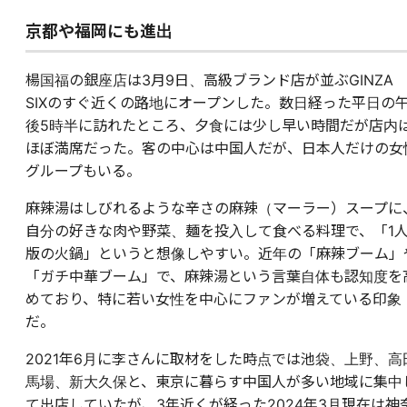
京都や福岡にも進出
楊国福の銀座店は3月9日、高級ブランド店が並ぶGINZA
SIXのすぐ近くの路地にオープンした。数日経った平日の
後5時半に訪れたところ、夕食には少し早い時間だが店内
ほぼ満席だった。客の中心は中国人だが、日本人だけの女
グループもいる。
麻辣湯はしびれるような辛さの麻辣（マーラー）スープに
自分の好きな肉や野菜、麺を投入して食べる料理で、「1
版の火鍋」というと想像しやすい。近年の「麻辣ブーム」
「ガチ中華ブーム」で、麻辣湯という言葉自体も認知度を
めており、特に若い女性を中心にファンが増えている印象
だ。
2021年6月に李さんに取材をした時点では池袋、上野、高
馬場、新大久保と、東京に暮らす中国人が多い地域に集中
て出店していたが、3年近くが経った2024年3月現在は神