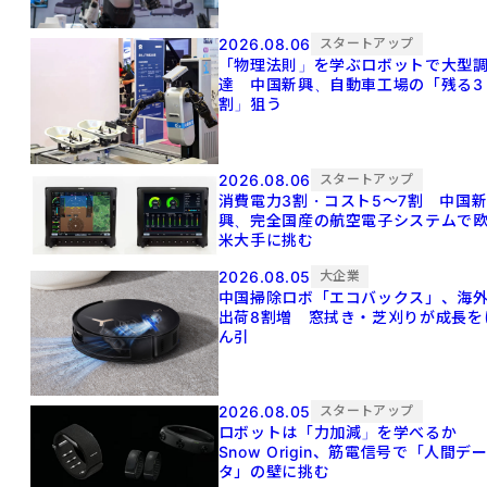
2026.08.06
スタートアップ
「物理法則」を学ぶロボットで大型
達 中国新興、自動車工場の「残る3
割」狙う
2026.08.06
スタートアップ
消費電力3割・コスト5〜7割 中国
興、完全国産の航空電子システムで
米大手に挑む
2026.08.05
大企業
中国掃除ロボ「エコバックス」、海
出荷8割増 窓拭き・芝刈りが成長を
ん引
2026.08.05
スタートアップ
ロボットは「力加減」を学べるか
Snow Origin、筋電信号で「人間デ
タ」の壁に挑む