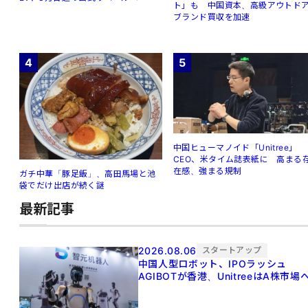
ト」も 中国資本、高級アウトド
ブランド買収を加速
4
5
中国ヒューマノイド「Unitree」
CEO、米タイム誌表紙に 高まる
在感、強まる規制
ガチ中華「豚足飯」、高田馬場と池
袋でだけ出店が続く謎
最新記事
2026.08.06
スタートアップ
中国人型ロボット、IPOラッシュ
AGIBOTが香港、UnitreeはA株市場