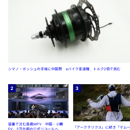
シマノ・ボッシュの牙城に中国勢 eバイク変速機、トルク2倍で挑む
2
3
猛暑で沈む高級MPV 中国・小鵬
「アークテリクス」に続き「マム
EV、3万台超の公式リコールへ