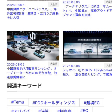
大企
2026.08.05
大企業
2026.08.05
「アークテリクス」に続き「マム
中国掃除ロボ「エコバックス」、海
ト」も 中国資本、高級アウトド
外出荷8割増 窓拭き・芝刈りが成長
ブランド買収を加速
をけん引
大企業
2026.08.05
大企
2026.08.05
中国新興EV7月販売ランキング：リ
シャオミ、初のEREV「SkyNoma
ープモーターが初の10万台突破、独
投入 「走る高級リビング」で勝
走態勢鮮明に
関連キーワード
#Temu
#PDDホールディングス
#越境EC
#EC
#アリババ
#決算
#拼多多