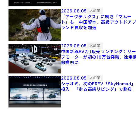
2026.08.05
大企業
「アークテリクス」に続き「マムー
ト」も 中国資本、高級アウトドア
ランド買収を加速
2026.08.05
大企業
中国新興EV7月販売ランキング：リ
プモーターが初の10万台突破、独走
勢鮮明に
2026.08.05
大企業
シャオミ、初のEREV「SkyNomad」
投入 「走る高級リビング」で勝負