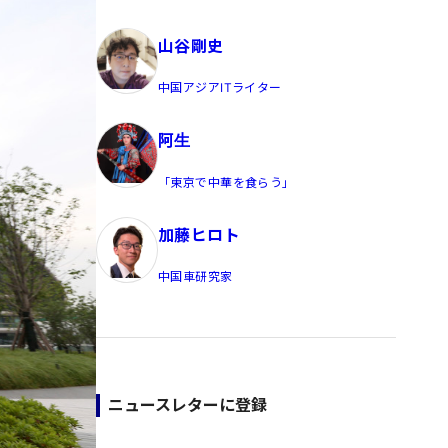
員/Yahoo公式コメンテーター
山谷剛史
中国アジアITライター
阿生
「東京で中華を食らう」
加藤ヒロト
中国車研究家
ニュースレターに登録