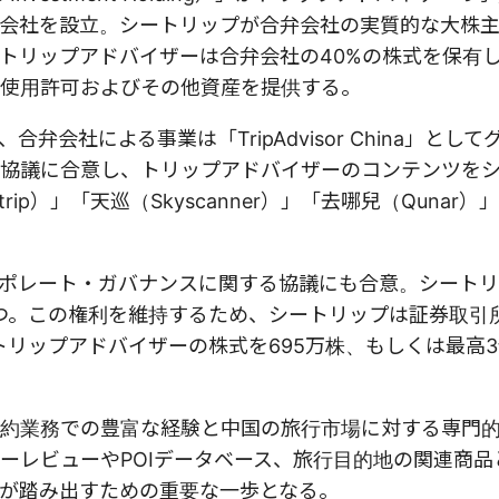
te」と新たに合弁会社を設立。シートリップが合弁会社の実質的な大
トリップアドバイザーは合弁会社の40%の株式を保有
使用許可およびその他資産を提供する。
会社による事業は「TripAdvisor China」とし
協議に合意し、トリップアドバイザーのコンテンツを
rip）」「天巡（Skyscanner）」「去哪兒（Qunar
ポレート・ガバナンスに関する協議にも合意。シート
つ。この権利を維持するため、シートリップは証券取引
リップアドバイザーの株式を695万株、もしくは最高3億
約業務での豊富な経験と中国の旅行市場に対する専門
ーレビューやPOIデータベース、旅行目的地の関連商品
が踏み出すための重要な一歩となる。