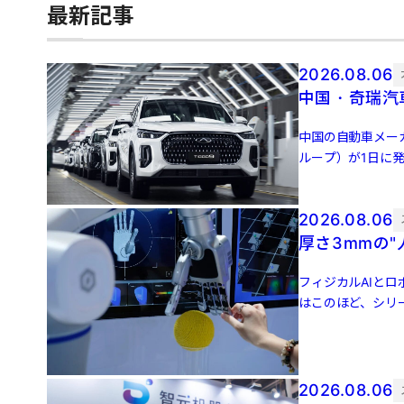
最新記事
2026.08.06
中国・奇瑞汽
中国の自動車メー
ループ）が1日に発
ネルギー車（NEV [
2026.08.06
厚さ3mmの
フィジカルAIとロ
はこのほど、シリ
後の評価額は […]
2026.08.06