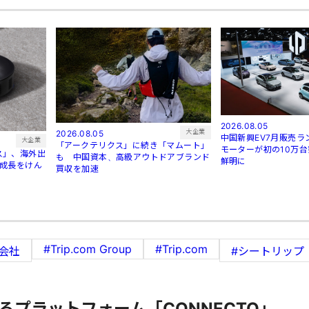
2026.08.05
大企業
2026.08.05
中国新興EV7月販売
大企業
「アークテリクス」に続き「マムート」
モーターが初の10万
ス」、海外出
も 中国資本、高級アウトドアブランド
鮮明に
が成長をけん
買収を加速
#Trip.com Group
#Trip.com
会社
#シートリップ
るプラットフォーム「CONNECTO」