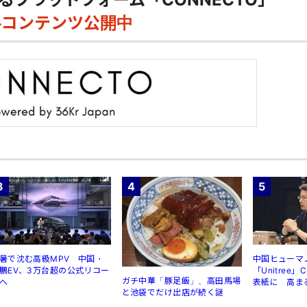
料コンテンツ公開中
3
4
5
暑で沈む高級MPV 中国・
中国ヒューマ
鵬EV、3万台超の公式リコー
「Unitree
ガチ中華「豚足飯」、高田馬場
へ
表紙に 高ま
と池袋でだけ出店が続く謎
規制