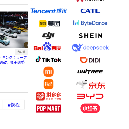
大企業
ランキング：リープ
台突破、独走態勢
#携程