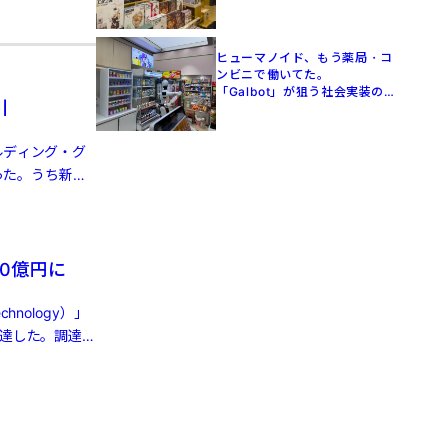
ヒューマノイド、もう薬局・コ
ンビニで働いてた。
「Galbot」が狙う社会実装の
引
現在地【駐在員が見た中国】
ルディング・グ
った。うち新エ
0億円に
nology）」
調達した。調達