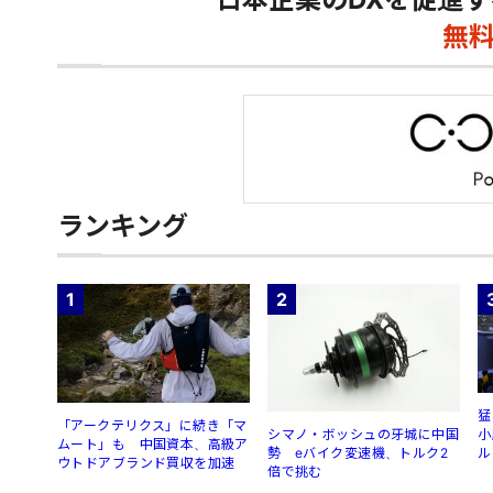
無
ランキング
1
2
猛
「アークテリクス」に続き「マ
シマノ・ボッシュの牙城に中国
小
ムート」も 中国資本、高級ア
勢 eバイク変速機、トルク2
ル
ウトドアブランド買収を加速
倍で挑む