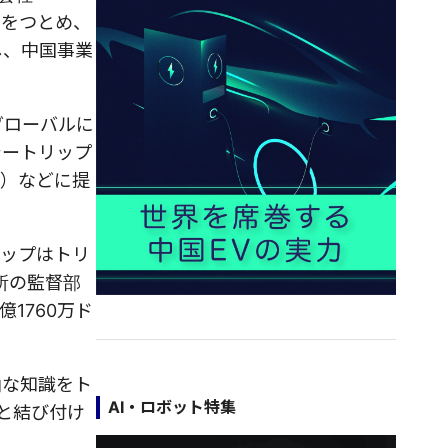
株主をつとめ、
し、中国事業
てグローバルに
シートリップ
）」）などに提
リップはトリ
所の監督部
1760万ド
的な知識をト
AI・ロボット特集
と結び付け