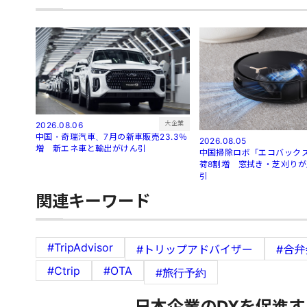
大企業
2026.08.06
中国・奇瑞汽車、7月の新車販売23.3％
2026.08.05
増 新エネ車と輸出がけん引
中国掃除ロボ「エコバック
荷8割増 窓拭き・芝刈り
引
関連キーワード
#TripAdvisor
#トリップアドバイザー
#合弁
#Ctrip
#OTA
#旅行予約
日本企業のDXを促進す