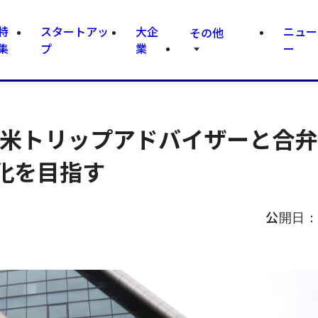
特
スタートアッ
大企
ニュー
その他
集
プ
業
ー
omが米トリップアドバイザーと合
化を目指す
公開日