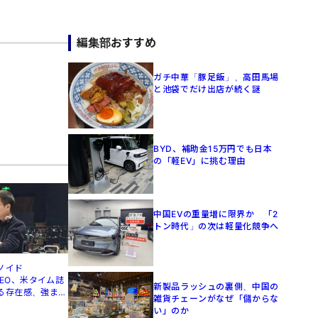
編集部おすすめ
ガチ中華「豚足飯」、高田馬場
と池袋でだけ出店が続く謎
BYD、補助金15万円でも日本
の「軽EV」に挑む理由
中国EVの重量増に限界か 「2
トン時代」の次は軽量化競争へ
ノイド
」CEO、米タイム誌
新製品ラッシュの裏側、中国の
る存在感、強まる
雑貨チェーンがなぜ「儲からな
い」のか