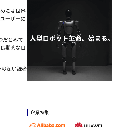
ためには世界
をユーザーに
一つだとみて
で長期的な目
じみの深い読者
企業特集