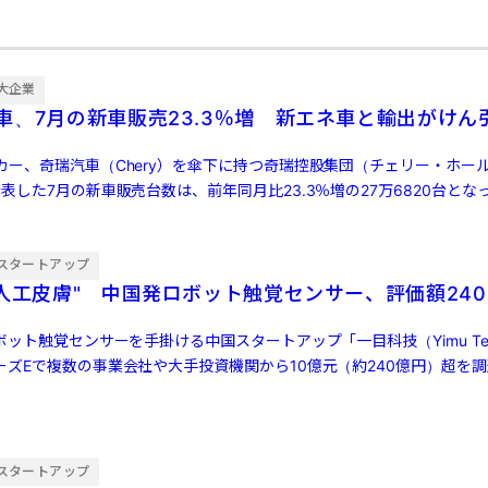
大企業
車、7月の新車販売23.3％増 新エネ車と輸出がけん
カー、奇瑞汽車（Chery）を傘下に持つ奇瑞控股集団（チェリー・ホー
表した7月の新車販売台数は、前年同月比23.3％増の27万6820台とな
…]
スタートアップ
"人工皮膚" 中国発ロボット触覚センサー、評価額240
ボット触覚センサーを手掛ける中国スタートアップ「一目科技（Yimu Tech
ーズEで複数の事業会社や大手投資機関から10億元（約240億円）超を
スタートアップ